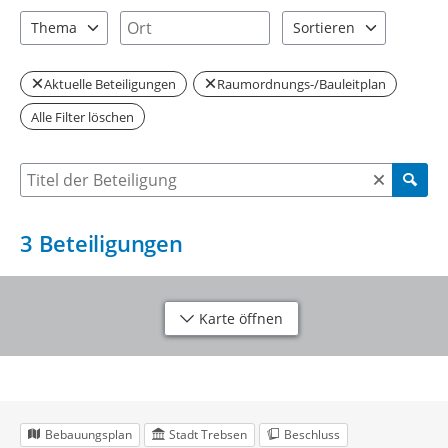
2 Einträge verfügbar. Benutzen Sie "Pfeiltaste oben" und "Pfeil
1 Einträge verfügbar. Benutzen Sie "P
Ort
Thema
Sortieren
1 Einträge verfügbar. Benutzen Sie "Pfeiltaste oben" und "Pfeil
2 Einträge verfügbar. Be
Aktuelle Beteiligungen
Raumordnungs-/Bauleitplan
Alle Filter löschen
Suche nach Beteiligung
3
Beteiligungen
Karte öffnen
Bebauungsplan
Stadt Trebsen
Beschluss