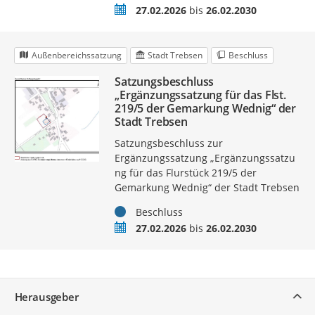
Zeitraum
27.02.2026
bis
26.02.2030
Außenbereichssatzung
Stadt Trebsen
Beschluss
Satzungsbeschluss
„Ergänzungssatzung für das Flst.
219/5 der Gemarkung Wednig“ der
Stadt Trebsen
Satzungsbeschluss zur
Ergänzungssatzung „Ergänzungssatzu
ng für das Flurstück 219/5 der
Gemarkung Wednig“ der Stadt Trebsen
Status
Beschluss
Zeitraum
27.02.2026
bis
26.02.2030
Service
Herausgeber