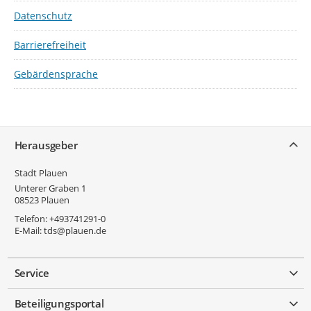
Datenschutz
Barrierefreiheit
Gebärdensprache
Service
Herausgeber
Stadt Plauen
Unterer Graben 1
08523
Plauen
Telefon:
+493741291-0
E-Mail:
tds@plauen.de
Service
Beteiligungsportal