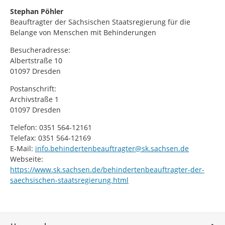
Stephan Pöhler
Beauftragter der Sächsischen Staatsregierung für die
Belange von Menschen mit Behinderungen
Besucheradresse:
Albertstraße 10
01097 Dresden
Postanschrift:
Archivstraße 1
01097 Dresden
Telefon: 0351 564-12161
Telefax: 0351 564-12169
E-Mail:
info.behindertenbeauftragter@sk.sachsen.de
Webseite:
https://www.sk.sachsen.de/behindertenbeauftragter-der-
saechsischen-staatsregierung.html
Service