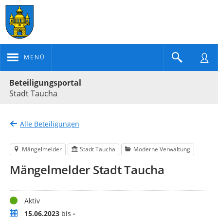
MENÜ
Portalnavigation
Beteiligungsportal
Stadt Taucha
Alle Beteiligungen
Mängelmelder
Stadt Taucha
Moderne Verwaltung
Mängelmelder Stadt Taucha
Status
Aktiv
Zeitraum
15.06.2023
bis
-