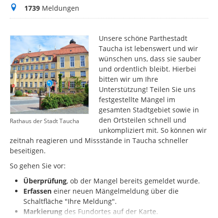
Meldungen
1739
Meldungen
Unsere schöne Parthestadt
Taucha ist lebenswert und wir
wünschen uns, dass sie sauber
und ordentlich bleibt. Hierbei
bitten wir um Ihre
Unterstützung! Teilen Sie uns
festgestellte Mängel im
gesamten Stadtgebiet sowie in
den Ortsteilen schnell und
Rathaus der Stadt Taucha
unkompliziert mit. So können wir
zeitnah reagieren und Missstände in Taucha schneller
beseitigen.
So gehen Sie vor:
Überprüfung
, ob der Mangel bereits gemeldet wurde.
Erfassen
einer neuen Mängelmeldung über die
Schaltfläche "Ihre Meldung".
Markierung
des
Fundortes auf der Karte.