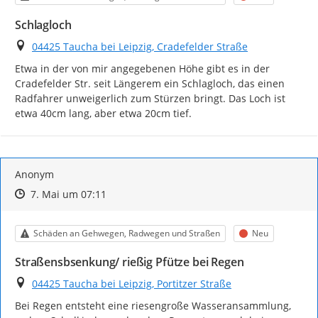
Schlagloch
Ort
04425 Taucha bei Leipzig, Cradefelder Straße
Etwa in der von mir angegebenen Höhe gibt es in der 
Cradefelder Str. seit Längerem ein Schlagloch, das einen 
Radfahrer unweigerlich zum Stürzen bringt. Das Loch ist 
etwa 40cm lang, aber etwa 20cm tief.
Anonym
Zeitpunkt des Erstellens
Zeitpunkt des Erstellens
Zur Äußerung
7. Mai um 07:11
Kategorie
Status
Schäden an Gehwegen, Radwegen und Straßen
Neu
Straßensbsenkung/ rießig Pfütze bei Regen
Ort
04425 Taucha bei Leipzig, Portitzer Straße
Bei Regen entsteht eine riesengroße Wasseransammlung, 