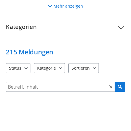
Auswahl
der entsprechenden Kategorie.
Mehr anzeigen
Beschreibung
des Mangels und ggf. Hochladen von
Bildern.
Bitte nehmen Sie unsere Teilnahmebedingungen und
FAQs
Kategorien
zur Kenntnis.
Ihre Stadtverwaltung Taucha
215
Meldungen
Status
Kategorie
Sortieren
4 Einträge verfügbar. Benutzen Sie "Pfeiltaste oben" und "Pfeil
12 Einträge verfügbar. Benutzen Sie "Pfeiltaste o
2 Einträge verfügbar. Benutzen 
Suche nach Meldungen und Kommentaren