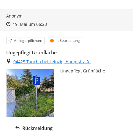
Anonym
Zeitpunkt des Erstellens
Zeitpunkt des Erstellens
Zur Äußerung
19. Mai um 06:23
Kategorie
Status
Anliegerpflichten
In Bearbeitung
Ungepflegt Grünfläche
Ort
04425 Taucha bei Leipzig, Hauptstraße
Ungepflegt Grünfläche
Rückmeldung