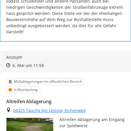
sodass Schulkinder und andere Passanten, auch bei 
niedrigen Geschwindigkeiten der Straßenfahrzeuge extrem 
nass gespritzt werden. Diese Stelle vor der der ehemaligen 
Bauvereinshöhe auf dem Weg zur Bushaltestelle muss 
unbedingt ausgebessert werden, da dies für alle Gefahr 
darstellt!
Anonym
Zeitpunkt des Erstellens
Zeitpunkt des Erstellens
Zur Äußerung
6. Mai um 11:58
Kategorie
Müllablagerungen im öffentlichen Bereich
Status
In Bearbeitung
Altreifen Ablagerung
Ort
04425 Taucha bei Leipzig, Eichenweg
Altreifen Ablagerung am Eingang 
zur Spielwiese