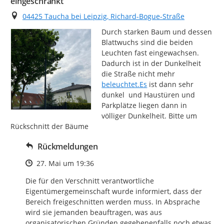
eingeschränkt
Ort
04425 Taucha bei Leipzig, Richard-Bogue-Straße
Durch starken Baum und dessen 
Blattwuchs sind die beiden 
Leuchten fast eingewachsen. 
Dadurch ist in der Dunkelheit 
http://
die Straße nicht mehr 
beleuchtet.Es
 ist dann sehr 
dunkel  und Haustüren und 
Parkplätze liegen dann in 
völliger Dunkelheit. Bitte um 
Rückschnitt der Bäume
Rückmeldungen
Zeitpunkt des Erstellens
27. Mai um 19:36
Die für den Verschnitt verantwortliche 
Eigentümergemeinschaft wurde informiert, dass der 
Bereich freigeschnitten werden muss. In Absprache 
wird sie jemanden beauftragen, was aus 
organisatorischen Gründen gegebenenfalls noch etwas 