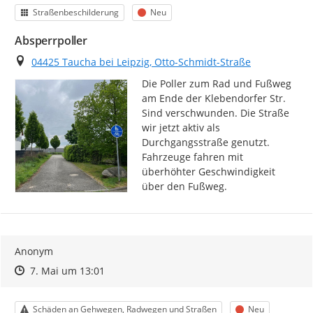
Kategorie
Status
Straßenbeschilderung
Neu
Absperrpoller
Ort
04425 Taucha bei Leipzig, Otto-Schmidt-Straße
Die Poller zum Rad und Fußweg 
am Ende der Klebendorfer Str. 
Sind verschwunden. Die Straße 
wir jetzt aktiv als 
Durchgangsstraße genutzt.

Fahrzeuge fahren mit 
überhöhter Geschwindigkeit 
über den Fußweg.
Anonym
Zeitpunkt des Erstellens
Zeitpunkt des Erstellens
Zur Äußerung
7. Mai um 13:01
Kategorie
Status
Schäden an Gehwegen, Radwegen und Straßen
Neu