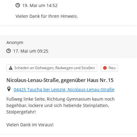
Zeitpunkt des Erstellens
19. Mai um 14:52
Vielen Dank für Ihren Hinweis.
Anonym
Zeitpunkt des Erstellens
Zeitpunkt des Erstellens
Zur Äußerung
17. Mai um 09:25
Kategorie
Status
Schäden an Gehwegen, Radwegen und Straßen
Neu
Nicolaus-Lenau-Straße, gegenüber Haus Nr. 15
Ort
04425 Taucha bei Leipzig, Nicolaus-Lenau-Straße
Fußweg linke Seite, Richtung Gymnasium kaum noch 
begehbar, lockere und sich hebende Steinplatten, 
Stolpergefahr!

Vielen Dank im Voraus!