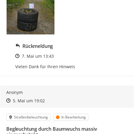
Rückmeldung
Zeitpunkt des Erstellens
7. Mai um 13:43
Vielen Dank für Ihren Hinweis
Anonym
Zeitpunkt des Erstellens
Zeitpunkt des Erstellens
Zur Äußerung
5. Mai um 19:02
Kategorie
Status
Straßenbeleuchtung
In Bearbeitung
Begleuchtung durch Baumwuchs massiv