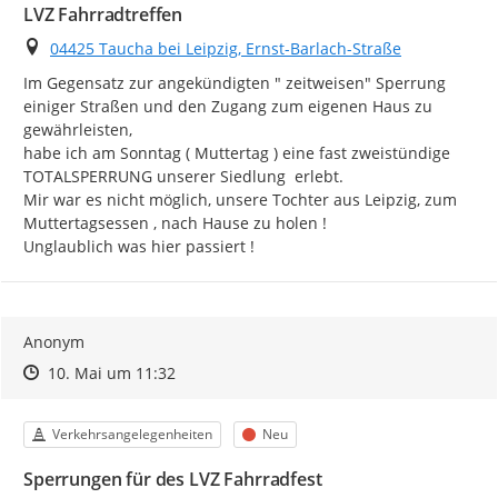
LVZ Fahrradtreffen
Ort
04425 Taucha bei Leipzig, Ernst-Barlach-Straße
Im Gegensatz zur angekündigten " zeitweisen" Sperrung 
einiger Straßen und den Zugang zum eigenen Haus zu 
gewährleisten,

habe ich am Sonntag ( Muttertag ) eine fast zweistündige 
TOTALSPERRUNG unserer Siedlung  erlebt.

Mir war es nicht möglich, unsere Tochter aus Leipzig, zum 
Muttertagsessen , nach Hause zu holen !

Unglaublich was hier passiert !
Anonym
Zeitpunkt des Erstellens
Zeitpunkt des Erstellens
Zur Äußerung
10. Mai um 11:32
Kategorie
Status
Verkehrsangelegenheiten
Neu
Sperrungen für des LVZ Fahrradfest