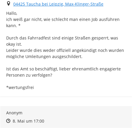
Ort
04425 Taucha bei Leipzig, Max-Klinger-Straße
Hallo,

ich weiß gar nicht, wie schlecht man einen Job ausführen 
kann. *

Durch das Fahrradfest sind einige Straßen gesperrt, was 
okay ist.

Leider wurde dies weder offiziell angekündigt noch wurden 
mögliche Umleitungen ausgeschildert.

Ist das Amt so beschäftigt, lieber ehrenamtlich engagierte 
Personen zu verfolgen?

*wertungsfrei
Anonym
Zeitpunkt des Erstellens
Zeitpunkt des Erstellens
Zur Äußerung
8. Mai um 17:00