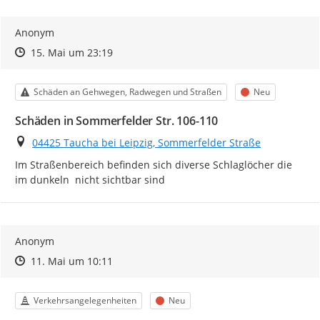
Anonym
Zeitpunkt des Erstellens
Zeitpunkt des Erstellens
Zur Äußerung
15. Mai um 23:19
Kategorie
Status
Schäden an Gehwegen, Radwegen und Straßen
Neu
Schäden in Sommerfelder Str. 106-110
Ort
04425 Taucha bei Leipzig, Sommerfelder Straße
Im Straßenbereich befinden sich diverse Schlaglöcher die 
im dunkeln  nicht sichtbar sind
Anonym
Zeitpunkt des Erstellens
Zeitpunkt des Erstellens
Zur Äußerung
11. Mai um 10:11
Kategorie
Status
Verkehrsangelegenheiten
Neu