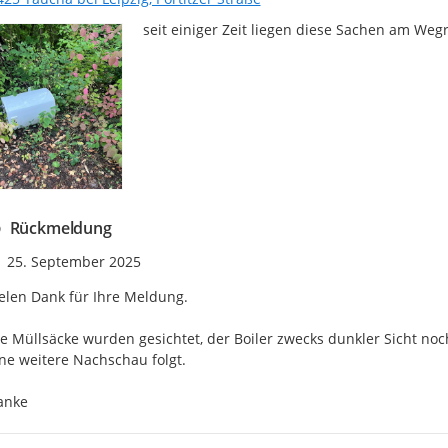
seit einiger Zeit liegen diese Sachen am Weg
Rückmeldung
Zeitpunkt des Erstellens
25. September 2025
elen Dank für Ihre Meldung.

e Müllsäcke wurden gesichtet, der Boiler zwecks dunkler Sicht noch
ne weitere Nachschau folgt.

anke