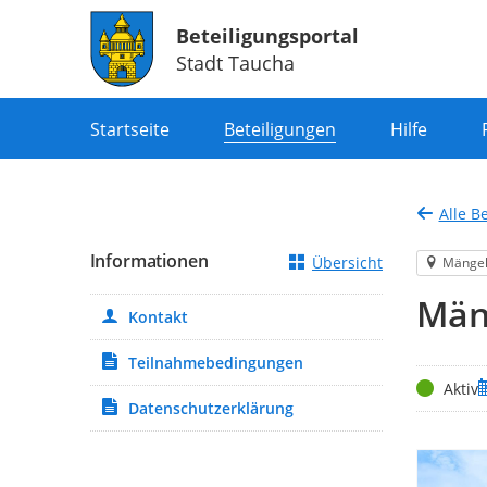
Beteiligungsportal
Stadt Taucha
Portalnavigation
Startseite
Beteiligungen
Hilfe
Alle B
Informationen
Übersicht
Mänge
Män
Kontakt
Teilnahmebedingungen
Status
Z
Aktiv
Datenschutzerklärung