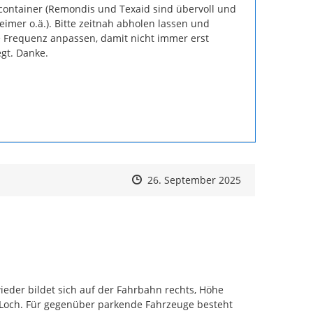
ercontainer (Remondis und Texaid sind übervoll und 
eimer o.ä.). Bitte zeitnah abholen lassen und 
 Frequenz anpassen, damit nicht immer erst 
gt. Danke.
Zeitpunkt des Erstellens
Zeitpunkt des Erstellens
Zur Äußerung
26. September 2025
eder bildet sich auf der Fahrbahn rechts, Höhe 
Loch. Für gegenüber parkende Fahrzeuge besteht 