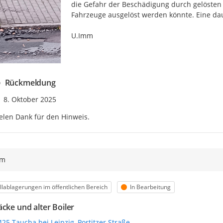
die Gefahr der Beschädigung durch gelösten
Fahrzeuge ausgelöst werden könnte. Eine dau
U.Imm
Rückmeldung
Zeitpunkt des Erstellens
8. Oktober 2025
elen Dank für den Hinweis.
ym
egorie
Status
lablagerungen im öffentlichen Bereich
In Bearbeitung
äcke und alter Boiler
25 Taucha bei Leipzig, Portitzer Straße