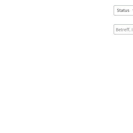
Status
4 Einträg
Suche na