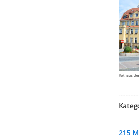
Rathaus de
Kateg
215
M