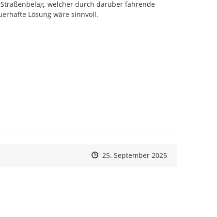
 Straßenbelag, welcher durch darüber fahrende 
erhafte Lösung wäre sinnvoll.

Zeitpunkt des Erstellens
Zeitpunkt des Erstellens
Zur Äußerung
25. September 2025