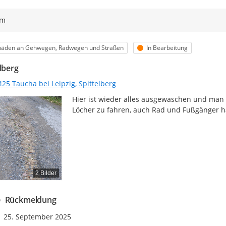
ym
egorie
Status
häden an Gehwegen, Radwegen und Straßen
In Bearbeitung
lberg
25 Taucha bei Leipzig, Spittelberg
Hier ist wieder alles ausgewaschen und man 
Löcher zu fahren, auch Rad und Fußgänger hab
2 Bilder
Rückmeldung
Zeitpunkt des Erstellens
25. September 2025