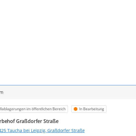
ym
egorie
Status
lablagerungen im öffentlichen Bereich
In Bearbeitung
behof Graßdorfer Straße
425 Taucha bei Leipzig, Graßdorfer Straße