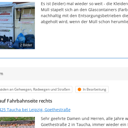
Es ist (leider) mal wieder so weit - die Kleid
Müll stapelt sich an den Glascontainers (Farb
nachhaltig mit den Entsorgungsbetrieben die
abgeholt wird, wenn der Müll schon herumlie
2 Bilder
ym
egorie
Status
häden an Gehwegen, Radwegen und Straßen
In Bearbeitung
auf Fahrbahnseite rechts
425 Taucha bei Leipzig, Goethestraße
Sehr geehrte Damen und Herren, alle Jahre wi
Goethestraße 2 in Taucha, immer wieder ein 