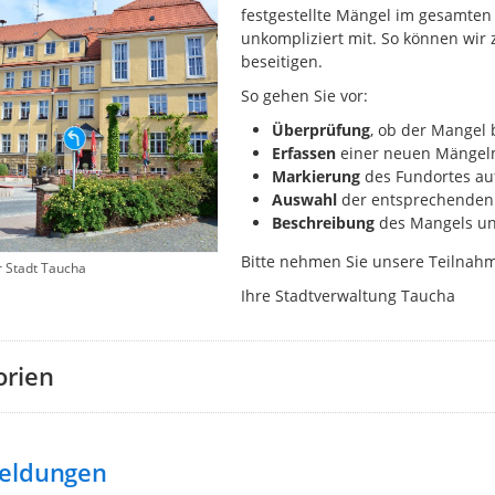
festgestellte Mängel im gesamten 
unkompliziert mit. So können wir
beseitigen.
So gehen Sie vor:
Überprüfung
, ob der Mangel 
Erfassen
einer neuen Mängelm
Markierung
des
Fundortes auf
Auswahl
der entsprechenden 
Beschreibung
des Mangels un
Bitte nehmen Sie unsere Teilna
r Stadt Taucha
Ihre Stadtverwaltung Taucha
orien
eldungen