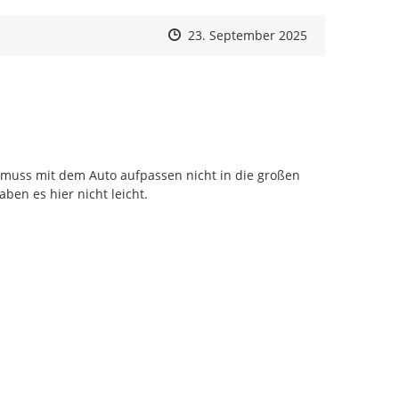
Zeitpunkt des Erstellens
Zeitpunkt des Erstellens
Zur Äußerung
23. September 2025
muss mit dem Auto aufpassen nicht in die großen 
en es hier nicht leicht.