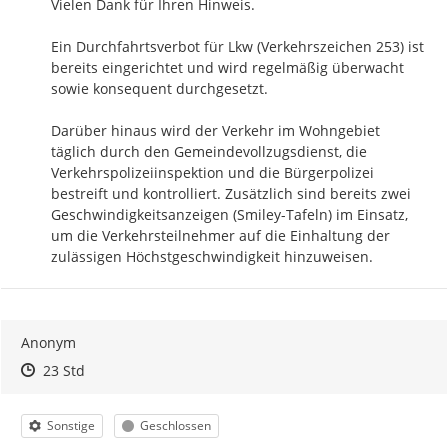
Vielen Dank für Ihren Hinweis.

Ein Durchfahrtsverbot für Lkw (Verkehrszeichen 253) ist 
bereits eingerichtet und wird regelmäßig überwacht 
sowie konsequent durchgesetzt.

Darüber hinaus wird der Verkehr im Wohngebiet 
täglich durch den Gemeindevollzugsdienst, die 
Verkehrspolizeiinspektion und die Bürgerpolizei 
bestreift und kontrolliert. Zusätzlich sind bereits zwei 
Geschwindigkeitsanzeigen (Smiley-Tafeln) im Einsatz, 
um die Verkehrsteilnehmer auf die Einhaltung der 
zulässigen Höchstgeschwindigkeit hinzuweisen.
Anonym
Zeitpunkt des Erstellens
Zeitpunkt des Erstellens
Zur Äußerung
23 Std
Kategorie
Status
Sonstige
Geschlossen