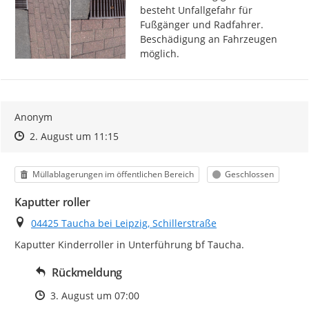
besteht Unfallgefahr für 
Fußgänger und Radfahrer. 
Beschädigung an Fahrzeugen 
möglich.
Anonym
Zeitpunkt des Erstellens
Zeitpunkt des Erstellens
Zur Äußerung
2. August um 11:15
Kategorie
Status
Müllablagerungen im öffentlichen Bereich
Geschlossen
Kaputter roller
Ort
04425 Taucha bei Leipzig, Schillerstraße
Kaputter Kinderroller in Unterführung bf Taucha.
Rückmeldung
Zeitpunkt des Erstellens
3. August um 07:00