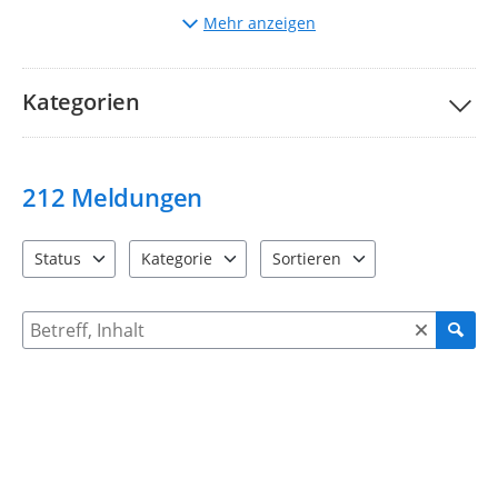
Auswahl
der entsprechenden Kategorie.
Mehr anzeigen
Beschreibung
des Mangels und ggf. Hochladen von
Bildern.
Bitte nehmen Sie unsere Teilnahmebedingungen und
FAQs
Kategorien
zur Kenntnis.
Ihre Stadtverwaltung Taucha
212
Meldungen
Status
Kategorie
Sortieren
4 Einträge verfügbar. Benutzen Sie "Pfeiltaste oben" und "Pfeil
12 Einträge verfügbar. Benutzen Sie "Pfeiltaste o
2 Einträge verfügbar. Benutzen 
Suche nach Meldungen und Kommentaren