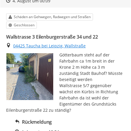
Zeitpunkt des Erstellens
Zeitpunkt des Erstellens
Zur Äußerung
4. August um 00:09
Kategorie
Schäden an Gehwegen, Radwegen und Straßen
Status
Geschlossen
Wallstrasse 3 Eilenburgerstraße 34 und 22
Ort
04425 Taucha bei Leipzig, Wallstraße
Götterbaum steht auf der 
Fahrbahn ca 1m breit in der 
Krone 2 m Höhe ca 3 m 
zuständig Stadt Bauhof? Müsste 
beseitigt werden

Wallstrasse 5/7 gegenüber 
wächst ein Kürbis in Richtung 
Fahrbahn da ist wohl der 
Eigentümer des Grundstücks 
Eilenburgerstraße 22 zu ständig?
Rückmeldung