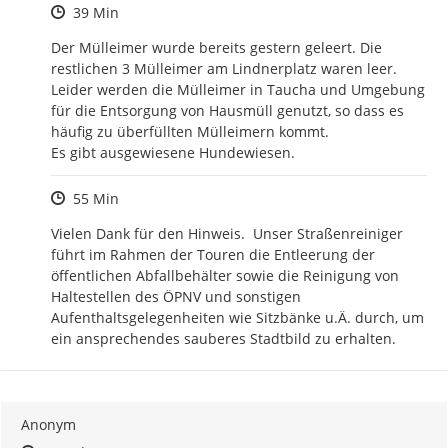
Zeitpunkt des Erstellens
39 Min
Der Mülleimer wurde bereits gestern geleert. Die 
restlichen 3 Mülleimer am Lindnerplatz waren leer. 
Leider werden die Mülleimer in Taucha und Umgebung 
für die Entsorgung von Hausmüll genutzt, so dass es 
häufig zu überfüllten Mülleimern kommt.

Es gibt ausgewiesene Hundewiesen.
Zeitpunkt des Erstellens
55 Min
Vielen Dank für den Hinweis.  Unser Straßenreiniger 
führt im Rahmen der Touren die Entleerung der 
öffentlichen Abfallbehälter sowie die Reinigung von 
Haltestellen des ÖPNV und sonstigen 
Aufenthaltsgelegenheiten wie Sitzbänke u.Ä. durch, um 
ein ansprechendes sauberes Stadtbild zu erhalten.
Anonym