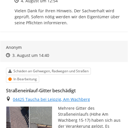
Zeitpunkt des Erstellens
4. August um 12:54
Vielen Dank für Ihren Hinweis. Der Sachverhalt wird 
geprüft. Sofern nötig werden wir den Eigentümer über 
seine Pflichten informieren.
Anonym
Zeitpunkt des Erstellens
Zeitpunkt des Erstellens
Zur Äußerung
3. August um 14:40
Kategorie
Schäden an Gehwegen, Radwegen und Straßen
Status
In Bearbeitung
Straßeneinlauf-Gitter beschädigt
Ort
04425 Taucha bei Leipzig, Am Wachberg
Mehrere Gitter des 
Straßeneinlaufs (Höhe Am 
Wachberg 15-17) haben sich aus 
der Verankerung gelöst. Es 