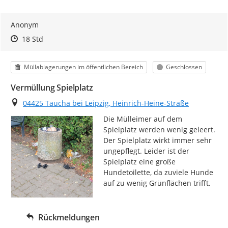
Anonym
Zeitpunkt des Erstellens
Zeitpunkt des Erstellens
Zur Äußerung
18 Std
Kategorie
Status
Müllablagerungen im öffentlichen Bereich
Geschlossen
Vermüllung Spielplatz
Ort
04425 Taucha bei Leipzig, Heinrich-Heine-Straße
Die Mülleimer auf dem 
Spielplatz werden wenig geleert. 
Der Spielplatz wirkt immer sehr 
ungepflegt. Leider ist der 
Spielplatz eine große 
Hundetoilette, da zuviele Hunde 
auf zu wenig Grünflächen trifft.
Rückmeldungen