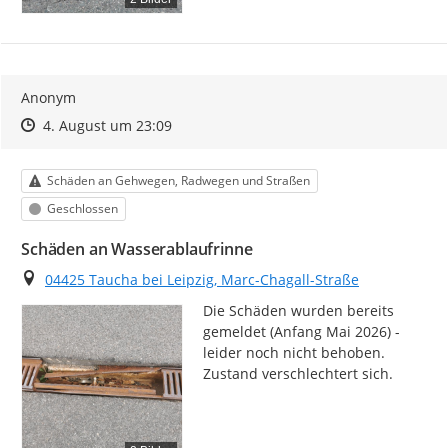
Anonym
Zeitpunkt des Erstellens
Zeitpunkt des Erstellens
Zur Äußerung
4. August um 23:09
Kategorie
Schäden an Gehwegen, Radwegen und Straßen
Status
Geschlossen
Schäden an Wasserablaufrinne
Ort
04425 Taucha bei Leipzig, Marc-Chagall-Straße
Die Schäden wurden bereits 
gemeldet (Anfang Mai 2026) - 
leider noch nicht behoben.

Zustand verschlechtert sich.