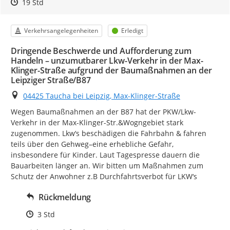
Zeitpunkt des Erstellens
Zeitpunkt des Erstellens
Zur Äußerung
19 Std
Kategorie
Status
Verkehrsangelegenheiten
Erledigt
Dringende Beschwerde und Aufforderung zum
Handeln – unzumutbarer Lkw-Verkehr in der Max-
Klinger-Straße aufgrund der Baumaßnahmen an der
Leipziger Straße/B87
Ort
04425 Taucha bei Leipzig, Max-Klinger-Straße
Wegen Baumaßnahmen an der B87 hat der PKW/Lkw-
Verkehr in der Max-Klinger-Str.&Wogngebiet stark 
zugenommen. Lkw‘s beschädigen die Fahrbahn & fahren 
teils über den Gehweg–eine erhebliche Gefahr, 
insbesondere für Kinder. Laut Tagespresse dauern die 
Bauarbeiten länger an. Wir bitten um Maßnahmen zum 
Schutz der Anwohner z.B Durchfahrtsverbot für LKW‘s
Rückmeldung
Zeitpunkt des Erstellens
3 Std