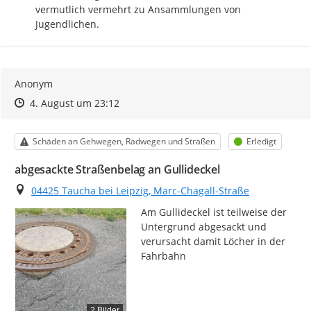
vermutlich vermehrt zu Ansammlungen von 
Jugendlichen.
Anonym
Zeitpunkt des Erstellens
Zeitpunkt des Erstellens
Zur Äußerung
4. August um 23:12
Kategorie
Status
Schäden an Gehwegen, Radwegen und Straßen
Erledigt
abgesackte Straßenbelag an Gullideckel
Ort
04425 Taucha bei Leipzig, Marc-Chagall-Straße
Am Gullideckel ist teilweise der 
Untergrund abgesackt und 
verursacht damit Löcher in der 
Fahrbahn
2 Bilder