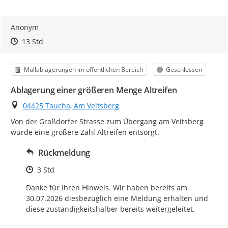
Anonym
Zeitpunkt des Erstellens
Zeitpunkt des Erstellens
Zur Äußerung
13 Std
Kategorie
Status
Müllablagerungen im öffentlichen Bereich
Geschlossen
Ablagerung einer größeren Menge Altreifen
Ort
04425 Taucha, Am Veitsberg
Von der Graßdorfer Strasse zum Übergang am Veitsberg 
wurde eine größere Zahl Altreifen entsorgt.
Rückmeldung
Zeitpunkt des Erstellens
3 Std
Danke für Ihren Hinweis. Wir haben bereits am 
30.07.2026 diesbezüglich eine Meldung erhalten und 
diese zuständigkeitshalber bereits weitergeleitet.