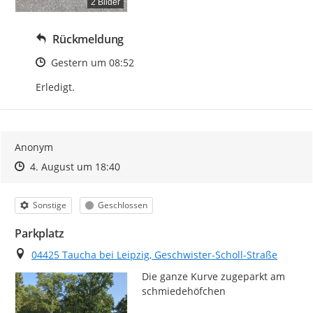
2 Bilder
Rückmeldung
Zeitpunkt des Erstellens
Gestern um 08:52
Erledigt.
Anonym
Zeitpunkt des Erstellens
Zeitpunkt des Erstellens
Zur Äußerung
4. August um 18:40
Kategorie
Status
Sonstige
Geschlossen
Parkplatz
Ort
04425 Taucha bei Leipzig, Geschwister-Scholl-Straße
Die ganze Kurve zugeparkt am 
schmiedehöfchen