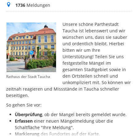
Meldungen
1736
Meldungen
Unsere schöne Parthestadt
Taucha ist lebenswert und wir
wünschen uns, dass sie sauber
und ordentlich bleibt. Hierbei
bitten wir um Ihre
Unterstützung! Teilen Sie uns
festgestellte Mängel im
gesamten Stadtgebiet sowie in
den Ortsteilen schnell und
Rathaus der Stadt Taucha
unkompliziert mit. So können wir
zeitnah reagieren und Missstände in Taucha schneller
beseitigen.
So gehen Sie vor:
Überprüfung
, ob der Mangel bereits gemeldet wurde.
Erfassen
einer neuen Mängelmeldung über die
Schaltfläche "Ihre Meldung".
Markierung
des
Fundortes auf der Karte.