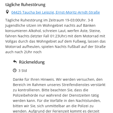
tägliche Ruhestörung
Ort
04425 Taucha bei Leipzig, Ernst-Moritz-Arndt-Straße
Tägliche Ruhestörung im Zeitraum 19-03:00Uhr. 3-8 
Jugendliche sitzen im Wohngebiet nachts auf Bänken 
konsumieren Alkohol, schreien Laut, werfen Äste, Steine, 
fahren Nachts (letzter Fall 01:23Uhr) mit dem Motorrad mit 
Vollgas durch das Wohngebiet auf dem Fußweg, lassen das 
Motorrad aufheulen, spielen Nachts Fußball auf der Straße 
auch nach 2Uhr noch
Rückmeldung
Zeitpunkt des Erstellens
3 Std
Danke für Ihren Hinweis. Wir werden versuchen, den 
Bereich im Rahmen unseres Streifendienstes verstärkt 
zu kontrollieren. Bitte beachten Sie, dass die 
Polizeibehörde nur während der Dienstzeiten tätig 
werden kann. Für die Vorfälle in den Nachtstunden, 
bitten wir Sie, sich unmittelbar an die Polizei zu 
wenden. Aufgrund der Ferienzeit kommt es derzeit 