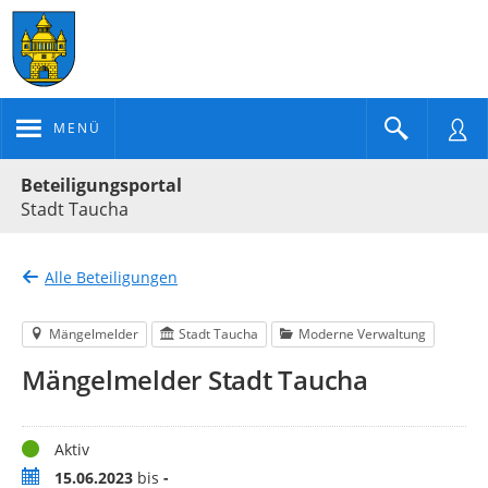
MENÜ
Portalnavigation
Beteiligungsportal
Stadt Taucha
Alle Beteiligungen
Mängelmelder
Stadt Taucha
Moderne Verwaltung
Mängelmelder Stadt Taucha
Status
Aktiv
Zeitraum
15.06.2023
bis
-