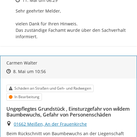
11. Mai um 06:29
Sehr geehrter Melder,

vielen Dank für Ihren Hinweis.

Das zuständige Fachamt wurde über den Sachverhalt 
informiert.
Carmen Walter
Zeitpunkt des Erstellens
Zeitpunkt des Erstellens
Zur Äußerung
8. Mai um 10:56
Kategorie
Schäden an Straßen und Geh- und Radwegen
Status
In Bearbeitung
Ungepflegtes Grundstück , Einsturzgefahr von wildem
Baumbewuchs, Gefahr von Personenschäden
Ort
01662 Meißen, An der Frauenkirche
Beim Rückschnitt von Baumbewuchs an der Liegenschaft 