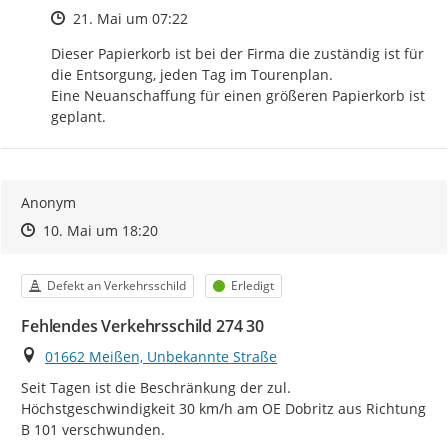
Zeitpunkt des Erstellens
21. Mai um 07:22
Dieser Papierkorb ist bei der Firma die zuständig ist für 
die Entsorgung, jeden Tag im Tourenplan.

Eine Neuanschaffung für einen größeren Papierkorb ist 
geplant.
Anonym
Zeitpunkt des Erstellens
Zeitpunkt des Erstellens
Zur Äußerung
10. Mai um 18:20
Kategorie
Status
Defekt an Verkehrsschild
Erledigt
Fehlendes Verkehrsschild 274 30
Ort
01662 Meißen, Unbekannte Straße
Seit Tagen ist die Beschränkung der zul. 
Höchstgeschwindigkeit 30 km/h am OE Dobritz aus Richtung 
B 101 verschwunden.