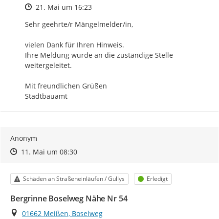
Zeitpunkt des Erstellens
21. Mai um 16:23
Sehr geehrte/r Mängelmelder/in,

vielen Dank für Ihren Hinweis.

Ihre Meldung wurde an die zuständige Stelle 
weitergeleitet.

Mit freundlichen Grüßen

Stadtbauamt
Anonym
Zeitpunkt des Erstellens
Zeitpunkt des Erstellens
Zur Äußerung
11. Mai um 08:30
Kategorie
Status
Schäden an Straßeneinläufen / Gullys
Erledigt
Bergrinne Boselweg Nähe Nr 54
Ort
01662 Meißen, Boselweg