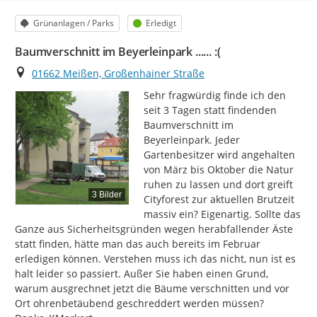
Kategorie
Status
Grünanlagen / Parks
Erledigt
Baumverschnitt im Beyerleinpark ...... :(
Ort
01662 Meißen, Großenhainer Straße
Sehr fragwürdig finde ich den 
seit 3 Tagen statt findenden 
Baumverschnitt im 
Beyerleinpark. Jeder 
Gartenbesitzer wird angehalten 
von März bis Oktober die Natur 
ruhen zu lassen und dort greift 
3 Bilder
Cityforest zur aktuellen Brutzeit 
massiv ein? Eigenartig. Sollte das 
Ganze aus Sicherheitsgründen wegen herabfallender Äste 
statt finden, hätte man das auch bereits im Februar 
erledigen können. Verstehen muss ich das nicht, nun ist es 
halt leider so passiert. Außer Sie haben einen Grund, 
warum ausgrechnet jetzt die Bäume verschnitten und vor 
Ort ohrenbetäubend geschreddert werden müssen? 