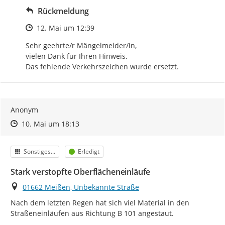
Rückmeldung
Zeitpunkt des Erstellens
12. Mai um 12:39
Sehr geehrte/r Mängelmelder/in, 

vielen Dank für Ihren Hinweis. 

Das fehlende Verkehrszeichen wurde ersetzt.
Anonym
Zeitpunkt des Erstellens
Zeitpunkt des Erstellens
Zur Äußerung
10. Mai um 18:13
Kategorie
Status
Sonstiges...
Erledigt
Stark verstopfte Oberflächeneinläufe
Ort
01662 Meißen, Unbekannte Straße
Nach dem letzten Regen hat sich viel Material in den 
Straßeneinläufen aus Richtung B 101 angestaut.