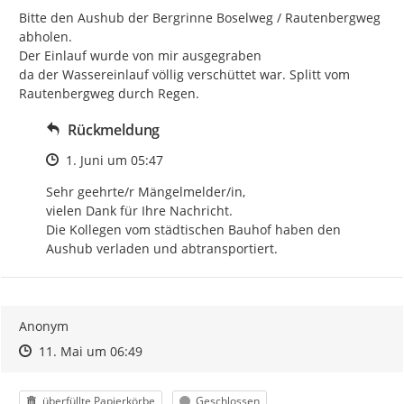
Bitte den Aushub der Bergrinne Boselweg / Rautenbergweg 
abholen.

Der Einlauf wurde von mir ausgegraben

da der Wassereinlauf völlig verschüttet war. Splitt vom 
Rautenbergweg durch Regen.
Rückmeldung
Zeitpunkt des Erstellens
1. Juni um 05:47
Sehr geehrte/r Mängelmelder/in,

vielen Dank für Ihre Nachricht.

Die Kollegen vom städtischen Bauhof haben den 
Aushub verladen und abtransportiert.
Anonym
Zeitpunkt des Erstellens
Zeitpunkt des Erstellens
Zur Äußerung
11. Mai um 06:49
Kategorie
Status
überfüllte Papierkörbe
Geschlossen