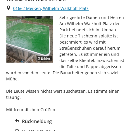
Ort
01662 Meißen, Wilhelm-Walkhoff-Platz
Sehr geehrte Damen und Herren

Am Wilhelm Walkhoff Platz der 
Park befindet sich im Umbau.

Die neue Tischtennisplatte ist 
beschmiert, es wird mit 
Straßenschuhen darauf herum 
getreten. Es ist immer ein und 
3 Bilder
das selbe Klientel. Inzwischen ist 
die Folie und Pappe abgerissen 
wurden von den Leute. Die Bauarbeiter geben sich soviel 
Mühe.

Die Leute wissen nichts wert zuschätzen. Es stimmt einen 
traurig.

Mit freundlichen Grüßen
Rückmeldung
Zeitpunkt des Erstellens