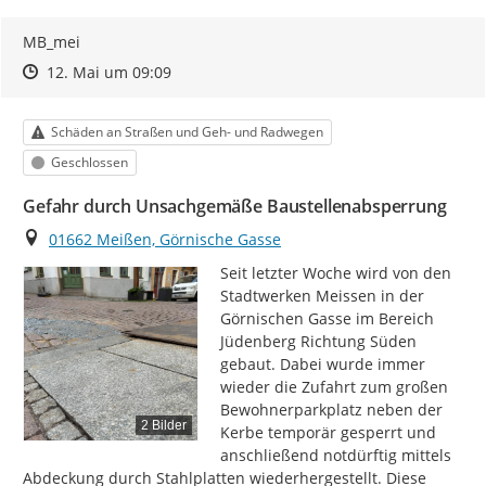
MB_mei
Zeitpunkt des Erstellens
Zeitpunkt des Erstellens
Zur Äußerung
12. Mai um 09:09
Kategorie
Schäden an Straßen und Geh- und Radwegen
Status
Geschlossen
Gefahr durch Unsachgemäße Baustellenabsperrung
Ort
01662 Meißen, Görnische Gasse
Seit letzter Woche wird von den 
Stadtwerken Meissen in der 
Görnischen Gasse im Bereich 
Jüdenberg Richtung Süden 
gebaut. Dabei wurde immer 
wieder die Zufahrt zum großen 
Bewohnerparkplatz neben der 
2 Bilder
Kerbe temporär gesperrt und 
anschließend notdürftig mittels 
Abdeckung durch Stahlplatten wiederhergestellt. Diese 