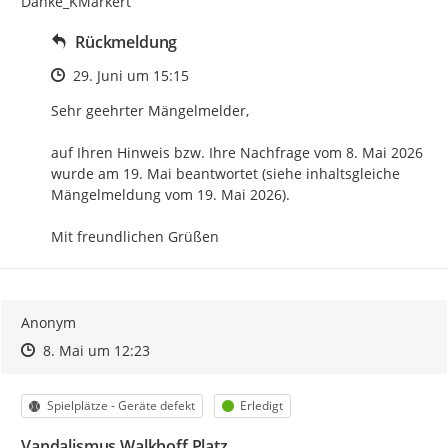
Danke_KMarkert
Rückmeldung
Zeitpunkt des Erstellens
29. Juni um 15:15
Sehr geehrter Mängelmelder,

auf Ihren Hinweis bzw. Ihre Nachfrage vom 8. Mai 2026 
wurde am 19. Mai beantwortet (siehe inhaltsgleiche 
Mängelmeldung vom 19. Mai 2026).

Mit freundlichen Grüßen
Anonym
Zeitpunkt des Erstellens
Zeitpunkt des Erstellens
Zur Äußerung
8. Mai um 12:23
Kategorie
Status
Spielplätze - Geräte defekt
Erledigt
Vandalismus Walkhoff Platz