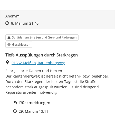
Anonym
Zeitpunkt des Erstellens
Zeitpunkt des Erstellens
Zur Äußerung
8. Mai um 21:40
Kategorie
Schäden an Straßen und Geh- und Radwegen
Status
Geschlossen
Tiefe Ausspülungen durch Starkregen
Ort
01662 Meißen, Rautenbergweg
Sehr geehrte Damen und Herren

Der Rautenbergweg ist derzeit nicht befahr- bzw. begehbar. 
Durch den Starkregen der letzten Tage ist die Straße 
besonders stark ausgespült wurden. Es sind dringend 
Reparaturarbeiten notwendig
Rückmeldungen
Zeitpunkt des Erstellens
29. Mai um 13:11