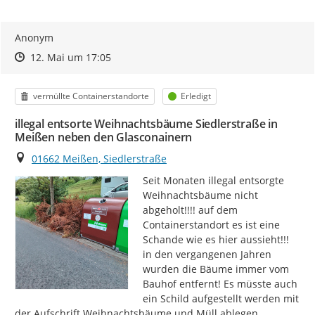
Anonym
Zeitpunkt des Erstellens
Zeitpunkt des Erstellens
Zur Äußerung
12. Mai um 17:05
Kategorie
Status
vermüllte Containerstandorte
Erledigt
illegal entsorte Weihnachtsbäume Siedlerstraße in
Meißen neben den Glasconainern
Ort
01662 Meißen, Siedlerstraße
Seit Monaten illegal entsorgte 
Weihnachtsbäume nicht 
abgeholt!!!! auf dem 
Containerstandort es ist eine 
Schande wie es hier aussieht!!! 
in den vergangenen Jahren 
wurden die Bäume immer vom 
Bauhof entfernt! Es müsste auch 
ein Schild aufgestellt werden mit 
der Aufschrift Weihnachtsbäume und Müll ablegen 