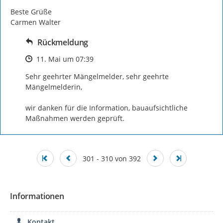
Beste Grüße

Carmen Walter
Rückmeldung
Zeitpunkt des Erstellens
11. Mai um 07:39
Sehr geehrter Mängelmelder, sehr geehrte 
Mängelmelderin,

wir danken für die Information, bauaufsichtliche 
Maßnahmen werden geprüft.
301 - 310 von 392
Informationen
Kontakt