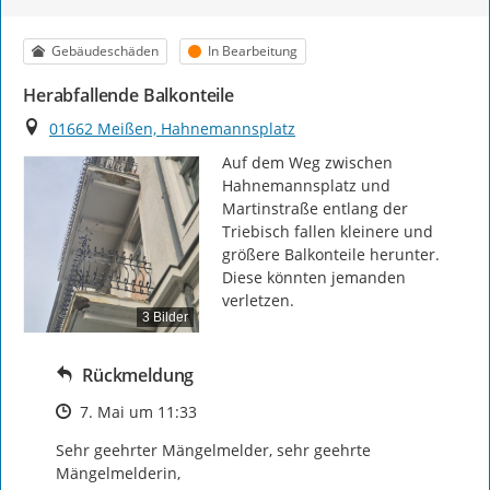
Kategorie
Status
Gebäudeschäden
In Bearbeitung
Herabfallende Balkonteile
Ort
01662 Meißen, Hahnemannsplatz
Auf dem Weg zwischen 
Hahnemannsplatz und 
Martinstraße entlang der 
Triebisch fallen kleinere und 
größere Balkonteile herunter. 
Diese könnten jemanden 
verletzen.
3 Bilder
Rückmeldung
Zeitpunkt des Erstellens
7. Mai um 11:33
Sehr geehrter Mängelmelder, sehr geehrte 
Mängelmelderin,
