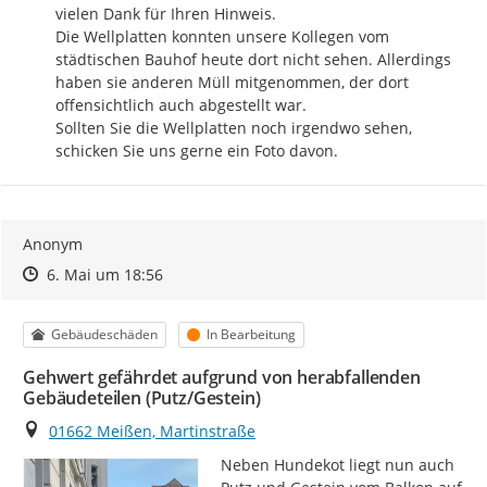
vielen Dank für Ihren Hinweis. 

Die Wellplatten konnten unsere Kollegen vom 
städtischen Bauhof heute dort nicht sehen. Allerdings 
haben sie anderen Müll mitgenommen, der dort 
offensichtlich auch abgestellt war. 

Sollten Sie die Wellplatten noch irgendwo sehen, 
schicken Sie uns gerne ein Foto davon.
Anonym
Zeitpunkt des Erstellens
Zeitpunkt des Erstellens
Zur Äußerung
6. Mai um 18:56
Kategorie
Status
Gebäudeschäden
In Bearbeitung
Gehwert gefährdet aufgrund von herabfallenden
Gebäudeteilen (Putz/Gestein)
Ort
01662 Meißen, Martinstraße
Neben Hundekot liegt nun auch 