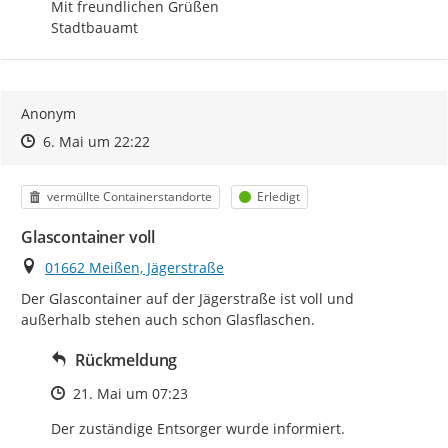
Mit freundlichen Grüßen

Stadtbauamt
Anonym
Zeitpunkt des Erstellens
Zeitpunkt des Erstellens
Zur Äußerung
6. Mai um 22:22
Kategorie
Status
vermüllte Containerstandorte
Erledigt
Glascontainer voll
Ort
01662 Meißen, Jägerstraße
Der Glascontainer auf der Jägerstraße ist voll und 
außerhalb stehen auch schon Glasflaschen.
Rückmeldung
Zeitpunkt des Erstellens
21. Mai um 07:23
Der zuständige Entsorger wurde informiert.