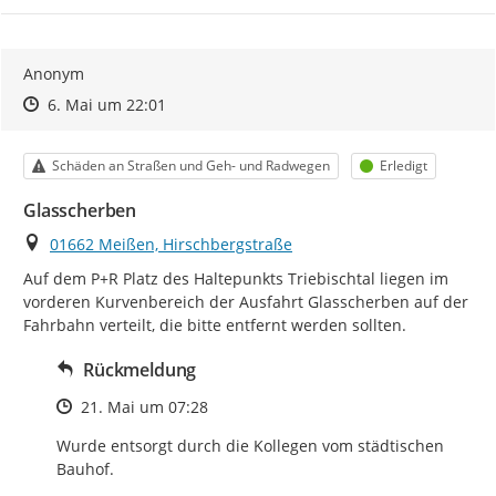
Anonym
Zeitpunkt des Erstellens
Zeitpunkt des Erstellens
Zur Äußerung
6. Mai um 22:01
Kategorie
Status
Schäden an Straßen und Geh- und Radwegen
Erledigt
Glasscherben
Ort
01662 Meißen, Hirschbergstraße
Auf dem P+R Platz des Haltepunkts Triebischtal liegen im 
vorderen Kurvenbereich der Ausfahrt Glasscherben auf der 
Fahrbahn verteilt, die bitte entfernt werden sollten.
Rückmeldung
Zeitpunkt des Erstellens
21. Mai um 07:28
Wurde entsorgt durch die Kollegen vom städtischen 
Bauhof.