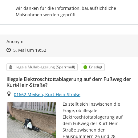
wir danken für die Information, bauaufsichtliche 
Maßnahmen werden geprüft.
Anonym
Zeitpunkt des Erstellens
Zeitpunkt des Erstellens
Zur Äußerung
5. Mai um 19:52
Kategorie
Status
illegale Müllablagerung (Sperrmüll)
Erledigt
Illegale Elektroschtottablagerung auf dem Fußweg der
Kurt-Hein-Straße?
Ort
01662 Meißen, Kurt-Hein-Straße
Es stellt sich inzwischen die 
Frage, ob illegale 
Elektroschtottablagerung auf 
dem Fußweg der Kurt-Hein-
Straße zwischen den 
Hausnummern 26 und 28 