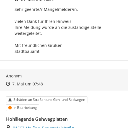
Sehr geehrte/r Mängelmelder/in,

vielen Dank für Ihren Hinweis.

Ihre Meldung wurde an die zuständige Stelle 
weitergeleitet.

Mit freundlichen Grüßen

Stadtbauamt
Anonym
Zeitpunkt des Erstellens
Zeitpunkt des Erstellens
Zur Äußerung
7. Mai um 07:48
Kategorie
Schäden an Straßen und Geh- und Radwegen
Status
In Bearbeitung
Hohlliegende Gehwegplatten
Ort
01662 Meißen, Rauhentalstraße