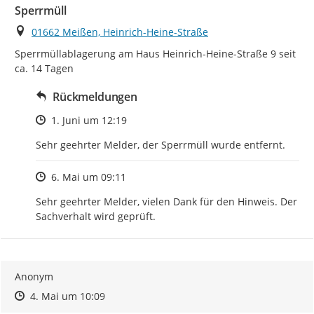
Sperrmüll
Ort
01662 Meißen, Heinrich-Heine-Straße
Sperrmüllablagerung am Haus Heinrich-Heine-Straße 9 seit 
ca. 14 Tagen
Rückmeldungen
Zeitpunkt des Erstellens
1. Juni um 12:19
Sehr geehrter Melder, der Sperrmüll wurde entfernt.
Zeitpunkt des Erstellens
6. Mai um 09:11
Sehr geehrter Melder, vielen Dank für den Hinweis. Der 
Sachverhalt wird geprüft.
Anonym
Zeitpunkt des Erstellens
Zeitpunkt des Erstellens
Zur Äußerung
4. Mai um 10:09