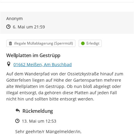
Anonym
Zeitpunkt des Erstellens
Zeitpunkt des Erstellens
Zur Äußerung
6. Mai um 21:59
Kategorie
Status
illegale Müllablagerung (Sperrmüll)
Erledigt
Wellplatten im Gestrüpp
Ort
01662 Meißen, Am Buschbad
Auf dem Wanderpfad von der Ossietzkystraße hinauf zum 
Götterfelsen liegen auf Höhe der Gartensparten mehrere 
alte Wellplatten im Gestrüpp. Ob nun bloß abgelegt oder 
illegal entsorgt, da gehören diese Platten auf jeden Fall 
nicht hin und sollten bitte entsorgt werden.
Rückmeldung
Zeitpunkt des Erstellens
13. Mai um 12:53
Sehr geehrte/r Mängelmelder/in, 
