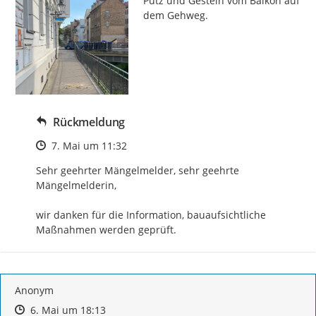
Putz und Gestein vom Balkon auf 
dem Gehweg.
Rückmeldung
Zeitpunkt des Erstellens
7. Mai um 11:32
Sehr geehrter Mängelmelder, sehr geehrte 
Mängelmelderin,

wir danken für die Information, bauaufsichtliche 
Maßnahmen werden geprüft.
Anonym
Zeitpunkt des Erstellens
Zeitpunkt des Erstellens
Zur Äußerung
6. Mai um 18:13