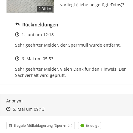
vorliegt (siehe beigefügteFotos)?
2 Bilder
Rückmeldungen
Zeitpunkt des Erstellens
1. Juni um 12:18
Sehr geehrter Melder, der Sperrmüll wurde entfernt.
Zeitpunkt des Erstellens
6. Mai um 05:53
Sehr geehrter Melder, vielen Dank für den Hinweis. Der 
Sachverhalt wird geprüft.
Anonym
Zeitpunkt des Erstellens
Zeitpunkt des Erstellens
Zur Äußerung
5. Mai um 09:13
Kategorie
Status
illegale Müllablagerung (Sperrmüll)
Erledigt