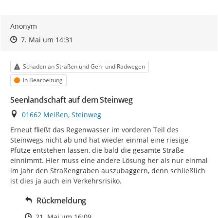
Anonym
Zeitpunkt des Erstellens
Zeitpunkt des Erstellens
Zur Äußerung
7. Mai um 14:31
Kategorie
Schäden an Straßen und Geh- und Radwegen
Status
In Bearbeitung
Seenlandschaft auf dem Steinweg
Ort
01662 Meißen, Steinweg
Erneut fließt das Regenwasser im vorderen Teil des 
Steinwegs nicht ab und hat wieder einmal eine riesige 
Pfütze entstehen lassen, die bald die gesamte Straße 
einnimmt. Hier muss eine andere Lösung her als nur einmal 
im Jahr den Straßengraben auszubaggern, denn schließlich 
ist dies ja auch ein Verkehrsrisiko.
Rückmeldung
Zeitpunkt des Erstellens
21. Mai um 16:09