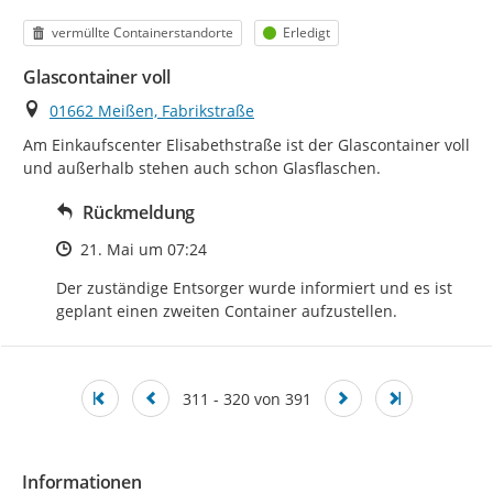
Kategorie
Status
vermüllte Containerstandorte
Erledigt
Glascontainer voll
Ort
01662 Meißen, Fabrikstraße
Am Einkaufscenter Elisabethstraße ist der Glascontainer voll 
und außerhalb stehen auch schon Glasflaschen.
Rückmeldung
Zeitpunkt des Erstellens
21. Mai um 07:24
Der zuständige Entsorger wurde informiert und es ist 
geplant einen zweiten Container aufzustellen.
311 - 320 von 391
Informationen