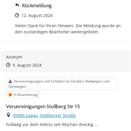
Rückmeldung
Zeitpunkt des Erstellens
12. August 2024
Vielen Dank für Ihren Hinweis. Die Meldung wurde an 
den zuständigen Bearbeiter weitergeleitet.
Anonym
Zeitpunkt des Erstellens
Zeitpunkt des Erstellens
Zur Äußerung
9. August 2024
Kategorie
Verunreinigungen und Schäden an Straßen, Radwegen und
Gehwegen
Status
In Bearbeitung
Verunreinigungen Stollberg Str 15
Ort
09385 Lugau, Stollberger Straße
Fußweg vor dem Imbiss seit Wochen dreckig ...