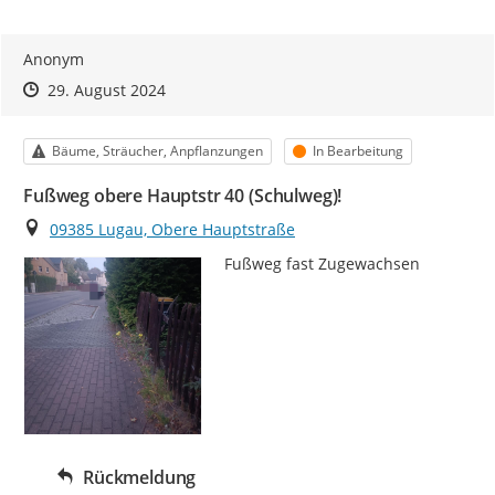
Anonym
Zeitpunkt des Erstellens
Zeitpunkt des Erstellens
Zur Äußerung
29. August 2024
Kategorie
Status
Bäume, Sträucher, Anpflanzungen
In Bearbeitung
Fußweg obere Hauptstr 40 (Schulweg)!
Ort
09385 Lugau, Obere Hauptstraße
Fußweg fast Zugewachsen
Rückmeldung