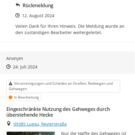
Rückmeldung
Zeitpunkt des Erstellens
12. August 2024
Vielen Dank für Ihren Hinweis. Die Meldung wurde an 
den zuständigen Bearbeiter weitergeleitet.
Anonym
Zeitpunkt des Erstellens
Zeitpunkt des Erstellens
Zur Äußerung
24. Juli 2024
Kategorie
Verunreinigungen und Schäden an Straßen, Radwegen und
Gehwegen
Status
In Bearbeitung
Eingeschränkte Nutzung des Gehweges durch
überstehende Hecke
Ort
09385 Lugau, Revierstraße
Nur die Hälfte des Gehweges ist 