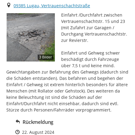
Ort
09385 Lugau, Vertrauenschachtstraße
Einfahrt /Durchfahrt zwischen 
Vertrauenschachtstr. 15 und 23 
(mit Zufahrt zur Garagen / 
Durchgang Vertrauenschachtstr. 
zur Revierstr.

Einfahrt und Gehweg schwer 
3 Bilder
beschädigt durch Fahrzeuge 
über 7,5 t und keine mind. 
Gewichtangaben zur Befahrung des Gehwegs (dadurch sind 
die Schäden entstanden). Das befahren und begehen der 
Einfahrt / Gehweg ist extrem hinterlich besonders für ältere 
Menschen (mit Rollator oder Gehstock). Des weiteren da 
keine Beleuchtung ist sind die Schäden auf der 
Einfahrt/Durchfahrt nicht einsehbar, dadurch sind evtl. 
Stürze durch Personen/Fahrräder vorprogrammiert.
Rückmeldung
Zeitpunkt des Erstellens
22. August 2024