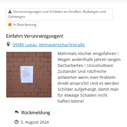
Kategorie
Verunreinigungen und Schäden an Straßen, Radwegen und
Gehwegen
Status
In Bearbeitung
Einfahrt Verunreinigungen!
Ort
09385 Lugau, Vertrauenschachtstraße
Mehrmals löscher eingefahren ! 
Wegen anderthalb Jahren langen 
Dacharbeiten ! Unzumutbare 
Zustände! Und rotzfreche 
antworten wenn man Problem 
direkt anspricht! Und es werden 
Schilder aufgehängt, damit man 
für etwaige Schäden nicht 
haften könne!
Rückmeldung
Zeitpunkt des Erstellens
5. August 2024