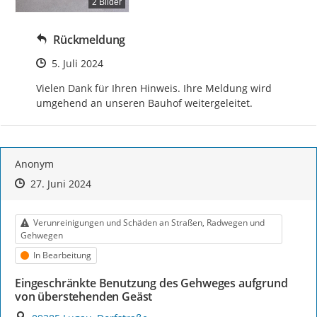
2 Bilder
Rückmeldung
Zeitpunkt des Erstellens
5. Juli 2024
Vielen Dank für Ihren Hinweis. Ihre Meldung wird 
umgehend an unseren Bauhof weitergeleitet.
Anonym
Zeitpunkt des Erstellens
Zeitpunkt des Erstellens
Zur Äußerung
27. Juni 2024
Kategorie
Verunreinigungen und Schäden an Straßen, Radwegen und
Gehwegen
Status
In Bearbeitung
Eingeschränkte Benutzung des Gehweges aufgrund
von überstehenden Geäst