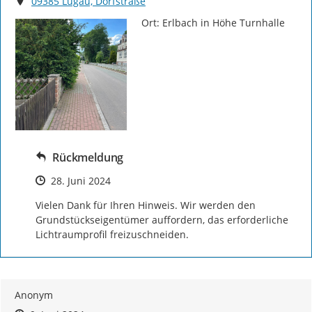
Ort
09385 Lugau, Dorfstraße
Ort: Erlbach in Höhe Turnhalle
Rückmeldung
Zeitpunkt des Erstellens
28. Juni 2024
Vielen Dank für Ihren Hinweis. Wir werden den 
Grundstückseigentümer auffordern, das erforderliche 
Lichtraumprofil freizuschneiden.
Anonym