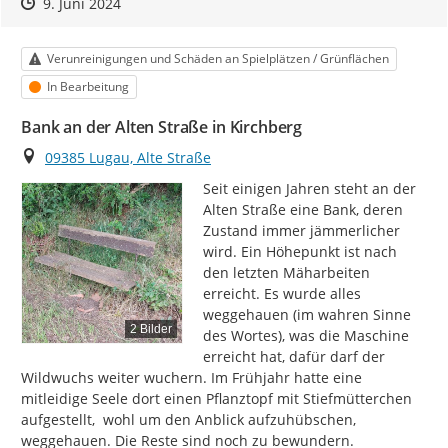
Zeitpunkt des Erstellens
Zeitpunkt des Erstellens
Zur Äußerung
9. Juni 2024
Kategorie
Verunreinigungen und Schäden an Spielplätzen / Grünflächen
Status
In Bearbeitung
Bank an der Alten Straße in Kirchberg
Ort
09385 Lugau, Alte Straße
Seit einigen Jahren steht an der 
Alten Straße eine Bank, deren 
Zustand immer jämmerlicher 
wird. Ein Höhepunkt ist nach 
den letzten Mäharbeiten 
erreicht. Es wurde alles 
weggehauen (im wahren Sinne 
2 Bilder
des Wortes), was die Maschine 
erreicht hat, dafür darf der 
Wildwuchs weiter wuchern. Im Frühjahr hatte eine 
mitleidige Seele dort einen Pflanztopf mit Stiefmütterchen 
aufgestellt,  wohl um den Anblick aufzuhübschen, 
weggehauen. Die Reste sind noch zu bewundern.