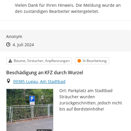
Vielen Dank für Ihren Hinweis. Die Meldung wurde an 
den zuständigen Bearbeiter weitergeleitet.
Anonym
Zeitpunkt des Erstellens
Zeitpunkt des Erstellens
Zur Äußerung
4. Juli 2024
Kategorie
Status
Bäume, Sträucher, Anpflanzungen
In Bearbeitung
Beschädigung an KFZ durch Wurzel
Ort
09385 Lugau, Am Stadtbad
Ort: Parkplatz am Stadtbad

Sträucher wurden 
zurückgeschnitten, jedoch nicht 
bis auf Bordsteinhöhe!