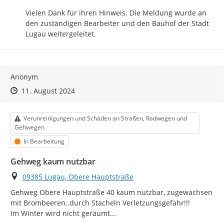
Vielen Dank für ihren Hinweis. Die Meldung wurde an 
den zuständigen Bearbeiter und den Bauhof der Stadt 
Lugau weitergeleitet.
Anonym
Zeitpunkt des Erstellens
Zeitpunkt des Erstellens
Zur Äußerung
11. August 2024
Kategorie
Verunreinigungen und Schäden an Straßen, Radwegen und
Gehwegen
Status
In Bearbeitung
Gehweg kaum nutzbar
Ort
09385 Lugau, Obere Hauptstraße
Gehweg Obere Hauptstraße 40 kaum nutzbar, zugewachsen 
mit Brombeeren..durch Stacheln Verletzungsgefahr!!!

Im Winter wird nicht geräumt...