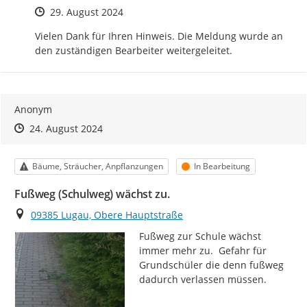
Zeitpunkt des Erstellens
29. August 2024
Vielen Dank für Ihren Hinweis. Die Meldung wurde an 
den zuständigen Bearbeiter weitergeleitet.
Anonym
Zeitpunkt des Erstellens
Zeitpunkt des Erstellens
Zur Äußerung
24. August 2024
Kategorie
Status
Bäume, Sträucher, Anpflanzungen
In Bearbeitung
Fußweg (Schulweg) wächst zu.
Ort
09385 Lugau, Obere Hauptstraße
Fußweg zur Schule wächst 
immer mehr zu.  Gefahr für 
Grundschüler die denn fußweg 
dadurch verlassen müssen.