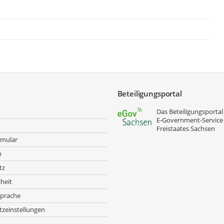
Beteiligungsportal
Das Beteiligungsportal 
E‑Government-Service
Freistaates Sachsen
rmular
m
tz
iheit
prache
zeinstellungen