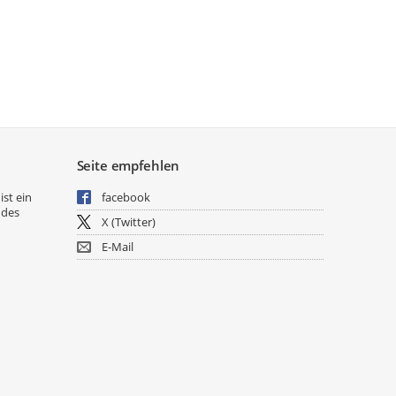
Seite empfehlen
ist ein
facebook
 des
X (Twitter)
E-Mail