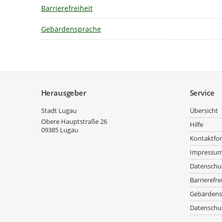
Barrierefreiheit
Gebärdensprache
Service
Herausgeber
Service
Stadt Lugau
Übersicht
Obere Hauptstraße 26
Hilfe
09385
Lugau
Kontaktfo
Impressu
Datenschu
Barrierefre
Gebärdens
Datenschut