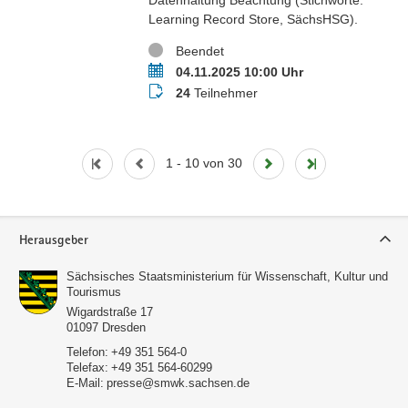
Learning Record Store, SächsHSG).
Status
Beendet
Termin
04.11.2025 10:00 Uhr
Teilnehmer
24
Teilnehmer
1 - 10 von 30
Service
Herausgeber
Sächsisches Staatsministerium für Wissenschaft, Kultur und
Tourismus
Wigardstraße 17
01097
Dresden
Telefon:
+49 351 564-0
Telefax:
+49 351 564-60299
E-Mail:
presse@smwk.sachsen.de