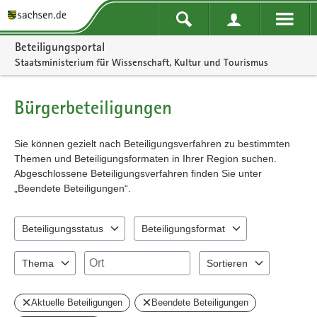
Portalnavigation
Beteiligungsportal
Staatsministerium für Wissenschaft, Kultur und Tourismus
Bürgerbeteiligungen
Sie können gezielt nach Beteiligungsverfahren zu bestimmten
Themen und Beteiligungsformaten in Ihrer Region suchen.
Abgeschlossene Beteiligungsverfahren finden Sie unter
„Beendete Beteiligungen“.
Beteiligungsstatus
Beteiligungsformat
2 Einträge verfügbar. Benutzen Sie "Pfeiltaste oben" und "Pfeiltast
4 Einträge verfügbar. Benutzen Sie "Pfeil
Ort
Thema
Sortieren
5 Einträge verfügbar. Benutzen Sie "Pfeiltaste oben" und "Pfeiltast
2 Einträge verfügbar. Benu
Aktuelle Beteiligungen
Beendete Beteiligungen