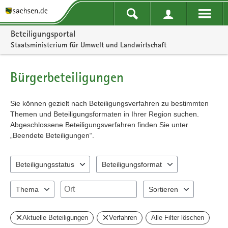
Portalnavigation
Beteiligungsportal
Staatsministerium für Umwelt und Landwirtschaft
Bürgerbeteiligungen
Sie können gezielt nach Beteiligungsverfahren zu bestimmten
Themen und Beteiligungsformaten in Ihrer Region suchen.
Abgeschlossene Beteiligungsverfahren finden Sie unter
„Beendete Beteiligungen“.
Beteiligungsstatus
Beteiligungsformat
1 Einträge verfügbar. Benutzen Sie "Pfeiltaste oben" und "Pfeiltast
3 Einträge verfügbar. Benutzen Sie "Pfeil
Ort
Thema
Sortieren
0 Einträge verfügbar. Benutzen Sie "Pfeiltaste oben" und "Pfeiltast
2 Einträge verfügbar. Benu
Aktuelle Beteiligungen
Verfahren
Alle Filter löschen