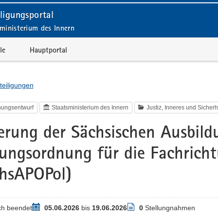
ligungsportal
ministerium des Innern
le
Hauptportal
teiligungen
nungsentwurf
Staatsministerium des Innern
Justiz, Inneres und Sicherh
rung der Sächsischen Ausbild
ungsordnung für die Fachricht
hsAPOPol)
Zeitraum
Stellungnahmen
ch beendet
05.06.2026
bis
19.06.2026
0
Stellungnahmen