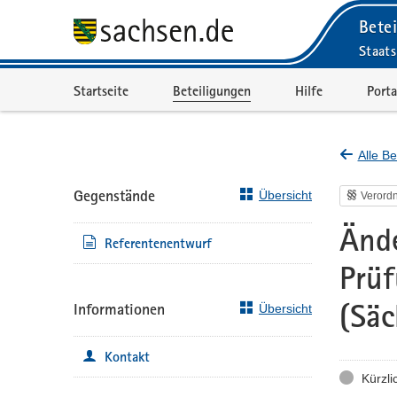
Betei
Staats
Portalnavigation
Startseite
Beteiligungen
Hilfe
Porta
Alle Be
Gegenstände
Übersicht
Verord
Ände
Referentenentwurf
Prüf
(Säc
Informationen
Übersicht
Kontakt
Status
Kürzli