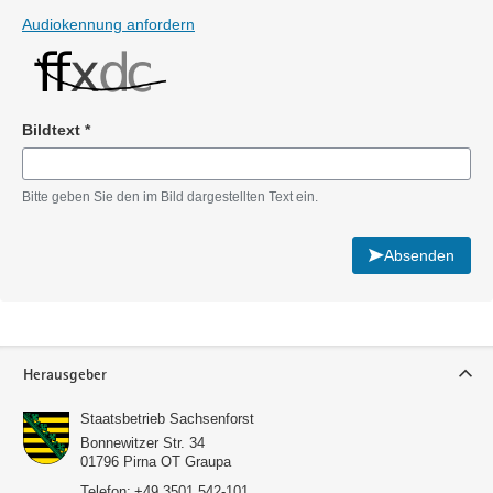
Audiokennung anfordern
Bildtext
*
Pflichtangabe
Bitte geben Sie den im Bild dargestellten Text ein.
Absenden
Service
Herausgeber
Staatsbetrieb Sachsenforst
Bonnewitzer Str. 34
01796
Pirna OT Graupa
Telefon:
+49 3501 542-101