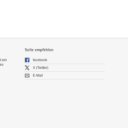
Seite empfehlen
t ein
facebook
es
X (Twitter)
E-Mail