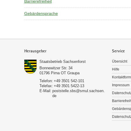
Barrierefreiheit
Gebärdensprache
Service
Herausgeber
Service
Staatsbetrieb Sachsenforst
Übersicht
Bonnewitzer Str. 34
Hilfe
01796
Pirna OT Graupa
Kontaktform
Telefon:
+49 3501 542-101
Impressum
Telefax:
+49 3501 5422-13
E-Mail:
poststelle.sbs@smul.sachsen.
Datenschut
de
Barrierefrei
Gebärdens
Datenschutz