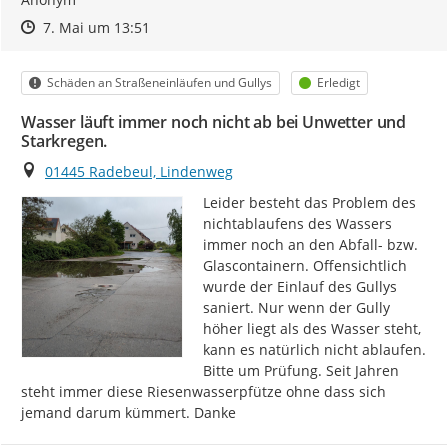
Zeitpunkt des Erstellens
Zeitpunkt des Erstellens
Zur Äußerung
7. Mai um 13:51
Kategorie
Status
Schäden an Straßeneinläufen und Gullys
Erledigt
Wasser läuft immer noch nicht ab bei Unwetter und
Starkregen.
Ort
01445 Radebeul, Lindenweg
Leider besteht das Problem des 
nichtablaufens des Wassers 
immer noch an den Abfall- bzw. 
Glascontainern. Offensichtlich 
wurde der Einlauf des Gullys 
saniert. Nur wenn der Gully 
höher liegt als des Wasser steht, 
kann es natürlich nicht ablaufen. 
Bitte um Prüfung. Seit Jahren 
steht immer diese Riesenwasserpfütze ohne dass sich 
jemand darum kümmert. Danke