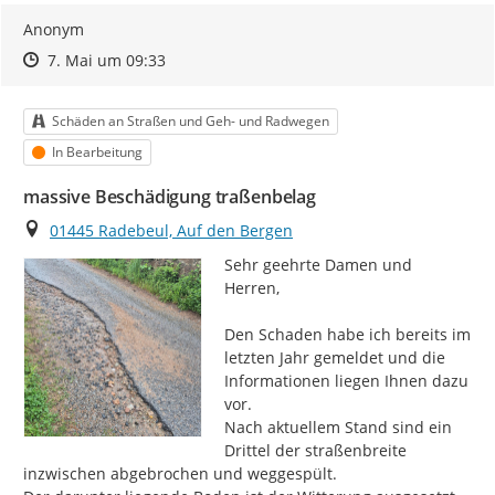
Anonym
Zeitpunkt des Erstellens
Zeitpunkt des Erstellens
Zur Äußerung
7. Mai um 09:33
Kategorie
Schäden an Straßen und Geh- und Radwegen
Status
In Bearbeitung
massive Beschädigung traßenbelag
Ort
01445 Radebeul, Auf den Bergen
Sehr geehrte Damen und 
Herren,

Den Schaden habe ich bereits im 
letzten Jahr gemeldet und die 
Informationen liegen Ihnen dazu 
vor.

Nach aktuellem Stand sind ein 
Drittel der straßenbreite 
inzwischen abgebrochen und weggespült.
