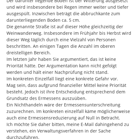
Der darunter liegende Boden ist der Witterung ausgesetzt 
und wird insbesondere bei Regen immer weiter und tiefer 
ausgespült. Inzwischen beträgt die abbruchkante zum 
darunterliegenden Boden ca. 5 cm.

Die genannte Straße ist auf dieser Höhe gleichzeitig der 
Weinwanderweg. Insbesondere im Frühjahr bis Herbst wird 
dieser Weg täglich durch eine Vielzahl von Personen 
beschritten. An einigen Tagen die Anzahl im oberen 
dreistelligen Bereich.

Im letzten Jahr haben Sie argumentiert, das ist keine 
Priorität hätte. Der Argumentation kann nicht gefolgt 
werden und hält einer Nachprüfung nicht stand.

Im konkreten Einzelfall liegt eine konkrete Gefahr vor.

Mag sein, dass aufgrund finanzieller Mittel keine Priorität 
besteht. Jedoch ist ihre Entscheidung entsprechend dem 
Grundsatz des Ermessens auszuüben.

Ein Nichthandeln wäre der Ermessensunterschreitung 
zuzurechnen. Im konkreten einzelfall käme möglicherweise 
auch eine Ermessensreduzierung auf Null in Betracht.

Ich möchte Sie daher bitten, meine E-Mail dahingehend zu 
verstehen, ein Verwaltungsverfahren in der Sache 
durchzuführen.
