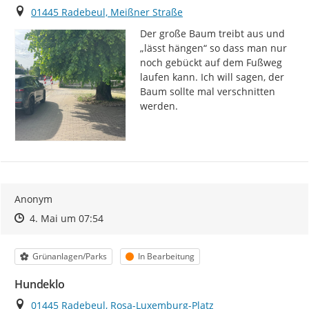
Ort
01445 Radebeul, Meißner Straße
Der große Baum treibt aus und 
„lässt hängen“ so dass man nur 
noch gebückt auf dem Fußweg 
laufen kann. Ich will sagen, der 
Baum sollte mal verschnitten 
werden.
Anonym
Zeitpunkt des Erstellens
Zeitpunkt des Erstellens
Zur Äußerung
4. Mai um 07:54
Kategorie
Status
Grünanlagen/Parks
In Bearbeitung
Hundeklo
Ort
01445 Radebeul, Rosa-Luxemburg-Platz