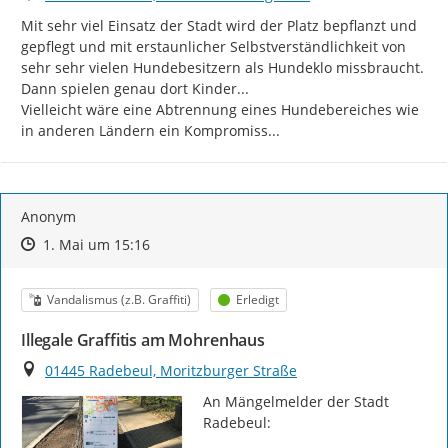
Mit sehr viel Einsatz der Stadt wird der Platz bepflanzt und 
gepflegt und mit erstaunlicher Selbstverständlichkeit von 
sehr sehr vielen Hundebesitzern als Hundeklo missbraucht. 
Dann spielen genau dort Kinder...

Vielleicht wäre eine Abtrennung eines Hundebereiches wie 
in anderen Ländern ein Kompromiss...
Anonym
Zeitpunkt des Erstellens
Zeitpunkt des Erstellens
Zur Äußerung
1. Mai um 15:16
Kategorie
Status
Vandalismus (z.B. Graffiti)
Erledigt
Illegale Graffitis am Mohrenhaus
Ort
01445 Radebeul, Moritzburger Straße
An Mängelmelder der Stadt 
Radebeul:
