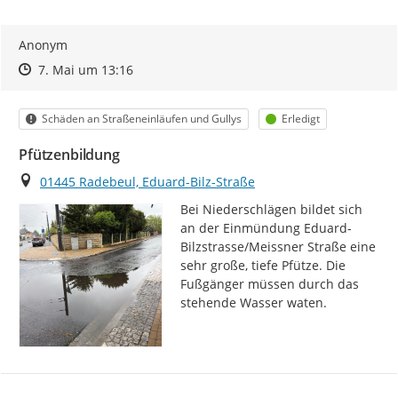
Anonym
Zeitpunkt des Erstellens
Zeitpunkt des Erstellens
Zur Äußerung
7. Mai um 13:16
Kategorie
Status
Schäden an Straßeneinläufen und Gullys
Erledigt
Pfützenbildung
Ort
01445 Radebeul, Eduard-Bilz-Straße
Bei Niederschlägen bildet sich 
an der Einmündung Eduard-
Bilzstrasse/Meissner Straße eine 
sehr große, tiefe Pfütze. Die 
Fußgänger müssen durch das 
stehende Wasser waten.