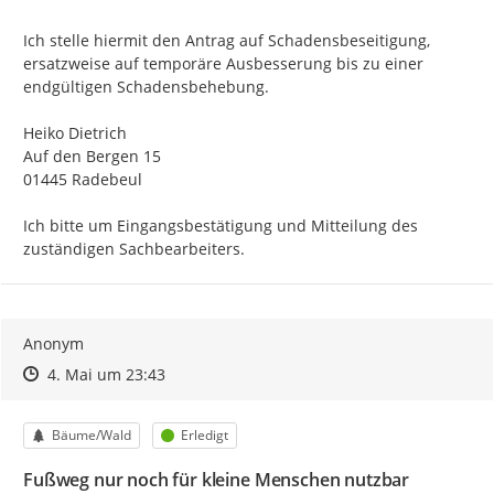
Ich stelle hiermit den Antrag auf Schadensbeseitigung, 
ersatzweise auf temporäre Ausbesserung bis zu einer 
endgültigen Schadensbehebung.

Heiko Dietrich

Auf den Bergen 15

01445 Radebeul

Ich bitte um Eingangsbestätigung und Mitteilung des 
zuständigen Sachbearbeiters.
Anonym
Zeitpunkt des Erstellens
Zeitpunkt des Erstellens
Zur Äußerung
4. Mai um 23:43
Kategorie
Status
Bäume/Wald
Erledigt
Fußweg nur noch für kleine Menschen nutzbar