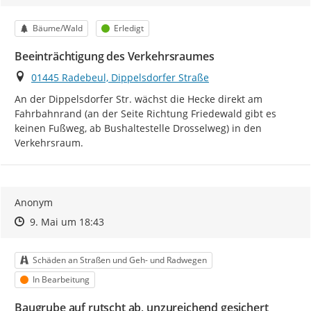
Kategorie
Status
Bäume/Wald
Erledigt
Beeinträchtigung des Verkehrsraumes
Ort
01445 Radebeul, Dippelsdorfer Straße
An der Dippelsdorfer Str. wächst die Hecke direkt am 
Fahrbahnrand (an der Seite Richtung Friedewald gibt es 
keinen Fußweg, ab Bushaltestelle Drosselweg) in den 
Verkehrsraum.
Anonym
Zeitpunkt des Erstellens
Zeitpunkt des Erstellens
Zur Äußerung
9. Mai um 18:43
Kategorie
Schäden an Straßen und Geh- und Radwegen
Status
In Bearbeitung
Baugrube auf rutscht ab, unzureichend gesichert