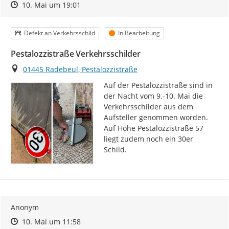
Zeitpunkt des Erstellens
Zeitpunkt des Erstellens
Zur Äußerung
10. Mai um 19:01
Kategorie
Status
Defekt an Verkehrsschild
In Bearbeitung
Pestalozzistraße Verkehrsschilder
Ort
01445 Radebeul, Pestalozzistraße
Auf der Pestalozzistraße sind in 
der Nacht vom 9.-10. Mai die 
Verkehrsschilder aus dem 
Aufsteller genommen worden.

Auf Höhe Pestalozzistraße 57 
liegt zudem noch ein 30er 
Schild.
Anonym
Zeitpunkt des Erstellens
Zeitpunkt des Erstellens
Zur Äußerung
10. Mai um 11:58