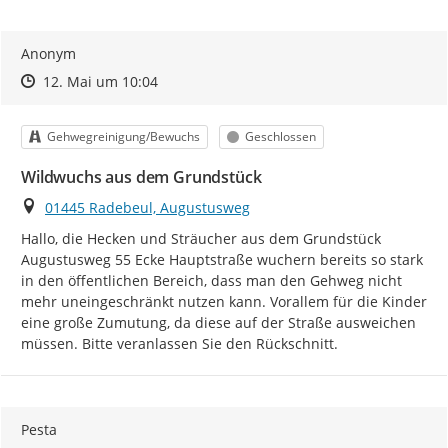
Anonym
Zeitpunkt des Erstellens
Zeitpunkt des Erstellens
Zur Äußerung
12. Mai um 10:04
Kategorie
Status
Gehwegreinigung/Bewuchs
Geschlossen
Wildwuchs aus dem Grundstück
Ort
01445 Radebeul, Augustusweg
Hallo, die Hecken und Sträucher aus dem Grundstück 
Augustusweg 55 Ecke Hauptstraße wuchern bereits so stark 
in den öffentlichen Bereich, dass man den Gehweg nicht 
mehr uneingeschränkt nutzen kann. Vorallem für die Kinder 
eine große Zumutung, da diese auf der Straße ausweichen 
müssen. Bitte veranlassen Sie den Rückschnitt.
Pesta