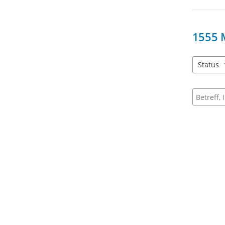
1555
Status
3 Einträg
Suche na