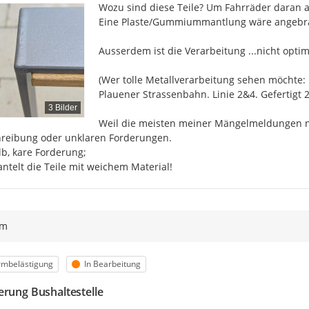
Wozu sind diese Teile? Um Fahrräder daran a
Eine Plaste/Gummiummantlung wäre angebra
Ausserdem ist die Verarbeitung ...nicht optima
(Wer tolle Metallverarbeitung sehen möchte:
Plauener Strassenbahn. Linie 2&4. Gefertigt 
3 Bilder
Weil die meisten meiner Mängelmeldungen ni
eibung oder unklaren Forderungen.

b, kare Forderung;

telt die Teile mit weichem Material!
ym
egorie
Status
rmbelästigung
In Bearbeitung
erung Bushaltestelle