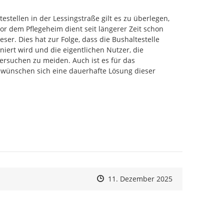
tellen in der Lessingstraße gilt es zu überlegen, 
or dem Pflegeheim dient seit längerer Zeit schon 
er. Dies hat zur Folge, dass die Bushaltestelle 
rt wird und die eigentlichen Nutzer, die 
ersuchen zu meiden. Auch ist es für das 
wünschen sich eine dauerhafte Lösung dieser 
Zeitpunkt des Erstellens
Zeitpunkt des Erstellens
Zur Äußerung
11. Dezember 2025