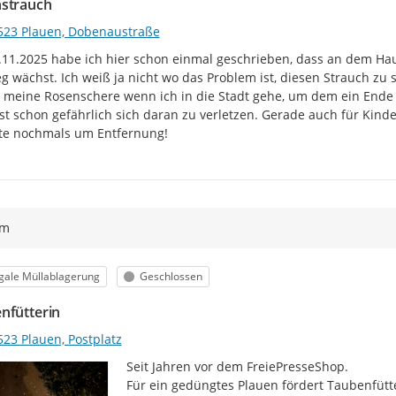
strauch
523 Plauen, Dobenaustraße
11.2025 habe ich hier schon einmal geschrieben, dass an dem Hau
 wächst. Ich weiß ja nicht wo das Problem ist, diesen Strauch zu s
meine Rosenschere wenn ich in die Stadt gehe, um dem ein Ende zu
 ist schon gefährlich sich daran zu verletzen. Gerade auch für Kinde
tte nochmals um Entfernung!

ym
egorie
Status
egale Müllablagerung
Geschlossen
nfütterin
523 Plauen, Postplatz
Seit Jahren vor dem FreiePresseShop.

Für ein gedüngtes Plauen fördert Taubenfütte