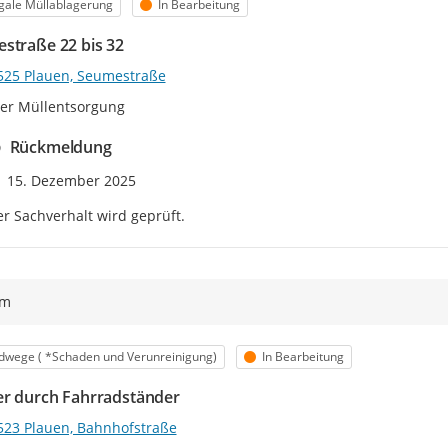
egorie
Status
egale Müllablagerung
In Bearbeitung
straße 22 bis 32
525 Plauen, Seumestraße
ller Müllentsorgung
Rückmeldung
Zeitpunkt des Erstellens
15. Dezember 2025
r Sachverhalt wird geprüft.
ym
egorie
Status
dwege ( *Schaden und Verunreinigung)
In Bearbeitung
er durch Fahrradständer
523 Plauen, Bahnhofstraße