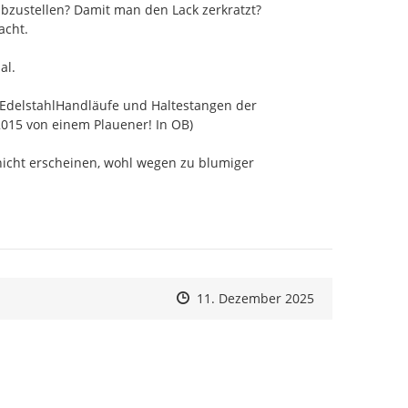
bzustellen? Damit man den Lack zerkratzt?

cht.

l.

 EdelstahlHandläufe und Haltestangen der 
2015 von einem Plauener! In OB)

cht erscheinen, wohl wegen zu blumiger 
Zeitpunkt des Erstellens
Zeitpunkt des Erstellens
Zur Äußerung
11. Dezember 2025