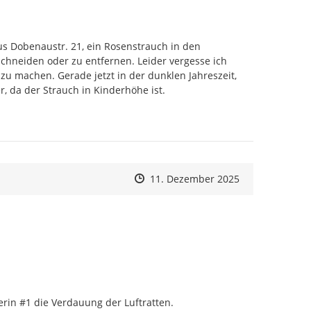
s Dobenaustr. 21, ein Rosenstrauch in den 
chneiden oder zu entfernen. Leider vergesse ich 
 machen. Gerade jetzt in der dunklen Jahreszeit, 
r, da der Strauch in Kinderhöhe ist.

Zeitpunkt des Erstellens
Zeitpunkt des Erstellens
Zur Äußerung
11. Dezember 2025
rin #1 die Verdauung der Luftratten.
