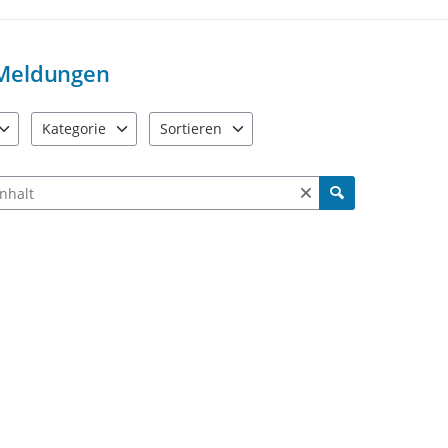
Meldungen
Kategorie
Sortieren
e verfügbar. Benutzen Sie "Pfeiltaste oben" und "Pfeiltaste unten"
22 Einträge verfügbar. Benutzen Sie "Pfeiltaste oben" und "Pf
2 Einträge verfügbar. Benutzen Sie "Pfeiltas
ch Meldungen und Kommentaren