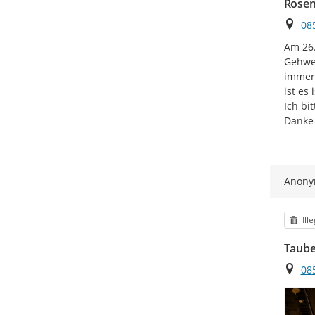
Rosen
Ort
08
Am 26.
Gehweg
immer 
ist es
Ich bi
Danke
Anon
Kat
Ill
Taube
Ort
08