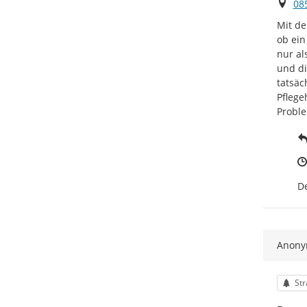
Ort
08
Mit de
ob ein
nur al
und di
tatsäc
Pflege
Proble
De
Anon
Kat
Str