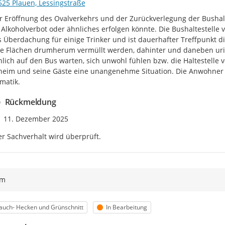
525 Plauen, Lessingstraße
r Eröffnung des Ovalverkehrs und der Zurückverlegung der Bushaltes
 Alkoholverbot oder ähnliches erfolgen könnte. Die Bushaltestelle v
s Überdachung für einige Trinker und ist dauerhafter Treffpunkt dies
e Flächen drumherum vermüllt werden, dahinter und daneben urinie
hlich auf den Bus warten, sich unwohl fühlen bzw. die Haltestelle v
heim und seine Gäste eine unangenehme Situation. Die Anwohner 
matik.
Rückmeldung
Zeitpunkt des Erstellens
11. Dezember 2025
r Sachverhalt wird überprüft.
ym
egorie
Status
auch- Hecken und Grünschnitt
In Bearbeitung