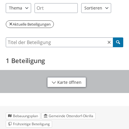
2 Einträge verfügbar. Benutzen Sie "Pfeiltaste oben" und "Pfeil
1 Einträge verfügbar. Benutzen Sie "P
Ort
Thema
Sortieren
1 Einträge verfügbar. Benutzen Sie "Pfeiltaste oben" und "Pfeil
2 Einträge verfügbar. Be
Aktuelle Beteiligungen
Suche nach Beteiligung
1
Beteiligung
Karte öffnen
Bebauungsplan
Gemeinde Ottendorf-Okrilla
Frühzeitige Beteiligung