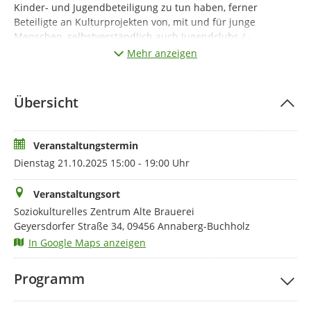
Kinder- und Jugendbeteiligung zu tun haben, ferner
Beteiligte an Kulturprojekten von, mit und für junge
Menschen, selbstverständlich auch Jugendclubs / -
organisationen und generell alle kulturell interessierten
Mehr anzeigen
Jugendlichen.
Hintergrund:
Derzeit entsteht ein Regionales
Übersicht
Entwicklungskonzept für die Kulturhauptstadtregion. Mit
der Erstellung beauftragt ist die Dienstleistungsfirma
+
neu
land
GmbH & Co. KG mit ihrem Freiberger
Regionalbüro.
Veranstaltungstermin
Dienstag 21.10.2025 15:00 - 19:00 Uhr
Unser Anliegen:
In großer Runde werden mit möglichst
vielen regionalen Akteurinnen und Akteuren, gleich ob
Veranstaltungsort
bereits im Rahmen der Kulturhauptregion aktiv geworden
oder nicht, die thematischen Eckpfeiler des
Soziokulturelles Zentrum Alte Brauerei
Strategiekonzepts bearbeitet, Ziele formuliert und
Geyersdorfer Straße 34, 09456 Annaberg-Buchholz
Maßnahmen vorgeschlagen.
In Google Maps anzeigen
Unsere Herangehensweise:
Die Expertenforen
„MachtKultur!“ sind als Fachveranstaltungen mit
Programm
Expertinnen und Experten aus der Region unter Beizug von
externem Sachverstand und Best Practice angelegt. Unter “