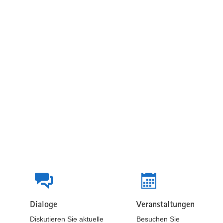
Beteiligungsformate
Dialoge
Veranstaltungen
Beteiligungen
Beteiligungen
Diskutieren Sie aktuelle
Besuchen Sie