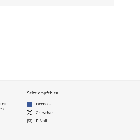
Seite empfehlen
t ein
facebook
es
X (Twitter)
E-Mail