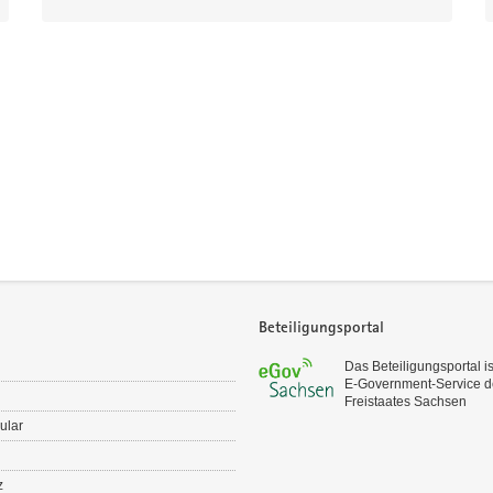
Beteiligungsportal
Das Beteiligungsportal is
E‑Government-Service d
Freistaates Sachsen
ular
z