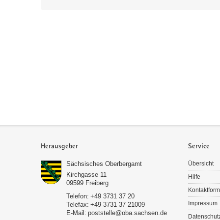
Service
Herausgeber
Service
Sächsisches Oberbergamt
Übersicht
Kirchgasse 11
Hilfe
09599
Freiberg
Kontaktform
Telefon:
+49 3731 37 20
Impressum
Telefax:
+49 3731 37 21009
E-Mail:
poststelle@oba.sachsen.de
Datenschut