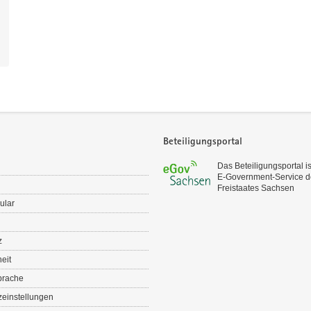
Beteiligungsportal
Das Beteiligungsportal is
E‑Government-Service d
Freistaates Sachsen
ular
z
heit
prache
einstellungen