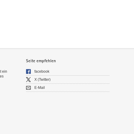
Seite empfehlen
t ein
facebook
es
X (Twitter)
E-Mail