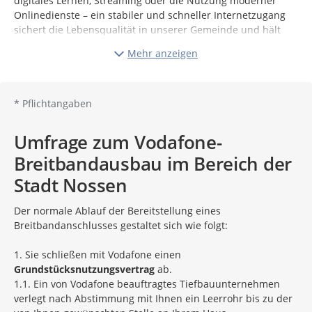
digitales Lernen, Streaming oder die Nutzung moderner
Onlinedienste – ein stabiler und schneller Internetzugang
sichert die Lebensqualität in unserer Gemeinde und hält
unsere Region als Wirtschaftsstandort attraktiv.
Mehr anzeigen
Der Ausbau des Glasfasernetzes läuft, doch um das Projekt
zügig voranzutreiben und erfolgreich abzuschließen,
benötigen wir ein genaues Bild vom aktuellen
*
Pflichtangaben
Umsetzungsstand vor Ort. Nur so können wir gemeinsam
mit unserem Kooperationspartner Vodafone das weitere
Umfrage zum Vodafone-
Vorgehen gezielt besprechen und konkrete Probleme lösen.
Breitbandausbau im Bereich der
Obwohl es sich bei Ihren Verträgen mit Vodafone um
Stadt Nossen
Einzelverträge handelt, die Sie mit Vodafone abgeschlossen
haben, möchten wir Sie natürlich unterstützen und im
Der normale Ablauf der Bereitstellung eines
Dialog mit Vodafone zeitnah zufriedenstellende Lösungen
Breitbandanschlusses gestaltet sich wie folgt:
finden.
Wer wurde noch nicht angeschlossen? Wo sind noch
1. Sie schließen mit Vodafone einen
Bautätigkeiten notwendig? Wo gibt es Probleme mit dem
Grundstücksnutzungsvertrag
ab.
Anschlusstermin?
1.1. Ein von Vodafone beauftragtes Tiefbauunternehmen
verlegt nach Abstimmung mit Ihnen ein Leerrohr bis zu der
Hierbei sind wir auf Ihre Mithilfe angewiesen!