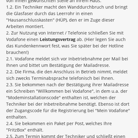
von Ihnen gewünschten Stelle an Ihrem Haus.
Wir bitten Sie herzlich, sich ein paar Minuten Zeit zu
1.2. Ein Techniker macht den Wanddurchbruch und bringt
nehmen und an unserer Breitband-Bürgerbefragung
die Glasfaser durch das Leerrohr in einen
teilzunehmen. Mit Ihren Antworten helfen Sie uns zu
"Hausanschlusskasten" (HÜP), den er im Zuge dieser
belegen, wo der Handlungsbedarf am größten ist.
Arbeiten montiert.
2. Zur Nutzung von Internet / Telefonie schließen Sie mit
So können Sie teilnehmen:
Vodafone einen
Leistungsvertrag
ab. (Hier legen Sie auch
Online (bevorzugt)
das Kundenkennwort fest, was Sie später bei der Hotline
In Papierform:
Unter "Informationen" können Sie den
brauchen!)
Fragebogen als PDF downloaden, ausdrucken und
2.1. Vodafone meldet sich vor Inbetriebnahme per Mail bei
manuell ausfüllen. Werfen Sie ihn bitte bis zum
Ihnen und bittet um Bestätigung der Mailadresse.
30.06.2026
in den Briefkasten des Rathauses.
2.2. Die Firma, die den Anschluss in Betrieb nimmt, meldet
sich zwecks Terminabsprache telefonisch bei Ihnen.
Die Teilnahme ist selbstverständlich freiwillig. Die Daten
2.3. Sie bekommen nach der Bestätigung ihrer Mailadresse
werden ausschließlich im Zusammenhang mit dem
ein Schreiben "Willkommen bei Vodafone", in dem u.a. der
Bereitbandausbau verwendet.
"Modeminstallationscode" enthalten ist, welchen der
Lassen Sie uns gemeinsam das Projekt Breitbandausbau
Techniker bei der Inbetreibnahme benötigt. Ebenso ist dort
voranbringen und hoffentlich zeitnah abschließen! Vielen
der Zugangscode für die Registrierung bei "Mein Vodafone"
Dank für Ihre Unterstützung.
enthalten.
2.4. Sie bekommen ein Paket per Post, welches Ihre
Mit freundlichen Grüßen
"FritzBox" enthält.
Christian Bartusch
2.5. Zum Termin kommt der Techniker und schließt einen