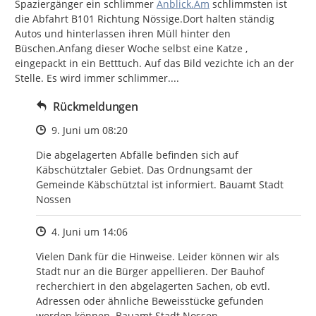
http://
Spaziergänger ein schlimmer 
Anblick.Am
 schlimmsten ist 
die Abfahrt B101 Richtung Nössige.Dort halten ständig 
Autos und hinterlassen ihren Müll hinter den 
Büschen.Anfang dieser Woche selbst eine Katze , 
eingepackt in ein Betttuch. Auf das Bild vezichte ich an der 
Stelle. Es wird immer schlimmer....
Rückmeldungen
Zeitpunkt des Erstellens
9. Juni um 08:20
Die abgelagerten Abfälle befinden sich auf 
Käbschütztaler Gebiet. Das Ordnungsamt der 
Gemeinde Käbschütztal ist informiert. Bauamt Stadt 
Nossen
Zeitpunkt des Erstellens
4. Juni um 14:06
Vielen Dank für die Hinweise. Leider können wir als 
Stadt nur an die Bürger appellieren. Der Bauhof 
recherchiert in den abgelagerten Sachen, ob evtl. 
Adressen oder ähnliche Beweisstücke gefunden 
werden können. Bauamt Stadt Nossen