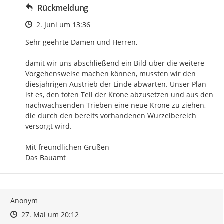
Rückmeldung
Zeitpunkt des Erstellens
2. Juni um 13:36
Sehr geehrte Damen und Herren,

damit wir uns abschließend ein Bild über die weitere 
Vorgehensweise machen können, mussten wir den 
diesjährigen Austrieb der Linde abwarten. Unser Plan 
ist es, den toten Teil der Krone abzusetzen und aus den 
nachwachsenden Trieben eine neue Krone zu ziehen, 
die durch den bereits vorhandenen Wurzelbereich 
versorgt wird.

Mit freundlichen Grüßen

Das Bauamt
Anonym
Zeitpunkt des Erstellens
Zeitpunkt des Erstellens
Zur Äußerung
27. Mai um 20:12