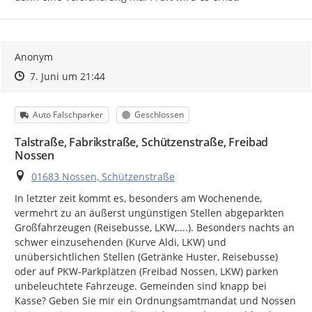
Anonym
Zeitpunkt des Erstellens
Zeitpunkt des Erstellens
Zur Äußerung
7. Juni um 21:44
Kategorie
Status
Auto Falschparker
Geschlossen
Talstraße, Fabrikstraße, Schützenstraße, Freibad
Nossen
Ort
01683 Nossen, Schützenstraße
In letzter zeit kommt es, besonders am Wochenende, 
vermehrt zu an äußerst ungünstigen Stellen abgeparkten 
Großfahrzeugen (Reisebusse, LKW,....). Besonders nachts an 
schwer einzusehenden (Kurve Aldi, LKW) und 
unübersichtlichen Stellen (Getränke Huster, Reisebusse) 
oder auf PKW-Parkplätzen (Freibad Nossen, LKW) parken 
unbeleuchtete Fahrzeuge. Gemeinden sind knapp bei 
Kasse? Geben Sie mir ein Ordnungsamtmandat und Nossen 