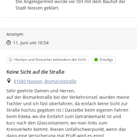
Die Angelegenheit wurde vor Ort mit dem Bauhof der 
Stadt Nossen geklärt.
Anonym
Zeitpunkt des Erstellens
Zeitpunkt des Erstellens
Zur Äußerung
11. Juni um 10:54
Kategorie
Status
Hecken und Sträucher behindern die Sicht
Erledigt
Keine Sicht auf die Straße
Ort
01683 Nossen, Bismarckstraße
Sehr geehrte Damen und Herren,

auf der Bismarkstraße bei der Verkehrsinsel, wurden meine 
Tochter und ich fast überfahren, da einfach keine Sicht zur 
Straße hochzu gegeben ist.! Dasselbe beim eigenen Fahren 
beim Edeka, wo die Einfahrt zum Getränkemarkt ist und 
kurz nach den Glascontainern, wo man links zum 
Kreisverkehr kommt. Riesen Unfallschwerpunkt, wenn das 
dann eine Versicherung mal Prüft wird es ernst.