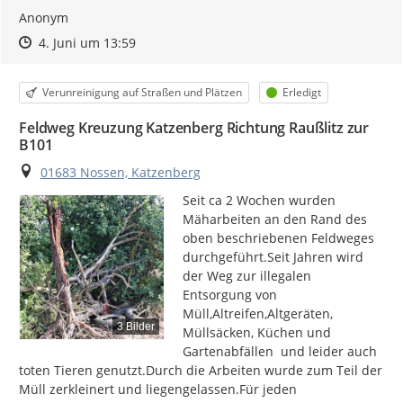
Anonym
Zeitpunkt des Erstellens
Zeitpunkt des Erstellens
Zur Äußerung
4. Juni um 13:59
Kategorie
Status
Verunreinigung auf Straßen und Plätzen
Erledigt
Feldweg Kreuzung Katzenberg Richtung Raußlitz zur
B101
Ort
01683 Nossen, Katzenberg
Seit ca 2 Wochen wurden 
Mäharbeiten an den Rand des 
oben beschriebenen Feldweges 
durchgeführt.Seit Jahren wird 
der Weg zur illegalen 
Entsorgung von 
Müll,Altreifen,Altgeräten, 
3 Bilder
Müllsäcken, Küchen und 
Gartenabfällen  und leider auch 
toten Tieren genutzt.Durch die Arbeiten wurde zum Teil der 
Müll zerkleinert und liegengelassen.Für jeden 