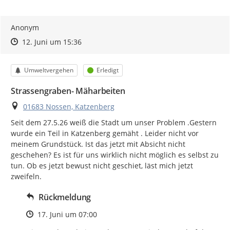
Anonym
Zeitpunkt des Erstellens
Zeitpunkt des Erstellens
Zur Äußerung
12. Juni um 15:36
Kategorie
Status
Umweltvergehen
Erledigt
Strassengraben- Mäharbeiten
Ort
01683 Nossen, Katzenberg
Seit dem 27.5.26 weiß die Stadt um unser Problem .Gestern 
wurde ein Teil in Katzenberg gemäht . Leider nicht vor 
meinem Grundstück. Ist das jetzt mit Absicht nicht 
geschehen? Es ist für uns wirklich nicht möglich es selbst zu 
tun. Ob es jetzt bewust nicht geschiet, läst mich jetzt 
zweifeln.
Rückmeldung
Zeitpunkt des Erstellens
17. Juni um 07:00