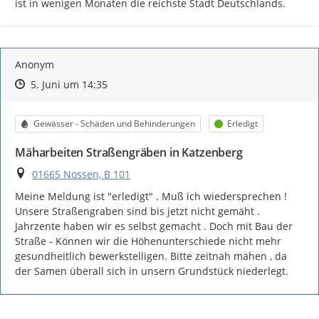
ist in wenigen Monaten die reichste Stadt Deutschlands.
Anonym
Zeitpunkt des Erstellens
Zeitpunkt des Erstellens
Zur Äußerung
5. Juni um 14:35
Kategorie
Status
Gewässer - Schäden und Behinderungen
Erledigt
Mäharbeiten Straßengräben in Katzenberg
Ort
01665 Nossen, B 101
Meine Meldung ist "erledigt" . Muß ich wiedersprechen ! 
Unsere Straßengraben sind bis jetzt nicht gemäht . 
Jahrzente haben wir es selbst gemacht . Doch mit Bau der 
Straße - Können wir die Höhenunterschiede nicht mehr 
gesundheitlich bewerkstelligen. Bitte zeitnah mähen , da 
der Samen überall sich in unsern Grundstück niederlegt.