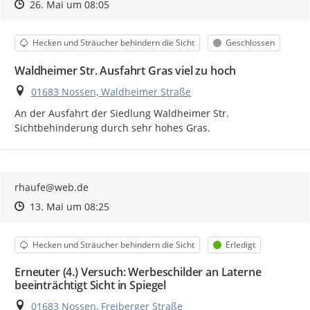
Zeitpunkt des Erstellens
Zeitpunkt des Erstellens
Zur Äußerung
26. Mai um 08:05
Kategorie
Status
Hecken und Sträucher behindern die Sicht
Geschlossen
Waldheimer Str. Ausfahrt Gras viel zu hoch
Ort
01683 Nossen, Waldheimer Straße
An der Ausfahrt der Siedlung Waldheimer Str. 
Sichtbehinderung durch sehr hohes Gras.
rhaufe@web.de
Zeitpunkt des Erstellens
Zeitpunkt des Erstellens
Zur Äußerung
13. Mai um 08:25
Kategorie
Status
Hecken und Sträucher behindern die Sicht
Erledigt
Erneuter (4.) Versuch: Werbeschilder an Laterne
beeinträchtigt Sicht in Spiegel
Ort
01683 Nossen, Freiberger Straße