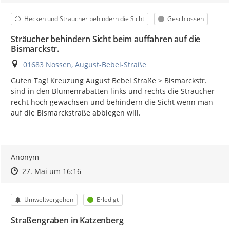
Kategorie
Status
Hecken und Sträucher behindern die Sicht
Geschlossen
Sträucher behindern Sicht beim auffahren auf die
Bismarckstr.
Ort
01683 Nossen, August-Bebel-Straße
Guten Tag! Kreuzung August Bebel Straße > Bismarckstr.  
sind in den Blumenrabatten links und rechts die Sträucher 
recht hoch gewachsen und behindern die Sicht wenn man 
auf die Bismarckstraße abbiegen will.
Anonym
Zeitpunkt des Erstellens
Zeitpunkt des Erstellens
Zur Äußerung
27. Mai um 16:16
Kategorie
Status
Umweltvergehen
Erledigt
Straßengraben in Katzenberg