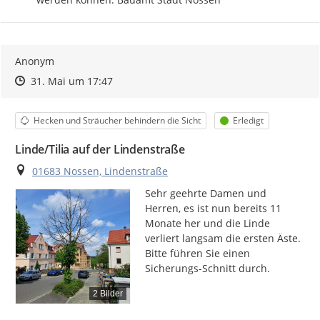
Anonym
Zeitpunkt des Erstellens
Zeitpunkt des Erstellens
Zur Äußerung
31. Mai um 17:47
Kategorie
Status
Hecken und Sträucher behindern die Sicht
Erledigt
Linde/Tilia auf der Lindenstraße
Ort
01683 Nossen, Lindenstraße
Sehr geehrte Damen und 
Herren, es ist nun bereits 11 
Monate her und die Linde 
verliert langsam die ersten Äste. 
Bitte führen Sie einen 
Sicherungs-Schnitt durch.
2 Bilder