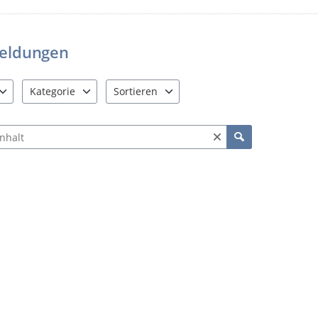
lassen.
Es wäre sehr schade, wenn diese M
eingestellt werden müsste, weil z
eldungen
substanzlos und nicht relevant wa
Mängel zu bearbeiten.
Kategorie
Sortieren
Ihre Stadtverwaltung Nossen
e verfügbar. Benutzen Sie "Pfeiltaste oben" und "Pfeiltaste unten"
16 Einträge verfügbar. Benutzen Sie "Pfeiltaste oben" und "Pf
2 Einträge verfügbar. Benutzen Sie "Pfeiltas
ch Meldungen und Kommentaren