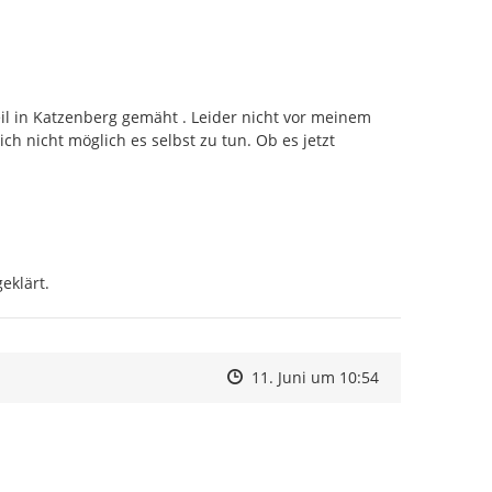
l in Katzenberg gemäht . Leider nicht vor meinem 
ch nicht möglich es selbst zu tun. Ob es jetzt 
eklärt.
Zeitpunkt des Erstellens
Zeitpunkt des Erstellens
Zur Äußerung
11. Juni um 10:54