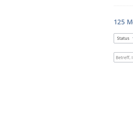
125
M
Status
4 Einträg
Suche na