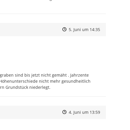
Zeitpunkt des Erstellens
Zeitpunkt des Erstellens
Zur Äußerung
5. Juni um 14:35
aben sind bis jetzt nicht gemäht . Jahrzente 
 Höhenunterschiede nicht mehr gesundheitlich 
ern Grundstück niederlegt.
Zeitpunkt des Erstellens
Zeitpunkt des Erstellens
Zur Äußerung
4. Juni um 13:59