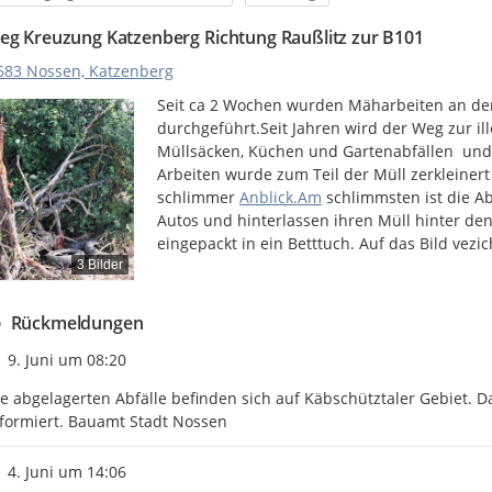
eg Kreuzung Katzenberg Richtung Raußlitz zur B101
683 Nossen, Katzenberg
Seit ca 2 Wochen wurden Mäharbeiten an de
durchgeführt.Seit Jahren wird der Weg zur ill
Müllsäcken, Küchen und Gartenabfällen  und l
Arbeiten wurde zum Teil der Müll zerkleinert
http://
schlimmer 
Anblick.Am
 schlimmsten ist die A
Autos und hinterlassen ihren Müll hinter den
eingepackt in ein Betttuch. Auf das Bild vezic
3 Bilder
Rückmeldungen
Zeitpunkt des Erstellens
9. Juni um 08:20
e abgelagerten Abfälle befinden sich auf Käbschütztaler Gebiet. 
formiert. Bauamt Stadt Nossen
Zeitpunkt des Erstellens
4. Juni um 14:06