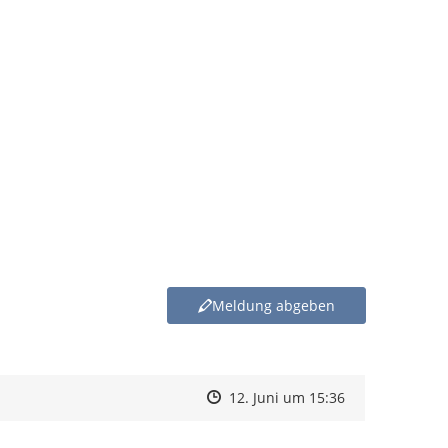
Meldung abgeben
Zeitpunkt des Erstellens
Zeitpunkt des Erstellens
Zur Äußerung
12. Juni um 15:36