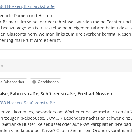
683 Nossen, Bismarckstraße
eehrte Damen und Herren,

r Bismarkstraße bei der Verkehrsinsel, wurden meine Tochter und ic
 hochzu gegeben ist.! Dasselbe beim eigenen Fahren beim Edeka, w
en Glascontainern, wo man links zum Kreisverkehr kommt. Riesen
herung mal Prüft wird es ernst.
ym
egorie
Status
o Falschparker
Geschlossen
raße, Fabrikstraße, Schützenstraße, Freibad Nossen
683 Nossen, Schützenstraße
zter zeit kommt es, besonders am Wochenende, vermehrt zu an äuß
hrzeugen (Reisebusse, LKW,....). Besonders nachts an schwer einz
n (Getränke Huster, Reisebusse) oder auf PKW-Parkplätzen (Freiba
den sind knapp bei Kasse? Geben Sie mir ein Ordnungsamtmandat