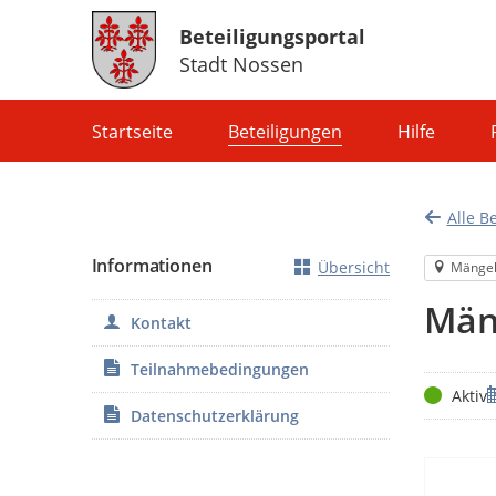
Beteiligungsportal
Stadt Nossen
Portalnavigation
Startseite
Beteiligungen
Hilfe
Alle B
Informationen
Übersicht
Mänge
Män
Kontakt
Teilnahmebedingungen
Status
Z
Aktiv
Datenschutzerklärung