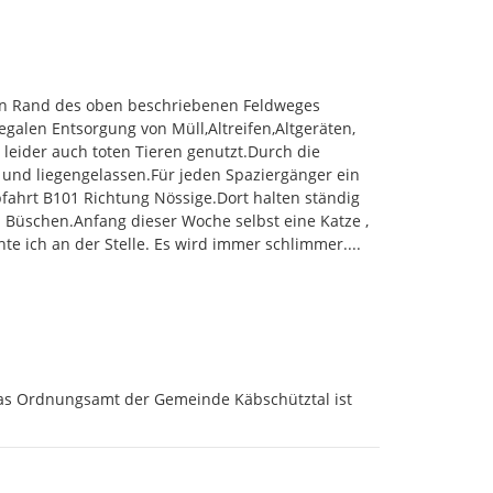
n Rand des oben beschriebenen Feldweges 
egalen Entsorgung von Müll,Altreifen,Altgeräten, 
eider auch toten Tieren genutzt.Durch die 
 und liegengelassen.Für jeden Spaziergänger ein 
bfahrt B101 Richtung Nössige.Dort halten ständig 
 Büschen.Anfang dieser Woche selbst eine Katze , 
hte ich an der Stelle. Es wird immer schlimmer....
Das Ordnungsamt der Gemeinde Käbschütztal ist 