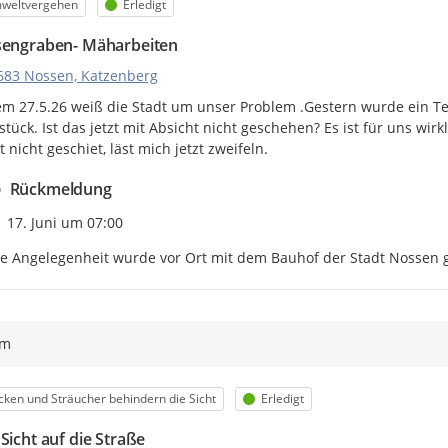
egorie
Status
weltvergehen
Erledigt
sengraben- Mäharbeiten
683 Nossen, Katzenberg
em 27.5.26 weiß die Stadt um unser Problem .Gestern wurde ein Tei
tück. Ist das jetzt mit Absicht nicht geschehen? Es ist für uns wirkli
 nicht geschiet, läst mich jetzt zweifeln.
Rückmeldung
Zeitpunkt des Erstellens
17. Juni um 07:00
e Angelegenheit wurde vor Ort mit dem Bauhof der Stadt Nossen g
ym
egorie
Status
ken und Sträucher behindern die Sicht
Erledigt
Sicht auf die Straße