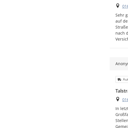
Ort
01
Sehr g
auf de
Straße
nach d
Versic
Anon
Kat
Aut
Talst
Ort
01
In let
Großfa
Stelle
Gemein