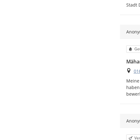
Stadt 
Anon
Kat
Ge
Mähar
Ort
01
Meine 
haben 
bewerk
Anon
Kat
Ver