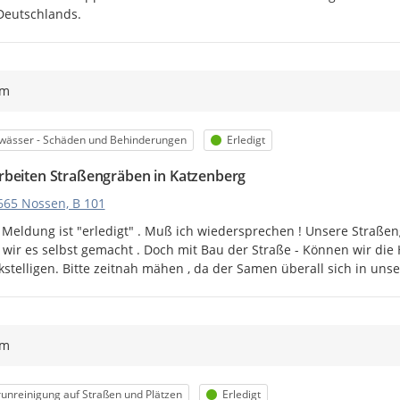
Deutschlands.
ym
egorie
Status
wässer - Schäden und Behinderungen
Erledigt
beiten Straßengräben in Katzenberg
665 Nossen, B 101
Meldung ist "erledigt" . Muß ich wiedersprechen ! Unsere Straßengr
wir es selbst gemacht . Doch mit Bau der Straße - Können wir die
stelligen. Bitte zeitnah mähen , da der Samen überall sich in uns
ym
egorie
Status
unreinigung auf Straßen und Plätzen
Erledigt