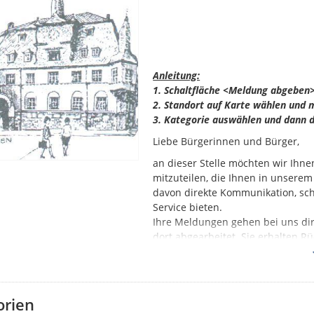
Anleitung:
1. Schaltfläche <Meldung abgeben>
2. Standort auf Karte wählen und m
3. Kategorie auswählen und dann d
Liebe Bürgerinnen und Bürger,
an dieser Stelle möchten wir Ihne
mitzuteilen, die Ihnen in unserem
davon direkte Kommunikation, sch
Service bieten.
Ihre Meldungen gehen bei uns di
dort abgearbeitet. Sie erhalten 
Dieser sehr hohe Qualitätsanspruc
entsprechende Arbeitskapazität v
bitten, uns wirklich nur ernstha
orien
sich die Dinge nicht doch im dire