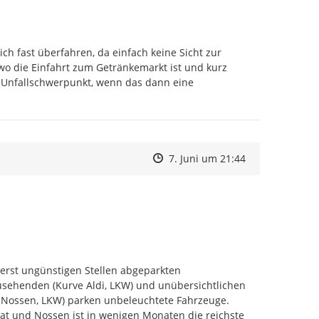
h fast überfahren, da einfach keine Sicht zur 
o die Einfahrt zum Getränkemarkt ist und kurz 
 Unfallschwerpunkt, wenn das dann eine 
Zeitpunkt des Erstellens
Zeitpunkt des Erstellens
Zur Äußerung
7. Juni um 21:44
erst ungünstigen Stellen abgeparkten 
usehenden (Kurve Aldi, LKW) und unübersichtlichen 
d Nossen, LKW) parken unbeleuchtete Fahrzeuge. 
 und Nossen ist in wenigen Monaten die reichste 