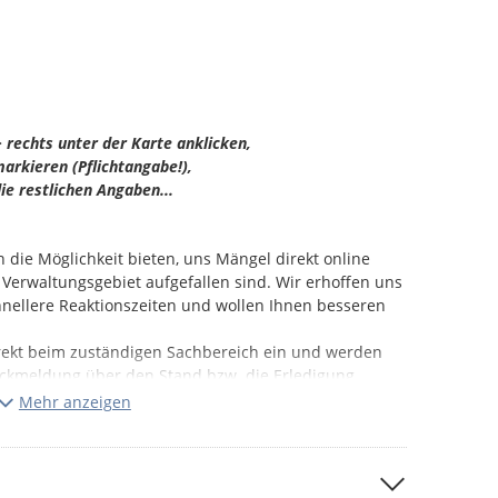
 rechts unter der Karte anklicken,
arkieren (Pflichtangabe!),
ie restlichen Angaben...
n die Möglichkeit bieten, uns Mängel direkt online
 Verwaltungsgebiet aufgefallen sind. Wir erhoffen uns
nellere Reaktionszeiten und wollen Ihnen besseren
rekt beim zuständigen Sachbereich ein und werden
Rückmeldung über den Stand bzw. die Erledigung.
Mehr anzeigen
h setzt natürlich auf unserer Seite die
oraus. Aus diesem Grund möchten wir Sie eindringlich
fte Mängel zu melden und immer vorab zu prüfen, ob
kten Dialog mit den betreffenden Verursachern lösen