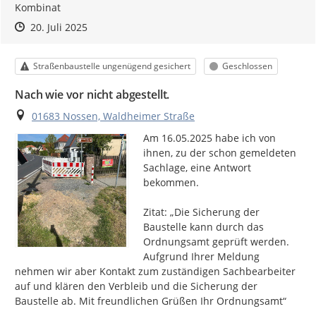
Kombinat
Zeitpunkt des Erstellens
Zeitpunkt des Erstellens
Zur Äußerung
20. Juli 2025
Kategorie
Status
Straßenbaustelle ungenügend gesichert
Geschlossen
Nach wie vor nicht abgestellt.
Ort
01683 Nossen, Waldheimer Straße
Am 16.05.2025 habe ich von 
ihnen, zu der schon gemeldeten 
Sachlage, eine Antwort 
bekommen.

Zitat: „Die Sicherung der 
Baustelle kann durch das 
Ordnungsamt geprüft werden. 
Aufgrund Ihrer Meldung 
nehmen wir aber Kontakt zum zuständigen Sachbearbeiter 
auf und klären den Verbleib und die Sicherung der 
Baustelle ab. Mit freundlichen Grüßen Ihr Ordnungsamt“
