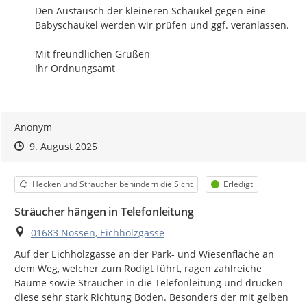
Den Austausch der kleineren Schaukel gegen eine 
Babyschaukel werden wir prüfen und ggf. veranlassen.

Mit freundlichen Grüßen

Ihr Ordnungsamt
Anonym
Zeitpunkt des Erstellens
Zeitpunkt des Erstellens
Zur Äußerung
9. August 2025
Kategorie
Status
Hecken und Sträucher behindern die Sicht
Erledigt
Sträucher hängen in Telefonleitung
Ort
01683 Nossen, Eichholzgasse
Auf der Eichholzgasse an der Park- und Wiesenfläche an 
dem Weg, welcher zum Rodigt führt, ragen zahlreiche 
Bäume sowie Sträucher in die Telefonleitung und drücken 
diese sehr stark Richtung Boden. Besonders der mit gelben 