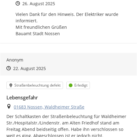
Zeitpunkt des Erstellens
26. August 2025
Vielen Dank für den Hinweis. Der Elektriker wurde 
informiert.

Mit freundlichen Grüßen

Bauamt Stadt Nossen
Anonym
Zeitpunkt des Erstellens
Zeitpunkt des Erstellens
Zur Äußerung
22. August 2025
Kategorie
Status
Straßenbeleuchtung defekt
Erledigt
Lebensgefahr
Ort
01683 Nossen, Waldheimer Straße
Der Schaltkasten der Straßenbeleuchtung für Waldheimer 
Str./Hospitalstr./Lindenstr. am Alten Friedhof stand am 
Freitag Abend beidseitig offen. Habe ihn verschlossen so 
weit es ging. Abgeschlossen ist er jedoch nicht.