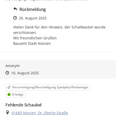
Rückmeldung
Zeitpunkt des Erstellens
26. August 2025
Vielen Dank für den Hinweis. der Schaltkasten wurde 
verschlossen.

Mit freundlichen Grüßen

Bauamt Stadt Nossen
Anonym
Zeitpunkt des Erstellens
Zeitpunkt des Erstellens
Zur Äußerung
10. August 2025
Kategorie
Verunreinigung/Beschädigung Spielplatz/Parkanlage
Status
Erledigt
Fehlende Schaukel
Ort
01683 Nossen, Dr.-Eberle-Straße