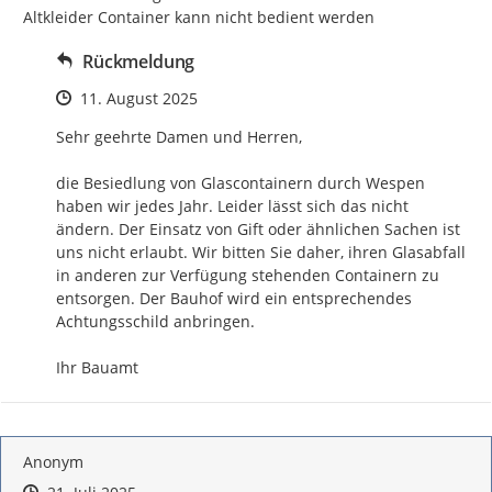
Altkleider Container kann nicht bedient werden
Rückmeldung
Zeitpunkt des Erstellens
11. August 2025
Sehr geehrte Damen und Herren, 

die Besiedlung von Glascontainern durch Wespen 
haben wir jedes Jahr. Leider lässt sich das nicht 
ändern. Der Einsatz von Gift oder ähnlichen Sachen ist 
uns nicht erlaubt. Wir bitten Sie daher, ihren Glasabfall 
in anderen zur Verfügung stehenden Containern zu 
entsorgen. Der Bauhof wird ein entsprechendes 
Achtungsschild anbringen. 

Ihr Bauamt
Anonym
Zeitpunkt des Erstellens
Zeitpunkt des Erstellens
Zur Äußerung