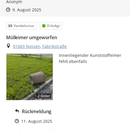
Anonym
Zeitpunkt des Erstellens
Zeitpunkt des Erstellens
Zur Äußerung
9. August 2025
Kategorie
Status
Vandalismus
Erledigt
Mülleimer umgeworfen
Ort
01683 Nossen, Fabrikstraße
Innenliegender Kunststoffeimer 
fehlt ebenfalls
2 Bilder
Rückmeldung
Zeitpunkt des Erstellens
11. August 2025