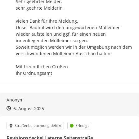
Sehr geehrter Melder,

sehr geehrte Melderin,

vielen Dank für Ihre Meldung.

Unser Bauhof wird den umgeworfenen Mülleimer 
wieder aufstellen und ggf. für einen neuen 
innenliegenden Mülleimer sorgen.

Soweit möglich werden wir in der Umgebung nach dem 
verschwundenen Mülleimer Ausschau halten!

Mit freundlichen Grüßen

Ihr Ordnungsamt
Anonym
Zeitpunkt des Erstellens
Zeitpunkt des Erstellens
Zur Äußerung
6. August 2025
Kategorie
Status
Straßenbeleuchtung defekt
Erledigt
Revisionsdeckel Laterne Seitenstraße