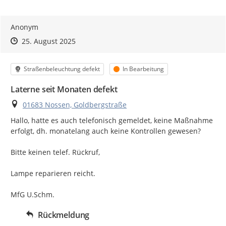
Anonym
Zeitpunkt des Erstellens
Zeitpunkt des Erstellens
Zur Äußerung
25. August 2025
Kategorie
Status
Straßenbeleuchtung defekt
In Bearbeitung
Laterne seit Monaten defekt
Ort
01683 Nossen, Goldbergstraße
Hallo, hatte es auch telefonisch gemeldet, keine Maßnahme 
erfolgt, dh. monatelang auch keine Kontrollen gewesen?

Bitte keinen telef. Rückruf,

Lampe reparieren reicht.

MfG U.Schm.
Rückmeldung