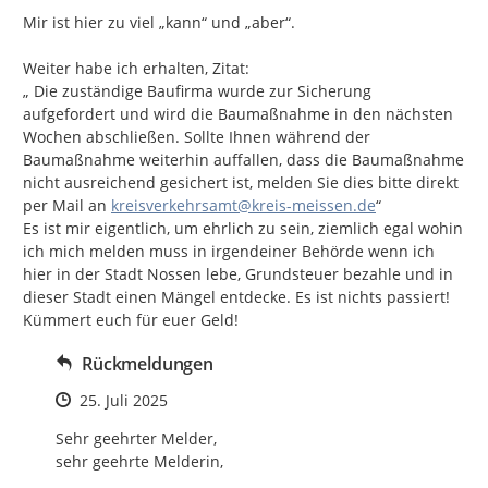
Mir ist hier zu viel „kann“ und „aber“.

Weiter habe ich erhalten, Zitat:

„ Die zuständige Baufirma wurde zur Sicherung 
aufgefordert und wird die Baumaßnahme in den nächsten 
Wochen abschließen. Sollte Ihnen während der 
Baumaßnahme weiterhin auffallen, dass die Baumaßnahme 
nicht ausreichend gesichert ist, melden Sie dies bitte direkt 
per Mail an 
kreisverkehrsamt@kreis-meissen.de
“

Es ist mir eigentlich, um ehrlich zu sein, ziemlich egal wohin 
ich mich melden muss in irgendeiner Behörde wenn ich 
hier in der Stadt Nossen lebe, Grundsteuer bezahle und in 
dieser Stadt einen Mängel entdecke. Es ist nichts passiert! 
Kümmert euch für euer Geld!
Rückmeldungen
Zeitpunkt des Erstellens
25. Juli 2025
Sehr geehrter Melder,

sehr geehrte Melderin,
