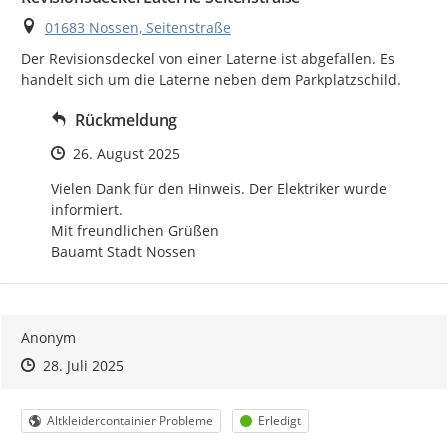
Ort
01683 Nossen, Seitenstraße
Der Revisionsdeckel von einer Laterne ist abgefallen. Es 
handelt sich um die Laterne neben dem Parkplatzschild.
Rückmeldung
Zeitpunkt des Erstellens
26. August 2025
Vielen Dank für den Hinweis. Der Elektriker wurde 
informiert.

Mit freundlichen Grüßen

Bauamt Stadt Nossen
Anonym
Zeitpunkt des Erstellens
Zeitpunkt des Erstellens
Zur Äußerung
28. Juli 2025
Kategorie
Status
Altkleidercontainier Probleme
Erledigt