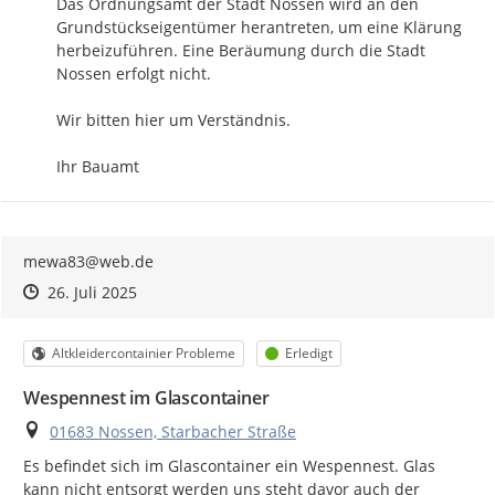
Das Ordnungsamt der Stadt Nossen wird an den 
Grundstückseigentümer herantreten, um eine Klärung 
herbeizuführen. Eine Beräumung durch die Stadt 
Nossen erfolgt nicht.

Wir bitten hier um Verständnis. 

Ihr Bauamt
mewa83@web.de
Zeitpunkt des Erstellens
Zeitpunkt des Erstellens
Zur Äußerung
26. Juli 2025
Kategorie
Status
Altkleidercontainier Probleme
Erledigt
Wespennest im Glascontainer
Ort
01683 Nossen, Starbacher Straße
Es befindet sich im Glascontainer ein Wespennest. Glas 
kann nicht entsorgt werden uns steht davor auch der 