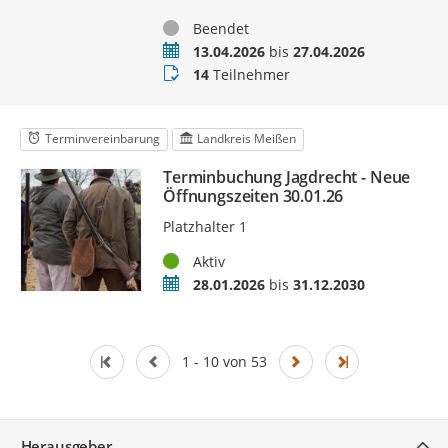
Status
Beendet
Termin
13.04.2026
bis
27.04.2026
Teilnehmer
14
Teilnehmer
Terminvereinbarung
Landkreis Meißen
Terminbuchung Jagdrecht - Neue
Öffnungszeiten 30.01.26
Platzhalter 1
Status
Aktiv
Zeitraum
28.01.2026
bis
31.12.2030
1 - 10 von 53
Service
Herausgeber