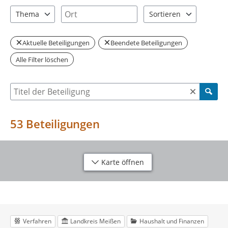
2 Einträge verfügbar. Benutzen Sie "Pfeiltaste oben" und "Pfeil
5 Einträge verfügbar. Benutzen Sie "P
Ort
Thema
Sortieren
8 Einträge verfügbar. Benutzen Sie "Pfeiltaste oben" und "Pfeil
2 Einträge verfügbar. Be
Aktuelle Beteiligungen
Beendete Beteiligungen
Alle Filter löschen
Suche nach Beteiligung
53
Beteiligungen
Karte öffnen
Verfahren
Landkreis Meißen
Haushalt und Finanzen