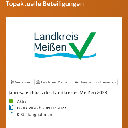
Topaktuelle Beteiligungen
Verfahren
Landkreis Meißen
Haushalt und Finanzen
Jahresabschluss des Landkreises Meißen 2023
F
Status
Aktiv
g
Zeitraum
06.07.2026
bis
09.07.2027
S
Stellungnahmen
0
Stellungnahmen
T
B