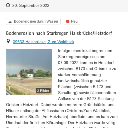
Zeitpunkt des Erstellens
Zeitpunkt des Erstellens
Zur Äußerung
20. September 2022
Kategorie
Status
Bodenerosion durch Wasser
Neu
Bodenerosion nach Starkregen Halsbrücke/Hetzdorf
Ort
09633 Halsbrücke, Zum Waldblick
Infolge eines lokal begrenzten 
Starkregenereignisses am 
07.09.2022 kam es in Hetzdorf 
zwischen B173 und Ortsmitte zu 
starker Verschlämmung 
landwirtschaftlich genutzter 
Flächen (zwischen B 173 und 
3 Bilder
Schulberg) sowie flächenhaftem 
Abfluss von der B173 Richtung 
Ortskern Hetzdorf. Dabei wurden mehrere Gründstücke und 
Häuser entlang der Abflussbahn (Ortskern/Zum Waldblick, 
Herrndorfer Straße, Am Hetzbach) überflutet und es kam zum 
Überlauf der örtlichen Kläranlage. Der Hetzbach wurde völlig 