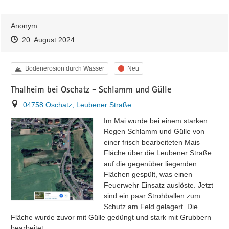
Anonym
Zeitpunkt des Erstellens
Zeitpunkt des Erstellens
Zur Äußerung
20. August 2024
Kategorie
Status
Bodenerosion durch Wasser
Neu
Thalheim bei Oschatz - Schlamm und Gülle
Ort
04758 Oschatz, Leubener Straße
Im Mai wurde bei einem starken 
Regen Schlamm und Gülle von 
einer frisch bearbeiteten Mais 
Fläche über die Leubener Straße 
auf die gegenüber liegenden 
Flächen gespült, was einen 
Feuerwehr Einsatz auslöste. Jetzt 
sind ein paar Strohballen zum 
Schutz am Feld gelagert. Die 
Fläche wurde zuvor mit Gülle gedüngt und stark mit Grubbern 
bearbeitet.