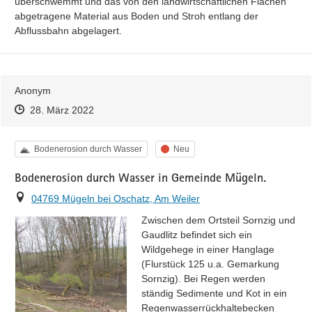
überschwemmt und das von den landwirtschaftlichen Flächen 
abgetragene Material aus Boden und Stroh entlang der 
Abflussbahn abgelagert.
Anonym
Zeitpunkt des Erstellens
Zeitpunkt des Erstellens
Zur Äußerung
28. März 2022
Kategorie
Status
Bodenerosion durch Wasser
Neu
Bodenerosion durch Wasser in Gemeinde Mügeln.
Ort
04769 Mügeln bei Oschatz, Am Weiler
Zwischen dem Ortsteil Sornzig und 
Gaudlitz befindet sich ein 
Wildgehege in einer Hanglage 
(Flurstück 125 u.a. Gemarkung 
Sornzig). Bei Regen werden 
ständig Sedimente und Kot in ein 
Regenwasserrückhaltebecken 