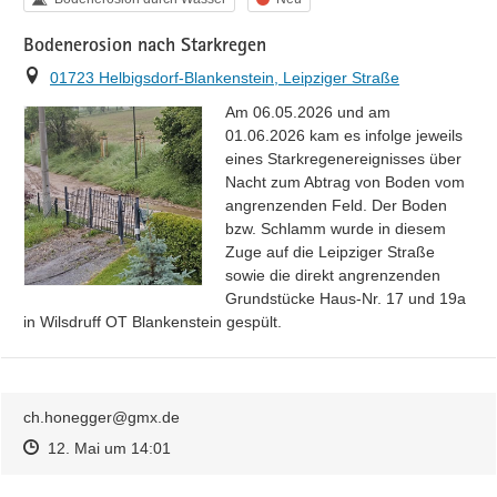
Bodenerosion nach Starkregen
Ort
01723 Helbigsdorf-Blankenstein, Leipziger Straße
Am 06.05.2026 und am 
01.06.2026 kam es infolge jeweils 
eines Starkregenereignisses über 
Nacht zum Abtrag von Boden vom 
angrenzenden Feld. Der Boden 
bzw. Schlamm wurde in diesem 
Zuge auf die Leipziger Straße 
sowie die direkt angrenzenden 
Grundstücke Haus-Nr. 17 und 19a 
in Wilsdruff OT Blankenstein gespült.
ch.honegger@gmx.de
Zeitpunkt des Erstellens
Zeitpunkt des Erstellens
Zur Äußerung
12. Mai um 14:01