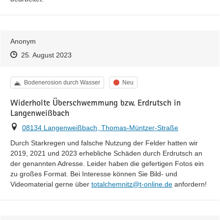
Anonym
Zeitpunkt des Erstellens
Zeitpunkt des Erstellens
Zur Äußerung
25. August 2023
Kategorie
Status
Bodenerosion durch Wasser
Neu
Widerholte Überschwemmung bzw. Erdrutsch in
Langenweißbach
Ort
08134 Langenweißbach, Thomas-Müntzer-Straße
Durch Starkregen und falsche Nutzung der Felder hatten wir 
2019, 2021 und 2023 erhebliche Schäden durch Erdrutsch an 
der genannten Adresse. Leider haben die gefertigen Fotos ein 
zu großes Format. Bei Interesse können Sie Bild- und 
Videomaterial gerne über 
totalchemnitz@t-online.de
 anfordern!