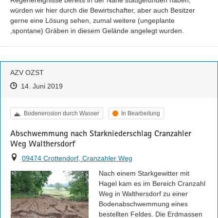
würden wir hier durch die Bewirtschafter, aber auch Besitzer 
gerne eine Lösung sehen, zumal weitere (ungeplante 
,spontane) Gräben in diesem Gelände angelegt wurden.
AZV OZST
Zeitpunkt des Erstellens
Zeitpunkt des Erstellens
Zur Äußerung
14. Juni 2019
Kategorie
Status
Bodenerosion durch Wasser
In Bearbeitung
Abschwemmung nach Starkniederschlag Cranzahler
Weg Walthersdorf
Ort
09474 Crottendorf, Cranzahler Weg
Nach einem Starkgewitter mit 
Hagel kam es im Bereich Cranzahl 
Weg in Walthersdorf zu einer 
Bodenabschwemmung eines 
bestellten Feldes. Die Erdmassen 