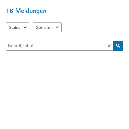
16
Meldungen
Status
Sortieren
2 Einträge verfügbar. Benutzen Sie "Pfeiltaste oben" und "Pfeiltast
2 Einträge verfügbar. Benutzen Sie "Pfeiltaste oben"
Suche nach Meldungen und Kommentaren