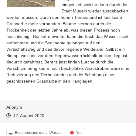
eingeleitet, welche dann durch die 
Stadt Mügeln wieder ausgebackert 
werden müssen. Durch den hohen Tierbestand ist fast keine 
Grasnarbe mehr vorhanden. Bäume sterben durch die 
Trockenheit der letzten Jahre ab, was diesen Prozess noch 
beschleunigt. Bei Extremwetter kann die Bach das Wasser nicht 
aufnehmen und die Sedimente gelangen auf den 
Wirtschaftsweg und das davor liegende Weideland. Selbst ein 
Biotop, welches vor dem Regenwasserrückhaltebecken liegt ist 
dadurch gefährdet. Bereits jetzt finden Lurche durch die 
Verschlammung kaum noch Leichplätze. Anzustreben wäre eine 
Reduzierung des Tierbestandes und die Schaffung einer 
geschlossenen Grasnarbe in den Hanglagen.
Anonym
Zeitpunkt des Erstellens
Zeitpunkt des Erstellens
Zur Äußerung
12. August 2020
Kategorie
Status
Bodenerosion durch Wasser
Neu