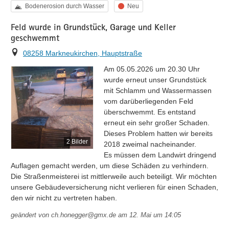
Kategorie
Status
Bodenerosion durch Wasser
Neu
Feld wurde in Grundstück, Garage und Keller
geschwemmt
Ort
08258 Markneukirchen, Hauptstraße
Am 05.05.2026 um 20.30 Uhr 
wurde erneut unser Grundstück 
mit Schlamm und Wassermassen 
vom darüberliegenden Feld 
überschwemmt. Es entstand 
erneut ein sehr großer Schaden. 
Dieses Problem hatten wir bereits 
2 Bilder
2018 zweimal nacheinander.

Es müssen dem Landwirt dringend 
Auflagen gemacht werden, um diese Schäden zu verhindern. 
Die Straßenmeisterei ist mittlerweile auch beteiligt. Wir möchten 
unsere Gebäudeversicherung nicht verlieren für einen Schaden, 
den wir nicht zu vertreten haben.
geändert von
ch.honegger@gmx.de
am 12. Mai um 14:05