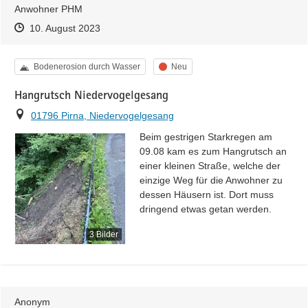
Anwohner PHM
Zeitpunkt des Erstellens
Zeitpunkt des Erstellens
Zur Äußerung
10. August 2023
Kategorie
Status
Bodenerosion durch Wasser
Neu
Hangrutsch Niedervogelgesang
Ort
01796 Pirna, Niedervogelgesang
Beim gestrigen Starkregen am 
09.08 kam es zum Hangrutsch an 
einer kleinen Straße, welche der 
einzige Weg für die Anwohner zu 
dessen Häusern ist. Dort muss 
dringend etwas getan werden.
3 Bilder
Anonym