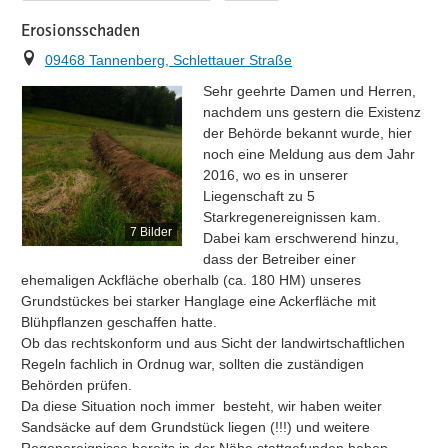
Erosionsschaden
Ort
09468 Tannenberg, Schlettauer Straße
Sehr geehrte Damen und Herren,

nachdem uns gestern die Existenz 
der Behörde bekannt wurde, hier 
noch eine Meldung aus dem Jahr 
2016, wo es in unserer 
Liegenschaft zu 5 
Starkregenereignissen kam.

7 Bilder
Dabei kam erschwerend hinzu, 
dass der Betreiber einer 
ehemaligen Ackfläche oberhalb (ca. 180 HM) unseres 
Grundstückes bei starker Hanglage eine Ackerfläche mit 
Blühpflanzen geschaffen hatte.

Ob das rechtskonform und aus Sicht der landwirtschaftlichen 
Regeln fachlich in Ordnug war, sollten die zuständigen 
Behörden prüfen.

Da diese Situation noch immer  besteht, wir haben weiter 
Sandsäcke auf dem Grundstück liegen (!!!) und weitere 
Regenereignisse bereits in der Nähe stattgefunden haben, 