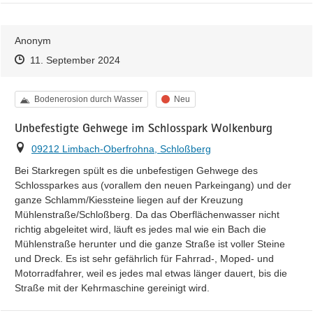
Anonym
Zeitpunkt des Erstellens
Zeitpunkt des Erstellens
Zur Äußerung
11. September 2024
Kategorie
Status
Bodenerosion durch Wasser
Neu
Unbefestigte Gehwege im Schlosspark Wolkenburg
Ort
09212 Limbach-Oberfrohna, Schloßberg
Bei Starkregen spült es die unbefestigen Gehwege des 
Schlossparkes aus (vorallem den neuen Parkeingang) und der 
ganze Schlamm/Kiessteine liegen auf der Kreuzung 
Mühlenstraße/Schloßberg. Da das Oberflächenwasser nicht 
richtig abgeleitet wird, läuft es jedes mal wie ein Bach die 
Mühlenstraße herunter und die ganze Straße ist voller Steine 
und Dreck. Es ist sehr gefährlich für Fahrrad-, Moped- und 
Motorradfahrer, weil es jedes mal etwas länger dauert, bis die 
Straße mit der Kehrmaschine gereinigt wird.