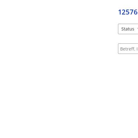
12576
Status
4 Einträg
Suche na