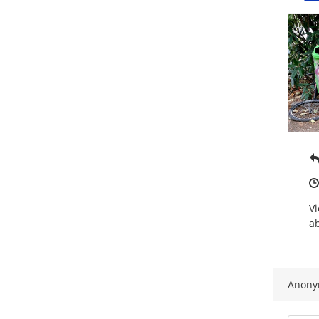
Vi
a
Anon