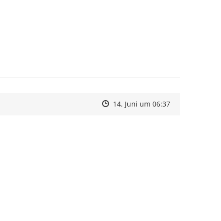
Zeitpunkt des Erstellens
Zeitpunkt des Erstellens
Zur Äußerung
14. Juni um 06:37