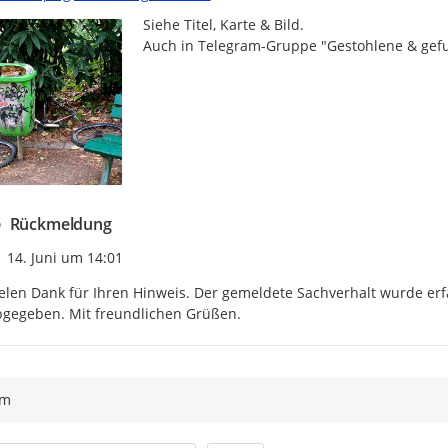
Siehe Titel, Karte & Bild.

Auch in Telegram-Gruppe "Gestohlene & gef
Rückmeldung
Zeitpunkt des Erstellens
14. Juni um 14:01
elen Dank für Ihren Hinweis. Der gemeldete Sachverhalt wurde er
bgegeben. Mit freundlichen Grüßen.
ym