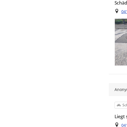
Schäd
Ort
041
Anon
Kat
Sc
Liegt 
Ort
04