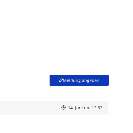
Meldung abgeben
Zeitpunkt des Erstellens
Zeitpunkt des Erstellens
Zur Äußerung
14. Juni um 12:32