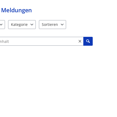
Meldungen
Kategorie
Sortieren
e verfügbar. Benutzen Sie "Pfeiltaste oben" und "Pfeiltaste unten"
12 Einträge verfügbar. Benutzen Sie "Pfeiltaste oben" und "Pf
2 Einträge verfügbar. Benutzen Sie "Pfeiltas
ch Meldungen und Kommentaren