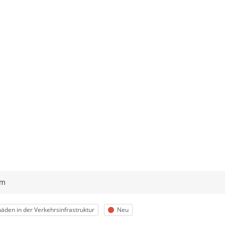
ym
egorie
Status
äden in der Verkehrsinfrastruktur
Neu