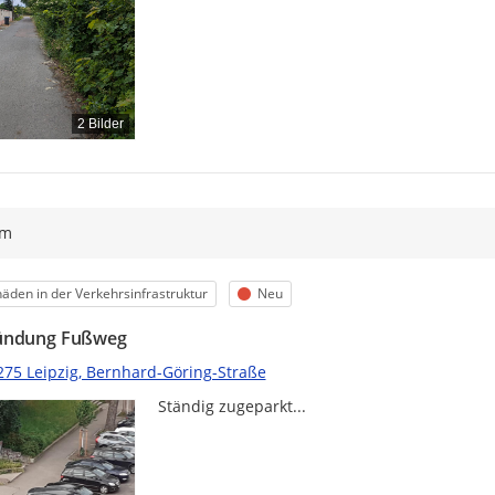
2 Bilder
ym
egorie
Status
äden in der Verkehrsinfrastruktur
Neu
ündung Fußweg
275 Leipzig, Bernhard-Göring-Straße
Ständig zugeparkt...