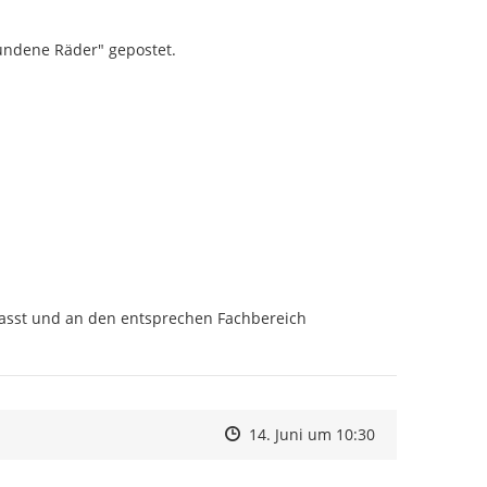
undene Räder" gepostet.
fasst und an den entsprechen Fachbereich 
Zeitpunkt des Erstellens
Zeitpunkt des Erstellens
Zur Äußerung
14. Juni um 10:30