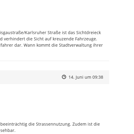
isgaustraße/Karlsruher Straße ist das Sichtdreieck 
 verhindert die Sicht auf kreuzende Fahrzeuge. 
adfahrer dar. Wann kommt die Stadtverwaltung ihrer 
Zeitpunkt des Erstellens
Zeitpunkt des Erstellens
Zur Äußerung
14. Juni um 09:38
beeinträchtig die Strassennutzung. Zudem ist die 
sehbar.