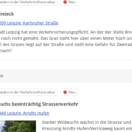
egorie
Status
äden in der Verkehrsinfrastruktur
Neu
dreieck
09 Leipzig, Karlsruher Straße
adt Leipzig hat eine Verkehrsicherungspflicht. An der der Stelle Bre
noch nicht gemäht. Das Gras steht hier über einen Meter hoch und
il des Grases liegt auf der Straße und stellt eine Gefahr für Zweir
t nach?
ym
egorie
Status
äden in der Verkehrsinfrastruktur
Neu
uchs beeinträchtig Strassenverkehr
349 Leipzig, Arndts Hufen
Starker Wildwuchs wächst in die Strasse und 
Kreuzung Arndts Hufen/Verrinaweg kaum ein