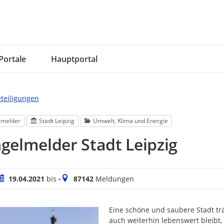
Portale
Hauptportal
eteiligungen
lmelder
Stadt Leipzig
Umwelt, Klima und Energie
elmelder Stadt Leipzig
eitraum
Meldungen
19.04.2021
bis
-
87142
Meldungen
Eine schöne und saubere Stadt trä
auch weiterhin lebenswert bleibt,