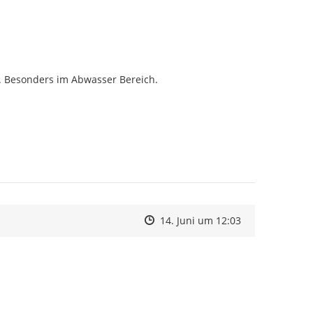
. Besonders im Abwasser Bereich.

Zeitpunkt des Erstellens
Zeitpunkt des Erstellens
Zur Äußerung
14. Juni um 12:03