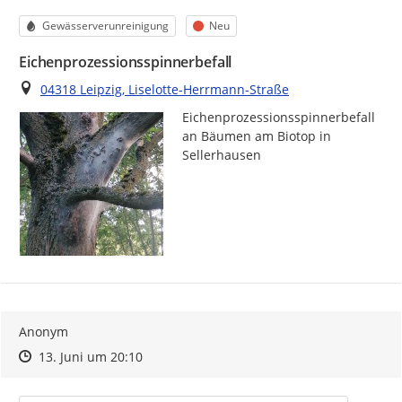
Kategorie
Status
Gewässerverunreinigung
Neu
Eichenprozessionsspinnerbefall
Ort
04318 Leipzig, Liselotte-Herrmann-Straße
Eichenprozessionsspinnerbefall 
an Bäumen am Biotop in 
Sellerhausen 
Anonym
Zeitpunkt des Erstellens
Zeitpunkt des Erstellens
Zur Äußerung
13. Juni um 20:10