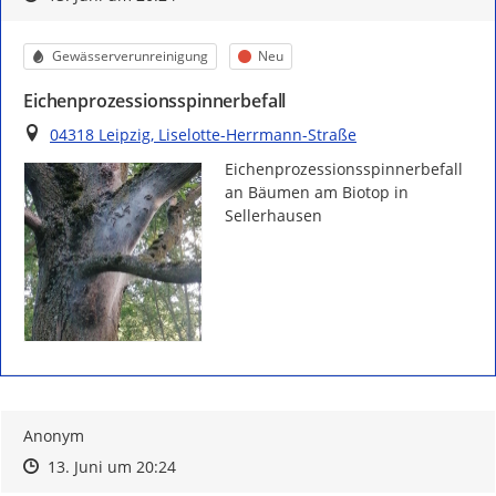
Kategorie
Status
Gewässerverunreinigung
Neu
Eichenprozessionsspinnerbefall
Ort
04318 Leipzig, Liselotte-Herrmann-Straße
Eichenprozessionsspinnerbefall 
an Bäumen am Biotop in 
Sellerhausen 
Anonym
Zeitpunkt des Erstellens
Zeitpunkt des Erstellens
Zur Äußerung
13. Juni um 20:24