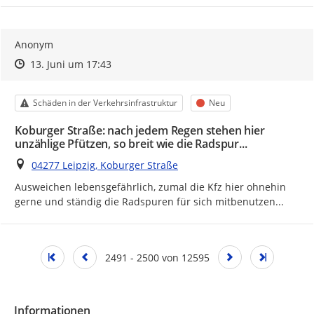
Anonym
Zeitpunkt des Erstellens
Zeitpunkt des Erstellens
Zur Äußerung
13. Juni um 17:43
Kategorie
Status
Schäden in der Verkehrsinfrastruktur
Neu
Koburger Straße: nach jedem Regen stehen hier
unzählige Pfützen, so breit wie die Radspur...
Ort
04277 Leipzig, Koburger Straße
Ausweichen lebensgefährlich, zumal die Kfz hier ohnehin 
gerne und ständig die Radspuren für sich mitbenutzen...
2491 - 2500 von 12595
Informationen