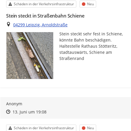
Kategorie
Status
Schäden in der Verkehrsinfrastruktur
Neu
Stein steckt in Straßenbahn Schiene
Ort
04299 Leipzig, Arnoldstraße
Stein steckt sehr fest in Schiene, 
könnte Bahn beschädigen. 
Haltestelle Rathaus Stötteritz, 
stadtauswärts, Schiene am 
Straßenrand
Anonym
Zeitpunkt des Erstellens
Zeitpunkt des Erstellens
Zur Äußerung
13. Juni um 19:08
Kategorie
Status
Schäden in der Verkehrsinfrastruktur
Neu