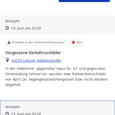
Anonym
Zeitpunkt des Erstellens
Zeitpunkt des Erstellens
Zur Äußerung
13. Juni um 23:29
Kategorie
Status
Schäden in der Verkehrsinfrastruktur
Neu
Vergessene Verkehrsschilder
Ort
04229 Leipzig, Holbeinstraße
In der Holbeinstr. gegenüber Haus-Nr. 63  und gegenüber 
Einmündung Schnorrstr. wurden zwei Parkverbotsschilder

von April '26  liegengelassen(/vergessen bzw. nicht wiedere 
abgeholt.
Anonym
Zeitpunkt des Erstellens
Zeitpunkt des Erstellens
Zur Äußerung
13. Juni um 20:24