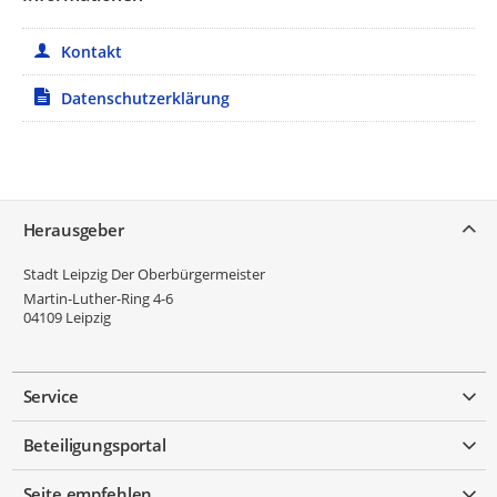
Kontakt
Datenschutzerklärung
Service
Herausgeber
Stadt Leipzig Der Oberbürgermeister
Martin-Luther-Ring 4-6
04109
Leipzig
Service
Beteiligungsportal
Seite empfehlen