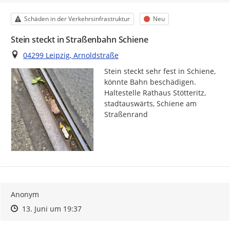
Kategorie
Status
Schäden in der Verkehrsinfrastruktur
Neu
Stein steckt in Straßenbahn Schiene
Ort
04299 Leipzig, Arnoldstraße
Stein steckt sehr fest in Schiene, 
könnte Bahn beschädigen. 
Haltestelle Rathaus Stötteritz, 
stadtauswärts, Schiene am 
Straßenrand
Anonym
Zeitpunkt des Erstellens
Zeitpunkt des Erstellens
Zur Äußerung
13. Juni um 19:37