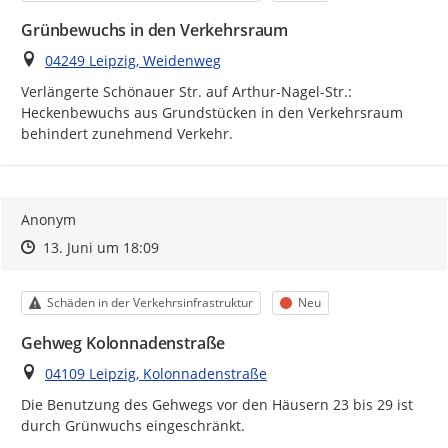
Grünbewuchs in den Verkehrsraum
Ort
04249 Leipzig, Weidenweg
Verlängerte Schönauer Str. auf Arthur-Nagel-Str.: 
Heckenbewuchs aus Grundstücken in den Verkehrsraum 
behindert zunehmend Verkehr.
Anonym
Zeitpunkt des Erstellens
Zeitpunkt des Erstellens
Zur Äußerung
13. Juni um 18:09
Kategorie
Status
Schäden in der Verkehrsinfrastruktur
Neu
Gehweg Kolonnadenstraße
Ort
04109 Leipzig, Kolonnadenstraße
Die Benutzung des Gehwegs vor den Häusern 23 bis 29 ist 
durch Grünwuchs eingeschränkt.