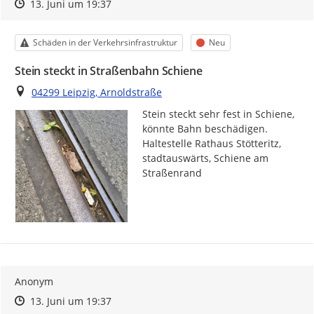
Zeitpunkt des Erstellens
Zeitpunkt des Erstellens
Zur Äußerung
13. Juni um 19:37
Kategorie
Status
Schäden in der Verkehrsinfrastruktur
Neu
Stein steckt in Straßenbahn Schiene
Ort
04299 Leipzig, Arnoldstraße
Stein steckt sehr fest in Schiene, 
könnte Bahn beschädigen. 
Haltestelle Rathaus Stötteritz, 
stadtauswärts, Schiene am 
Straßenrand
Anonym
Zeitpunkt des Erstellens
Zeitpunkt des Erstellens
Zur Äußerung
13. Juni um 19:37