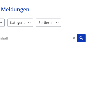
Meldungen
Kategorie
Sortieren
e verfügbar. Benutzen Sie "Pfeiltaste oben" und "Pfeiltaste unten"
12 Einträge verfügbar. Benutzen Sie "Pfeiltaste oben" und "Pf
2 Einträge verfügbar. Benutzen Sie "Pfeiltas
ch Meldungen und Kommentaren