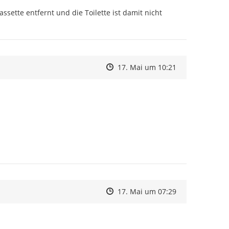
ssette entfernt und die Toilette ist damit nicht 
Zeitpunkt des Erstellens
Zeitpunkt des Erstellens
Zur Äußerung
17. Mai um 10:21
Zeitpunkt des Erstellens
Zeitpunkt des Erstellens
Zur Äußerung
17. Mai um 07:29