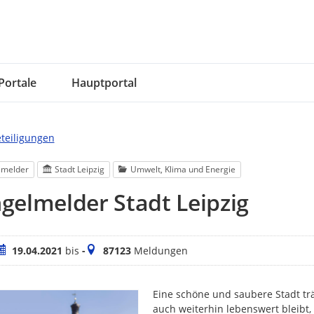
Portale
Hauptportal
eteiligungen
lmelder
Stadt Leipzig
Umwelt, Klima und Energie
elmelder Stadt Leipzig
eitraum
Meldungen
19.04.2021
bis
-
87123
Meldungen
Eine schöne und saubere Stadt trä
auch weiterhin lebenswert bleibt,