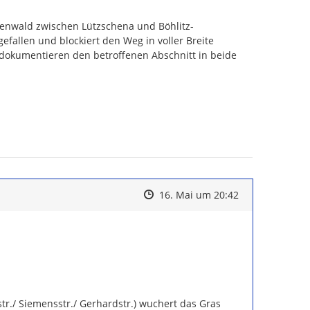
nwald zwischen Lützschena und Böhlitz-
allen und blockiert den Weg in voller Breite 
 dokumentieren den betroffenen Abschnitt in beide 
Zeitpunkt des Erstellens
Zeitpunkt des Erstellens
Zur Äußerung
16. Mai um 20:42
r./ Siemensstr./ Gerhardstr.) wuchert das Gras 