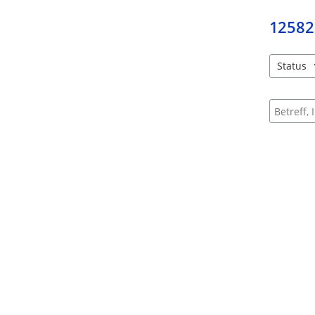
12582
Status
4 Einträg
Suche na