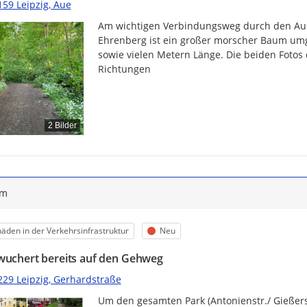
159 Leipzig, Aue
Am wichtigen Verbindungsweg durch den Aue
Ehrenberg ist ein großer morscher Baum umgef
sowie vielen Metern Länge. Die beiden Fotos
Richtungen
2 Bilder
ym
egorie
Status
äden in der Verkehrsinfrastruktur
Neu
wuchert bereits auf den Gehweg
229 Leipzig, Gerhardstraße
Um den gesamten Park (Antonienstr./ Gießerst