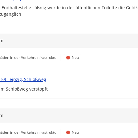
 Endhaltestelle Lößnig wurde in der öffentlichen Toilette die Geldka
ugänglich 
ym
egorie
Status
äden in der Verkehrsinfrastruktur
Neu
159 Leipzig, Schloßweg
 im Schloßweg verstopft
ym
egorie
Status
äden in der Verkehrsinfrastruktur
Neu