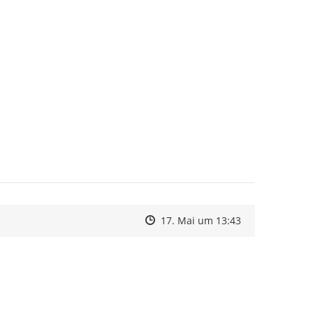
Zeitpunkt des Erstellens
Zeitpunkt des Erstellens
Zur Äußerung
17. Mai um 13:43