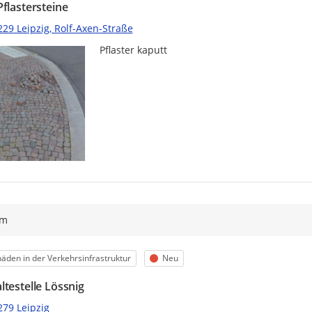
Pflastersteine
29 Leipzig, Rolf-Axen-Straße
Pflaster kaputt
ym
egorie
Status
äden in der Verkehrsinfrastruktur
Neu
ltestelle Lössnig
279 Leipzig