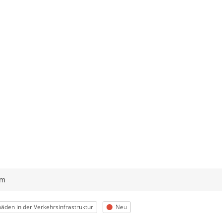
ym
egorie
Status
äden in der Verkehrsinfrastruktur
Neu