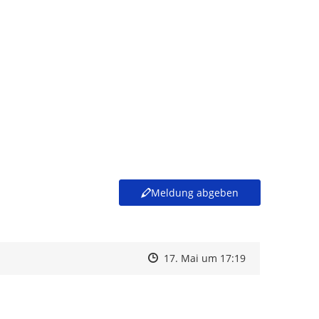
Meldung abgeben
Zeitpunkt des Erstellens
Zeitpunkt des Erstellens
Zur Äußerung
17. Mai um 17:19