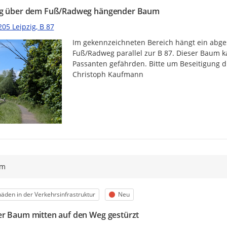
g über dem Fuß/Radweg hängender Baum
05 Leipzig, B 87
Im gekennzeichneten Bereich hängt ein abge
Fuß/Radweg parallel zur B 87. Dieser Baum ka
Passanten gefährden. Bitte um Beseitigung di
Christoph Kaufmann
ym
egorie
Status
äden in der Verkehrsinfrastruktur
Neu
r Baum mitten auf den Weg gestürzt