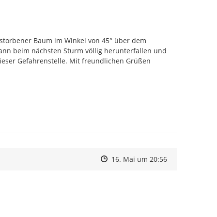
storbener Baum im Winkel von 45° über dem 
nn beim nächsten Sturm völlig herunterfallen und  
eser Gefahrenstelle. Mit freundlichen Grüßen 
Zeitpunkt des Erstellens
Zeitpunkt des Erstellens
Zur Äußerung
16. Mai um 20:56