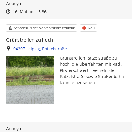
Anonym
Zeitpunkt des Erstellens
Zeitpunkt des Erstellens
Zur Äußerung
16. Mai um 15:36
Kategorie
Status
Schäden in der Verkehrsinfrastruktur
Neu
Grünstreifen zu hoch
Ort
04207 Leipzig, Ratzelstraße
Grünstreifen Ratzelstraße zu 
hoch  die Überfahrten mit Rad , 
Pkw erschwert ,  Verkehr der 
Ratzelstraße sowie Straßenbahn 
kaum einzusehen 
Anonym