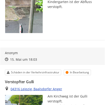
Kindergarten ist der Abfluss 
verstopft.
Anonym
Zeitpunkt des Erstellens
Zeitpunkt des Erstellens
Zur Äußerung
15. Mai um 18:03
Kategorie
Status
Schäden in der Verkehrsinfrastruktur
In Bearbeitung
Verstopfter Gulli
Ort
04316 Leipzig, Baalsdorfer Anger
Am Kirchweg ist der Gulli 
verstopft.
