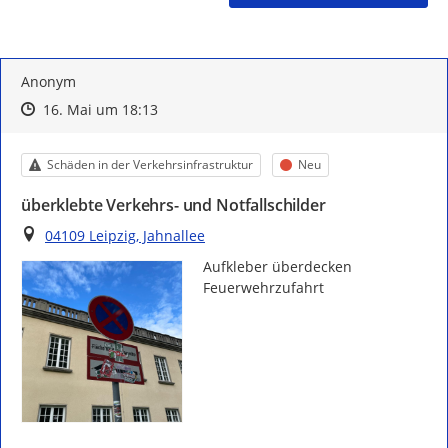
Anonym
Zeitpunkt des Erstellens
Zeitpunkt des Erstellens
Zur Äußerung
16. Mai um 18:13
Kategorie
Status
Schäden in der Verkehrsinfrastruktur
Neu
überklebte Verkehrs- und Notfallschilder
Ort
04109 Leipzig, Jahnallee
Aufkleber überdecken 
Feuerwehrzufahrt