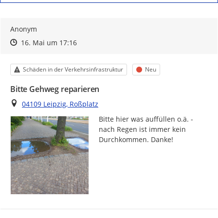
Anonym
Zeitpunkt des Erstellens
Zeitpunkt des Erstellens
Zur Äußerung
16. Mai um 17:16
Kategorie
Status
Schäden in der Verkehrsinfrastruktur
Neu
Bitte Gehweg reparieren
Ort
04109 Leipzig, Roßplatz
Bitte hier was auffüllen o.ä. - 
nach Regen ist immer kein 
Durchkommen. Danke!