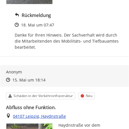
Rückmeldung
Zeitpunkt des Erstellens
18. Mai um 07:47
Danke für Ihren Hinweis. Der Sachverhalt wird durch 
die Mitarbeitenden des Mobilitäts- und Tiefbauamtes 
bearbeitet.
Anonym
Zeitpunkt des Erstellens
Zeitpunkt des Erstellens
Zur Äußerung
15. Mai um 18:14
Kategorie
Status
Schäden in der Verkehrsinfrastruktur
Neu
Abfluss ohne Funktion.
Ort
04107 Leipzig, Haydnstraße
Haydnstraße vor dem 