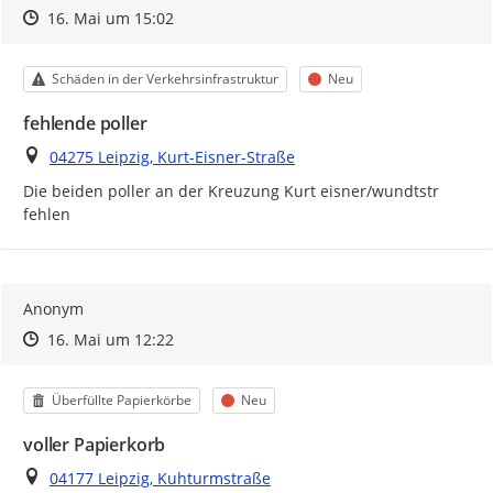
Zeitpunkt des Erstellens
Zeitpunkt des Erstellens
Zur Äußerung
16. Mai um 15:02
Kategorie
Status
Schäden in der Verkehrsinfrastruktur
Neu
fehlende poller
Ort
04275 Leipzig, Kurt-Eisner-Straße
Die beiden poller an der Kreuzung Kurt eisner/wundtstr 
fehlen 
Anonym
Zeitpunkt des Erstellens
Zeitpunkt des Erstellens
Zur Äußerung
16. Mai um 12:22
Kategorie
Status
Überfüllte Papierkörbe
Neu
voller Papierkorb
Ort
04177 Leipzig, Kuhturmstraße