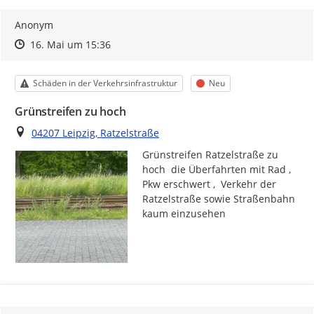
Anonym
Zeitpunkt des Erstellens
Zeitpunkt des Erstellens
Zur Äußerung
16. Mai um 15:36
Kategorie
Status
Schäden in der Verkehrsinfrastruktur
Neu
Grünstreifen zu hoch
Ort
04207 Leipzig, Ratzelstraße
Grünstreifen Ratzelstraße zu 
hoch  die Überfahrten mit Rad , 
Pkw erschwert ,  Verkehr der 
Ratzelstraße sowie Straßenbahn 
kaum einzusehen 