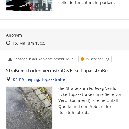
solle dort nicht mehr parken.
Anonym
Zeitpunkt des Erstellens
Zeitpunkt des Erstellens
Zur Äußerung
15. Mai um 19:05
Kategorie
Status
Schäden in der Verkehrsinfrastruktur
In Bearbeitung
Straßenschaden Verdistraße/Ecke Topasstraße
Ort
04319 Leipzig, Topasstraße
die Straße zum Fußweg Verdi, 
Ecke Topasstraße (linke Seite von 
Verdi kommend) ist eine Unfall-
Quelle und ein Problem für 
Rollstuhlfahr dar