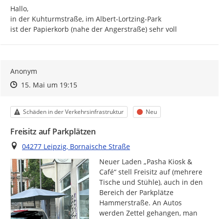
Hallo,

in der Kuhturmstraße, im Albert-Lortzing-Park

ist der Papierkorb (nahe der Angerstraße) sehr voll
Anonym
Zeitpunkt des Erstellens
Zeitpunkt des Erstellens
Zur Äußerung
15. Mai um 19:15
Kategorie
Status
Schäden in der Verkehrsinfrastruktur
Neu
Freisitz auf Parkplätzen
Ort
04277 Leipzig, Bornaische Straße
Neuer Laden „Pasha Kiosk & 
Café“ stell Freisitz auf (mehrere 
Tische und Stühle), auch in den 
Bereich der Parkplätze 
Hammerstraße. An Autos 
werden Zettel gehangen, man 