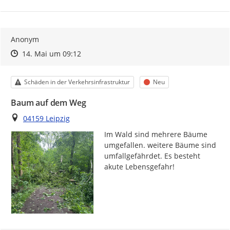
Anonym
Zeitpunkt des Erstellens
Zeitpunkt des Erstellens
Zur Äußerung
14. Mai um 09:12
Kategorie
Status
Schäden in der Verkehrsinfrastruktur
Neu
Baum auf dem Weg
Ort
04159 Leipzig
Im Wald sind mehrere Bäume 
umgefallen. weitere Bäume sind 
umfallgefährdet. Es besteht 
akute Lebensgefahr! 