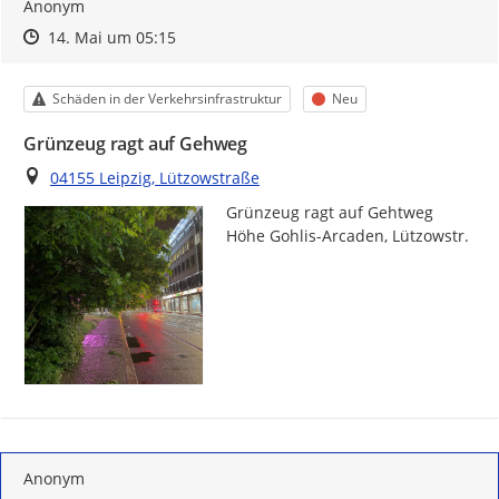
Anonym
Zeitpunkt des Erstellens
Zeitpunkt des Erstellens
Zur Äußerung
14. Mai um 05:15
Kategorie
Status
Schäden in der Verkehrsinfrastruktur
Neu
Grünzeug ragt auf Gehweg
Ort
04155 Leipzig, Lützowstraße
Grünzeug ragt auf Gehtweg 
Höhe Gohlis-Arcaden, Lützowstr.
Anonym