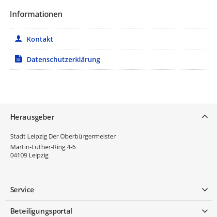
Informationen
Kontakt
Datenschutzerklärung
Service
Herausgeber
Stadt Leipzig Der Oberbürgermeister
Martin-Luther-Ring 4-6
04109
Leipzig
Service
Beteiligungsportal