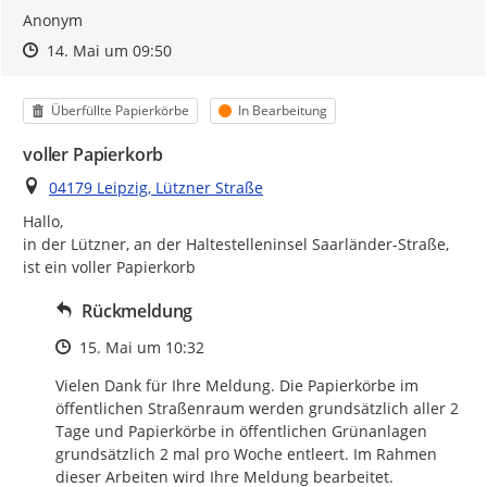
Anonym
Zeitpunkt des Erstellens
Zeitpunkt des Erstellens
Zur Äußerung
14. Mai um 09:50
Kategorie
Status
Überfüllte Papierkörbe
In Bearbeitung
voller Papierkorb
Ort
04179 Leipzig, Lützner Straße
Hallo,

in der Lützner, an der Haltestelleninsel Saarländer-Straße,

ist ein voller Papierkorb
Rückmeldung
Zeitpunkt des Erstellens
15. Mai um 10:32
Vielen Dank für Ihre Meldung. Die Papierkörbe im 
öffentlichen Straßenraum werden grundsätzlich aller 2 
Tage und Papierkörbe in öffentlichen Grünanlagen 
grundsätzlich 2 mal pro Woche entleert. Im Rahmen 
dieser Arbeiten wird Ihre Meldung bearbeitet.