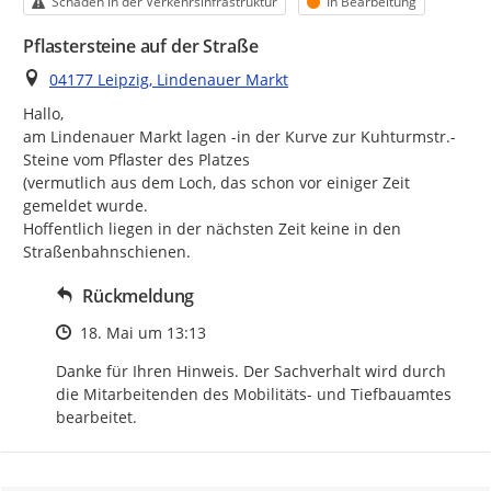
Kategorie
Status
Schäden in der Verkehrsinfrastruktur
In Bearbeitung
Pflastersteine auf der Straße
Ort
04177 Leipzig, Lindenauer Markt
Hallo,

am Lindenauer Markt lagen -in der Kurve zur Kuhturmstr.- 
Steine vom Pflaster des Platzes

(vermutlich aus dem Loch, das schon vor einiger Zeit 
gemeldet wurde.

Hoffentlich liegen in der nächsten Zeit keine in den 
Straßenbahnschienen.
Rückmeldung
Zeitpunkt des Erstellens
18. Mai um 13:13
Danke für Ihren Hinweis. Der Sachverhalt wird durch 
die Mitarbeitenden des Mobilitäts- und Tiefbauamtes 
bearbeitet.