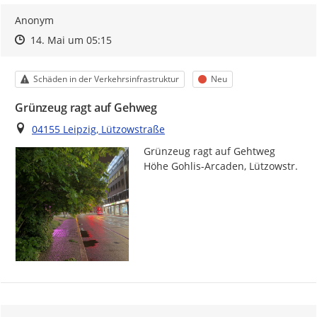
Anonym
Zeitpunkt des Erstellens
Zeitpunkt des Erstellens
Zur Äußerung
14. Mai um 05:15
Kategorie
Status
Schäden in der Verkehrsinfrastruktur
Neu
Grünzeug ragt auf Gehweg
Ort
04155 Leipzig, Lützowstraße
Grünzeug ragt auf Gehtweg 
Höhe Gohlis-Arcaden, Lützowstr.