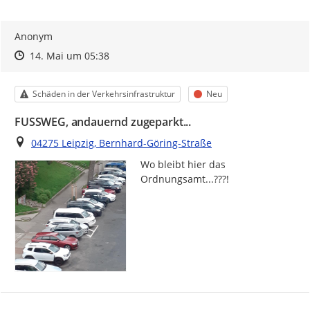
Anonym
Zeitpunkt des Erstellens
Zeitpunkt des Erstellens
Zur Äußerung
14. Mai um 05:38
Kategorie
Status
Schäden in der Verkehrsinfrastruktur
Neu
FUSSWEG, andauernd zugeparkt...
Ort
04275 Leipzig, Bernhard-Göring-Straße
Wo bleibt hier das 
Ordnungsamt...???!