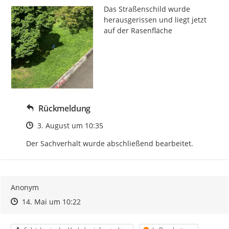
Das Straßenschild wurde 
herausgerissen und liegt jetzt 
auf der Rasenfläche
Rückmeldung
Zeitpunkt des Erstellens
3. August um 10:35
Der Sachverhalt wurde abschließend bearbeitet.
Anonym
Zeitpunkt des Erstellens
Zeitpunkt des Erstellens
Zur Äußerung
14. Mai um 10:22