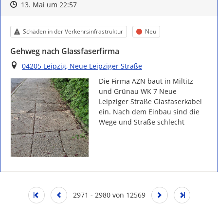
Zeitpunkt des Erstellens
Zeitpunkt des Erstellens
Zur Äußerung
13. Mai um 22:57
Kategorie
Status
Schäden in der Verkehrsinfrastruktur
Neu
Gehweg nach Glassfaserfirma
Ort
04205 Leipzig, Neue Leipziger Straße
Die Firma AZN baut in Miltitz 
und Grünau WK 7 Neue 
Leipziger Straße Glasfaserkabel 
ein. Nach dem Einbau sind die 
Wege und Straße schlecht 
2971 - 2980 von 12569