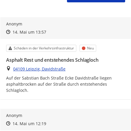
Anonym
Zeitpunkt des Erstellens
Zeitpunkt des Erstellens
Zur Äußerung
14. Mai um 13:57
Kategorie
Status
Schäden in der Verkehrsinfrastruktur
Neu
Asphalt Rest und entstehendes Schlagloch
Ort
04109 Leipzig, Davidstraße
Auf der Sabstian Bach Straße Ecke Davidstraße liegen 
asphaltbrocken auf der Straße durch entstehendes 
Schlagloch.
Anonym
Zeitpunkt des Erstellens
Zeitpunkt des Erstellens
Zur Äußerung
14. Mai um 12:19