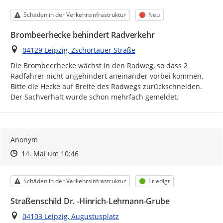
Kategorie
Status
Schäden in der Verkehrsinfrastruktur
Neu
Brombeerhecke behindert Radverkehr
Ort
04129 Leipzig, Zschortauer Straße
Die Brombeerhecke wächst in den Radweg, so dass 2 
Radfahrer nicht ungehindert aneinander vorbei kommen. 
Bitte die Hecke auf Breite des Radwegs zurückschneiden.

Der Sachverhalt wurde schon mehrfach gemeldet.
Anonym
Zeitpunkt des Erstellens
Zeitpunkt des Erstellens
Zur Äußerung
14. Mai um 10:46
Kategorie
Status
Schäden in der Verkehrsinfrastruktur
Erledigt
Straßenschild Dr. -Hinrich-Lehmann-Grube
Ort
04103 Leipzig, Augustusplatz