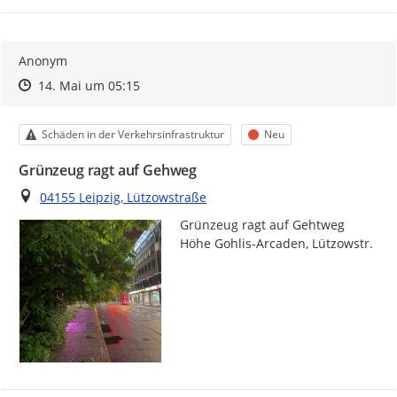
Anonym
Zeitpunkt des Erstellens
Zeitpunkt des Erstellens
Zur Äußerung
14. Mai um 05:15
Kategorie
Status
Schäden in der Verkehrsinfrastruktur
Neu
Grünzeug ragt auf Gehweg
Ort
04155 Leipzig, Lützowstraße
Grünzeug ragt auf Gehtweg 
Höhe Gohlis-Arcaden, Lützowstr.