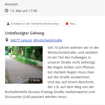
Anonym
Zeitpunkt des Erstellens
Zeitpunkt des Erstellens
Zur Äußerung
13. Mai um 17:58
Kategorie
Status
Schäden in der Verkehrsinfrastruktur
Neu
Unbefestigter Gehweg
Ort
04277 Leipzig, Windscheidstraße
Seit 10 Jahren wohnen wir in der 
Windscheidstraße, und seitdem 
ist ein Teil des Fußweges in 
unserer Straße nicht befestigt. 
Bei Regen bilden sich Pfützen, 
bei starkem Regen muss man 
auf die Straße ausweichen.

3 Bilder
Und das auf einem Abschnitt, 
der z.B. auf dem Weg von der 
Bushaltestelle (Gustav-Freytag-Straße stadteinwärts) zum 
Discounter (Lidl) passiert werden muss.