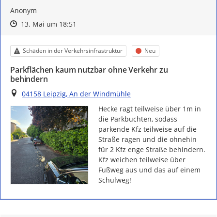
Anonym
Zeitpunkt des Erstellens
Zeitpunkt des Erstellens
Zur Äußerung
13. Mai um 18:51
Kategorie
Status
Schäden in der Verkehrsinfrastruktur
Neu
Parkflächen kaum nutzbar ohne Verkehr zu
behindern
Ort
04158 Leipzig, An der Windmühle
Hecke ragt teilweise über 1m in 
die Parkbuchten, sodass 
parkende Kfz teilweise auf die 
Straße ragen und die ohnehin 
für 2 Kfz enge Straße behindern. 
Kfz weichen teilweise über 
Fußweg aus und das auf einem 
Schulweg!