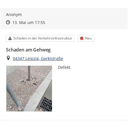
Anonym
Zeitpunkt des Erstellens
Zeitpunkt des Erstellens
Zur Äußerung
13. Mai um 17:55
Kategorie
Status
Schäden in der Verkehrsinfrastruktur
Neu
Schaden am Gehweg
Ort
04347 Leipzig, Gorkistraße
Defekt.