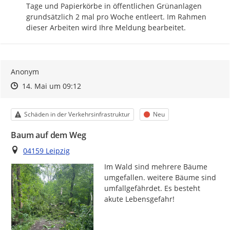
Tage und Papierkörbe in öffentlichen Grünanlagen 
grundsätzlich 2 mal pro Woche entleert. Im Rahmen 
dieser Arbeiten wird Ihre Meldung bearbeitet.
Anonym
Zeitpunkt des Erstellens
Zeitpunkt des Erstellens
Zur Äußerung
14. Mai um 09:12
Kategorie
Status
Schäden in der Verkehrsinfrastruktur
Neu
Baum auf dem Weg
Ort
04159 Leipzig
Im Wald sind mehrere Bäume 
umgefallen. weitere Bäume sind 
umfallgefährdet. Es besteht 
akute Lebensgefahr! 