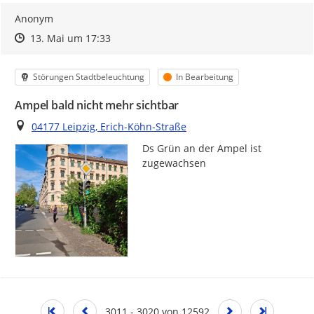
Anonym
Zeitpunkt des Erstellens
Zeitpunkt des Erstellens
Zur Äußerung
13. Mai um 17:33
Kategorie
Status
Störungen Stadtbeleuchtung
In Bearbeitung
Ampel bald nicht mehr sichtbar
Ort
04177 Leipzig, Erich-Köhn-Straße
Ds Grün an der Ampel ist 
zugewachsen
3011 - 3020 von 12592