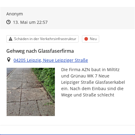
Anonym
Zeitpunkt des Erstellens
Zeitpunkt des Erstellens
Zur Äußerung
13. Mai um 22:57
Kategorie
Status
Schäden in der Verkehrsinfrastruktur
Neu
Gehweg nach Glassfaserfirma
Ort
04205 Leipzig, Neue Leipziger Straße
Die Firma AZN baut in Miltitz 
und Grünau WK 7 Neue 
Leipziger Straße Glasfaserkabel 
ein. Nach dem Einbau sind die 
Wege und Straße schlecht 