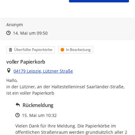
Anonym
Zeitpunkt des Erstellens
Zeitpunkt des Erstellens
Zur Äußerung
14. Mai um 09:50
Kategorie
Status
Überfüllte Papierkörbe
In Bearbeitung
voller Papierkorb
Ort
04179 Leipzig, Lützner Straße
Hallo,

in der Lützner, an der Haltestelleninsel Saarländer-Straße,

ist ein voller Papierkorb
Rückmeldung
Zeitpunkt des Erstellens
15. Mai um 10:32
Vielen Dank für Ihre Meldung. Die Papierkörbe im 
öffentlichen Straßenraum werden grundsätzlich aller 2 