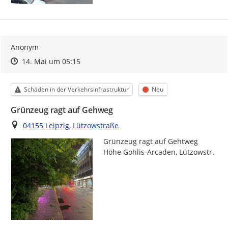
Anonym
Zeitpunkt des Erstellens
Zeitpunkt des Erstellens
Zur Äußerung
14. Mai um 05:15
Kategorie
Status
Schäden in der Verkehrsinfrastruktur
Neu
Grünzeug ragt auf Gehweg
Ort
04155 Leipzig, Lützowstraße
Grünzeug ragt auf Gehtweg 
Höhe Gohlis-Arcaden, Lützowstr.