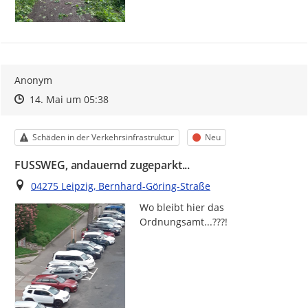
Anonym
Zeitpunkt des Erstellens
Zeitpunkt des Erstellens
Zur Äußerung
14. Mai um 05:38
Kategorie
Status
Schäden in der Verkehrsinfrastruktur
Neu
FUSSWEG, andauernd zugeparkt...
Ort
04275 Leipzig, Bernhard-Göring-Straße
Wo bleibt hier das 
Ordnungsamt...???!