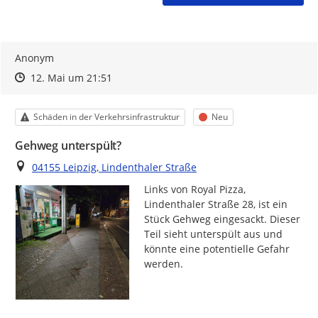
Anonym
Zeitpunkt des Erstellens
Zeitpunkt des Erstellens
Zur Äußerung
12. Mai um 21:51
Kategorie
Status
Schäden in der Verkehrsinfrastruktur
Neu
Gehweg unterspült?
Ort
04155 Leipzig, Lindenthaler Straße
Links von Royal Pizza, 
Lindenthaler Straße 28, ist ein 
Stück Gehweg eingesackt. Dieser 
Teil sieht unterspült aus und 
könnte eine potentielle Gefahr 
werden.