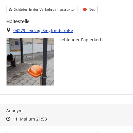
Kategorie
Status
Schäden in der Verkehrsinfrastruktur
Neu
Haltestelle
Ort
04279 Leipzig, Siegfriedstraße
fehlender Papierkorb
Anonym
Zeitpunkt des Erstellens
Zeitpunkt des Erstellens
Zur Äußerung
11. Mai um 21:53