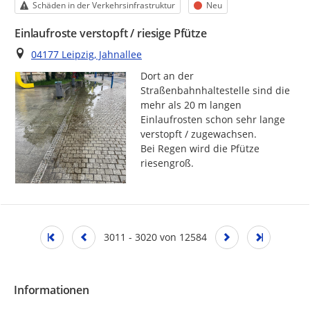
Kategorie
Status
Schäden in der Verkehrsinfrastruktur
Neu
Einlaufroste verstopft / riesige Pfütze
Ort
04177 Leipzig, Jahnallee
Dort an der 
Straßenbahnhaltestelle sind die 
mehr als 20 m langen 
Einlaufrosten schon sehr lange 
verstopft / zugewachsen.

Bei Regen wird die Pfütze 
riesengroß.
3011 - 3020 von 12584
Informationen