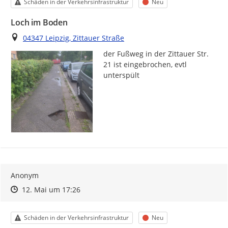
Kategorie
Status
Schäden in der Verkehrsinfrastruktur
Neu
Loch im Boden
Ort
04347 Leipzig, Zittauer Straße
der Fußweg in der Zittauer Str. 
21 ist eingebrochen, evtl 
unterspült 
Anonym
Zeitpunkt des Erstellens
Zeitpunkt des Erstellens
Zur Äußerung
12. Mai um 17:26
Kategorie
Status
Schäden in der Verkehrsinfrastruktur
Neu