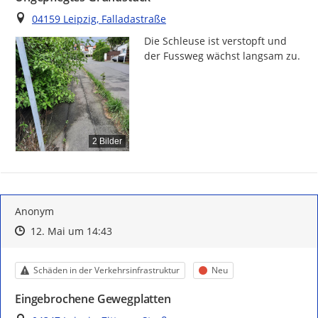
Ort
04159 Leipzig, Falladastraße
Die Schleuse ist verstopft und 
der Fussweg wächst langsam zu.
2 Bilder
Anonym
Zeitpunkt des Erstellens
Zeitpunkt des Erstellens
Zur Äußerung
12. Mai um 14:43
Kategorie
Status
Schäden in der Verkehrsinfrastruktur
Neu
Eingebrochene Gewegplatten