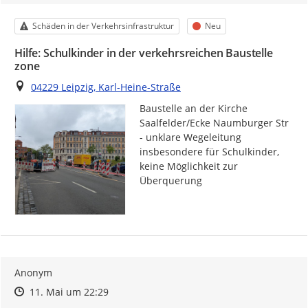
Kategorie
Status
Schäden in der Verkehrsinfrastruktur
Neu
Hilfe: Schulkinder in der verkehrsreichen Baustelle
zone
Ort
04229 Leipzig, Karl-Heine-Straße
Baustelle an der Kirche 
Saalfelder/Ecke Naumburger Str 
- unklare Wegeleitung 
insbesondere für Schulkinder, 
keine Möglichkeit zur 
Überquerung
Anonym
Zeitpunkt des Erstellens
Zeitpunkt des Erstellens
Zur Äußerung
11. Mai um 22:29