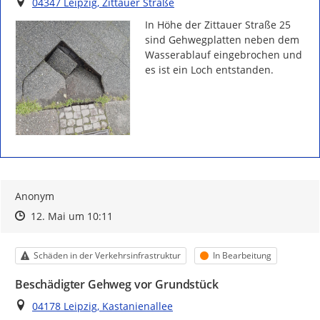
Ort
04347 Leipzig, Zittauer Straße
In Höhe der Zittauer Straße 25 
sind Gehwegplatten neben dem 
Wasserablauf eingebrochen und 
es ist ein Loch entstanden.
Anonym
Zeitpunkt des Erstellens
Zeitpunkt des Erstellens
Zur Äußerung
12. Mai um 10:11
Kategorie
Status
Schäden in der Verkehrsinfrastruktur
In Bearbeitung
Beschädigter Gehweg vor Grundstück
Ort
04178 Leipzig, Kastanienallee