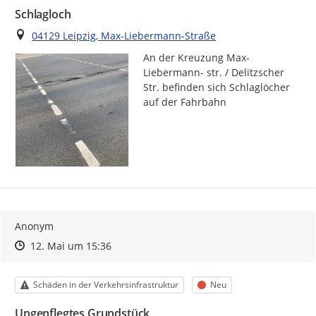
Schlagloch
Ort
04129 Leipzig, Max-Liebermann-Straße
An der Kreuzung Max- 
Liebermann- str. / Delitzscher 
Str. befinden sich Schlaglöcher 
auf der Fahrbahn
Anonym
Zeitpunkt des Erstellens
Zeitpunkt des Erstellens
Zur Äußerung
12. Mai um 15:36
Kategorie
Status
Schäden in der Verkehrsinfrastruktur
Neu
Ungepflegtes Grundstück