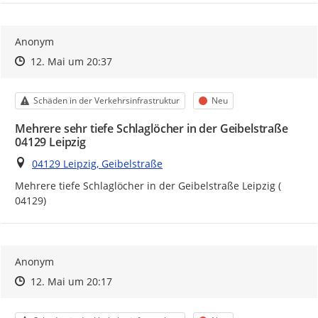
Anonym
Zeitpunkt des Erstellens
Zeitpunkt des Erstellens
Zur Äußerung
12. Mai um 20:37
Kategorie
Status
Schäden in der Verkehrsinfrastruktur
Neu
Mehrere sehr tiefe Schlaglöcher in der Geibelstraße
04129 Leipzig
Ort
04129 Leipzig, Geibelstraße
Mehrere tiefe Schlaglöcher in der Geibelstraße Leipzig ( 
04129)
Anonym
Zeitpunkt des Erstellens
Zeitpunkt des Erstellens
Zur Äußerung
12. Mai um 20:17