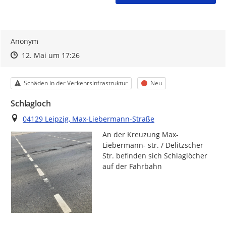
Anonym
Zeitpunkt des Erstellens
Zeitpunkt des Erstellens
Zur Äußerung
12. Mai um 17:26
Kategorie
Status
Schäden in der Verkehrsinfrastruktur
Neu
Schlagloch
Ort
04129 Leipzig, Max-Liebermann-Straße
An der Kreuzung Max- 
Liebermann- str. / Delitzscher 
Str. befinden sich Schlaglöcher 
auf der Fahrbahn