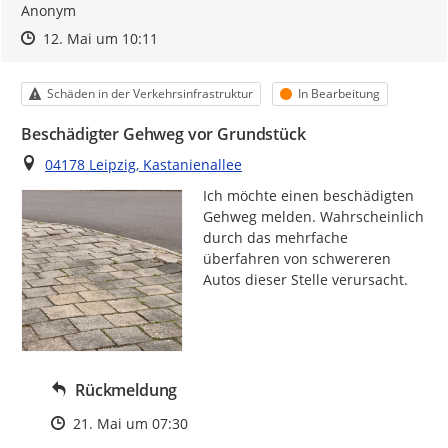
Anonym
Zeitpunkt des Erstellens
Zeitpunkt des Erstellens
Zur Äußerung
12. Mai um 10:11
Kategorie
Status
Schäden in der Verkehrsinfrastruktur
In Bearbeitung
Beschädigter Gehweg vor Grundstück
Ort
04178 Leipzig, Kastanienallee
Ich möchte einen beschädigten 
Gehweg melden. Wahrscheinlich 
durch das mehrfache 
überfahren von schwereren 
Autos dieser Stelle verursacht.
Rückmeldung
Zeitpunkt des Erstellens
21. Mai um 07:30