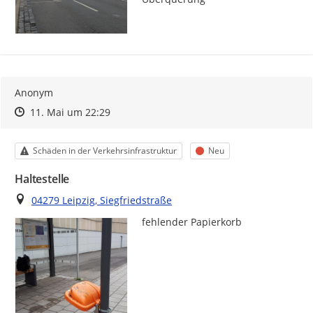
Anonym
Zeitpunkt des Erstellens
Zeitpunkt des Erstellens
Zur Äußerung
11. Mai um 22:29
Kategorie
Status
Schäden in der Verkehrsinfrastruktur
Neu
Haltestelle
Ort
04279 Leipzig, Siegfriedstraße
fehlender Papierkorb