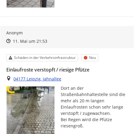
Anonym
Zeitpunkt des Erstellens
Zeitpunkt des Erstellens
Zur Äußerung
11. Mai um 21:53
Kategorie
Status
Schäden in der Verkehrsinfrastruktur
Neu
Einlaufroste verstopft / riesige Pfütze
Ort
04177 Leipzig, Jahnallee
Dort an der 
Straßenbahnhaltestelle sind die 
mehr als 20 m langen 
Einlaufrosten schon sehr lange 
verstopft / zugewachsen.

Bei Regen wird die Pfütze 
riesengroß.