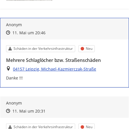
Anonym
Zeitpunkt des Erstellens
Zeitpunkt des Erstellens
Zur Äußerung
11. Mai um 20:46
Kategorie
Status
Schäden in der Verkehrsinfrastruktur
Neu
Mehrere Schlaglöcher bzw. Straßenschäden
Ort
04157 Leipzig, Michael-Kazmierczak-Straße
Danke !!!
Anonym
Zeitpunkt des Erstellens
Zeitpunkt des Erstellens
Zur Äußerung
11. Mai um 20:31
Kategorie
Status
Schäden in der Verkehrsinfrastruktur
Neu