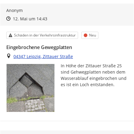
Anonym
Zeitpunkt des Erstellens
Zeitpunkt des Erstellens
Zur Äußerung
12. Mai um 14:43
Kategorie
Status
Schäden in der Verkehrsinfrastruktur
Neu
Eingebrochene Gewegplatten
Ort
04347 Leipzig, Zittauer Straße
In Höhe der Zittauer Straße 25 
sind Gehwegplatten neben dem 
Wasserablauf eingebrochen und 
es ist ein Loch entstanden.