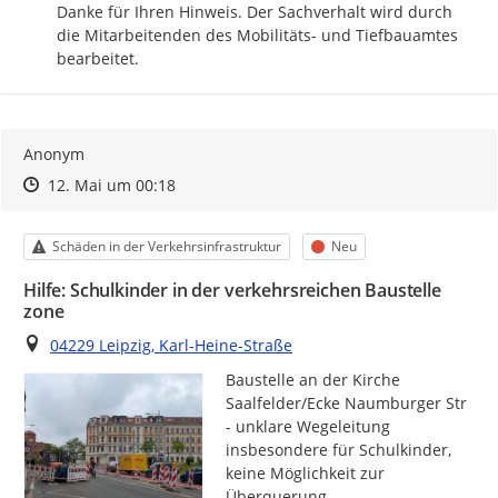
Danke für Ihren Hinweis. Der Sachverhalt wird durch 
die Mitarbeitenden des Mobilitäts- und Tiefbauamtes 
bearbeitet.
Anonym
Zeitpunkt des Erstellens
Zeitpunkt des Erstellens
Zur Äußerung
12. Mai um 00:18
Kategorie
Status
Schäden in der Verkehrsinfrastruktur
Neu
Hilfe: Schulkinder in der verkehrsreichen Baustelle
zone
Ort
04229 Leipzig, Karl-Heine-Straße
Baustelle an der Kirche 
Saalfelder/Ecke Naumburger Str 
- unklare Wegeleitung 
insbesondere für Schulkinder, 
keine Möglichkeit zur 
Überquerung