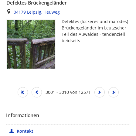
Defektes Brückengeländer
Ort
04179 Leipzig, Heuweg
Defektes (lockeres und marodes) 
Brückengeländer im Leutzscher 
Teil des Auwaldes - tendenziell 
beidseits
3001 - 3010 von 12571
Informationen
Kontakt