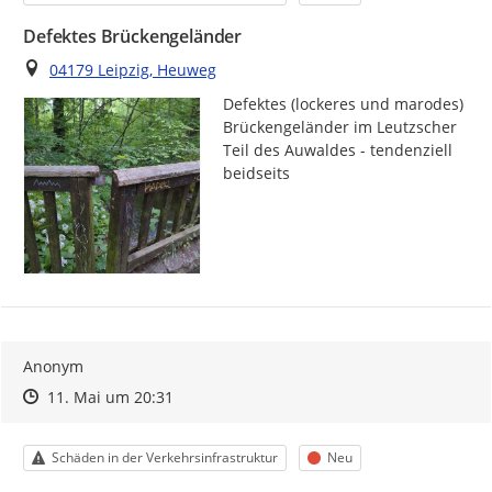
Defektes Brückengeländer
Ort
04179 Leipzig, Heuweg
Defektes (lockeres und marodes) 
Brückengeländer im Leutzscher 
Teil des Auwaldes - tendenziell 
beidseits
Anonym
Zeitpunkt des Erstellens
Zeitpunkt des Erstellens
Zur Äußerung
11. Mai um 20:31
Kategorie
Status
Schäden in der Verkehrsinfrastruktur
Neu