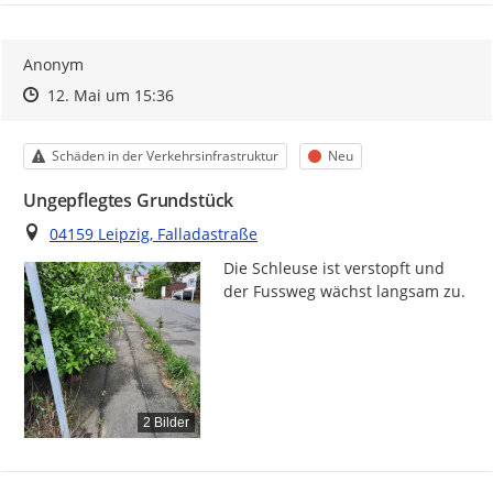
Anonym
Zeitpunkt des Erstellens
Zeitpunkt des Erstellens
Zur Äußerung
12. Mai um 15:36
Kategorie
Status
Schäden in der Verkehrsinfrastruktur
Neu
Ungepflegtes Grundstück
Ort
04159 Leipzig, Falladastraße
Die Schleuse ist verstopft und 
der Fussweg wächst langsam zu.
2 Bilder