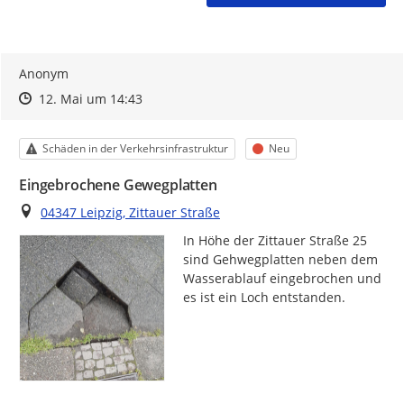
Anonym
Zeitpunkt des Erstellens
Zeitpunkt des Erstellens
Zur Äußerung
12. Mai um 14:43
Kategorie
Status
Schäden in der Verkehrsinfrastruktur
Neu
Eingebrochene Gewegplatten
Ort
04347 Leipzig, Zittauer Straße
In Höhe der Zittauer Straße 25 
sind Gehwegplatten neben dem 
Wasserablauf eingebrochen und 
es ist ein Loch entstanden.