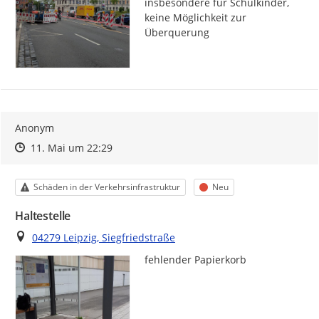
insbesondere für Schulkinder, 
keine Möglichkeit zur 
Überquerung
Anonym
Zeitpunkt des Erstellens
Zeitpunkt des Erstellens
Zur Äußerung
11. Mai um 22:29
Kategorie
Status
Schäden in der Verkehrsinfrastruktur
Neu
Haltestelle
Ort
04279 Leipzig, Siegfriedstraße
fehlender Papierkorb