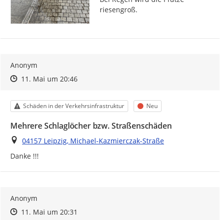
riesengroß.
Anonym
Zeitpunkt des Erstellens
Zeitpunkt des Erstellens
Zur Äußerung
11. Mai um 20:46
Kategorie
Status
Schäden in der Verkehrsinfrastruktur
Neu
Mehrere Schlaglöcher bzw. Straßenschäden
Ort
04157 Leipzig, Michael-Kazmierczak-Straße
Danke !!!
Anonym
Zeitpunkt des Erstellens
Zeitpunkt des Erstellens
Zur Äußerung
11. Mai um 20:31