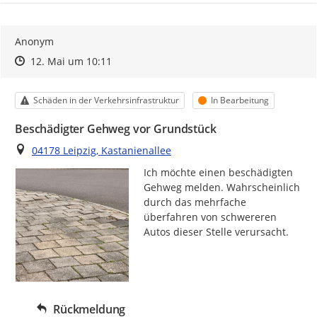
Anonym
Zeitpunkt des Erstellens
Zeitpunkt des Erstellens
Zur Äußerung
12. Mai um 10:11
Kategorie
Status
Schäden in der Verkehrsinfrastruktur
In Bearbeitung
Beschädigter Gehweg vor Grundstück
Ort
04178 Leipzig, Kastanienallee
Ich möchte einen beschädigten 
Gehweg melden. Wahrscheinlich 
durch das mehrfache 
überfahren von schwereren 
Autos dieser Stelle verursacht.
Rückmeldung