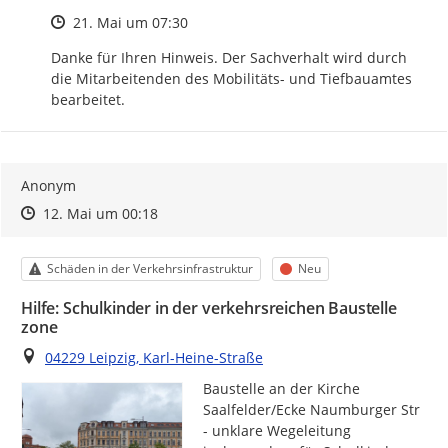
Zeitpunkt des Erstellens
21. Mai um 07:30
Danke für Ihren Hinweis. Der Sachverhalt wird durch 
die Mitarbeitenden des Mobilitäts- und Tiefbauamtes 
bearbeitet.
Anonym
Zeitpunkt des Erstellens
Zeitpunkt des Erstellens
Zur Äußerung
12. Mai um 00:18
Kategorie
Status
Schäden in der Verkehrsinfrastruktur
Neu
Hilfe: Schulkinder in der verkehrsreichen Baustelle
zone
Ort
04229 Leipzig, Karl-Heine-Straße
Baustelle an der Kirche 
Saalfelder/Ecke Naumburger Str 
- unklare Wegeleitung 