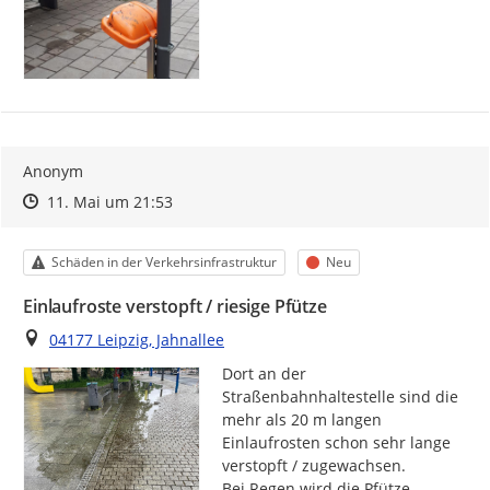
Anonym
Zeitpunkt des Erstellens
Zeitpunkt des Erstellens
Zur Äußerung
11. Mai um 21:53
Kategorie
Status
Schäden in der Verkehrsinfrastruktur
Neu
Einlaufroste verstopft / riesige Pfütze
Ort
04177 Leipzig, Jahnallee
Dort an der 
Straßenbahnhaltestelle sind die 
mehr als 20 m langen 
Einlaufrosten schon sehr lange 
verstopft / zugewachsen.

Bei Regen wird die Pfütze 