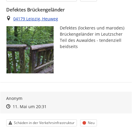
Defektes Brückengeländer
Ort
04179 Leipzig, Heuweg
Defektes (lockeres und marodes) 
Brückengeländer im Leutzscher 
Teil des Auwaldes - tendenziell 
beidseits
Anonym
Zeitpunkt des Erstellens
Zeitpunkt des Erstellens
Zur Äußerung
11. Mai um 20:31
Kategorie
Status
Schäden in der Verkehrsinfrastruktur
Neu