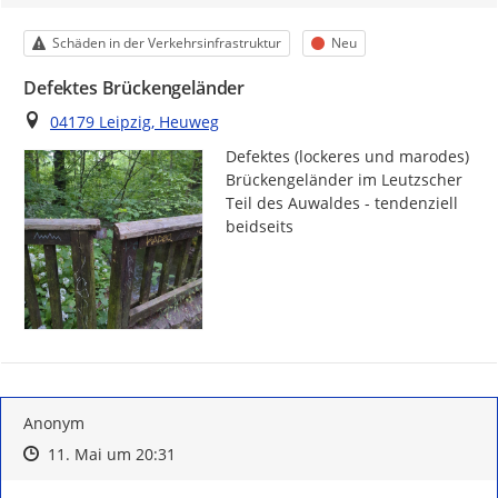
Kategorie
Status
Schäden in der Verkehrsinfrastruktur
Neu
Defektes Brückengeländer
Ort
04179 Leipzig, Heuweg
Defektes (lockeres und marodes) 
Brückengeländer im Leutzscher 
Teil des Auwaldes - tendenziell 
beidseits
Anonym
Zeitpunkt des Erstellens
Zeitpunkt des Erstellens
Zur Äußerung
11. Mai um 20:31