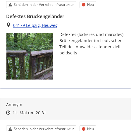
Kategorie
Status
Schäden in der Verkehrsinfrastruktur
Neu
Defektes Brückengeländer
Ort
04179 Leipzig, Heuweg
Defektes (lockeres und marodes) 
Brückengeländer im Leutzscher 
Teil des Auwaldes - tendenziell 
beidseits
Anonym
Zeitpunkt des Erstellens
Zeitpunkt des Erstellens
Zur Äußerung
11. Mai um 20:31
Kategorie
Status
Schäden in der Verkehrsinfrastruktur
Neu