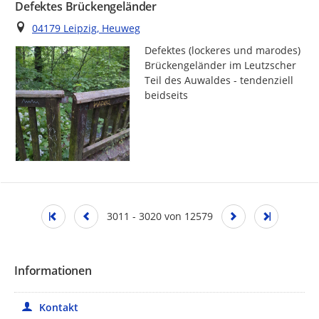
Defektes Brückengeländer
Ort
04179 Leipzig, Heuweg
Defektes (lockeres und marodes) 
Brückengeländer im Leutzscher 
Teil des Auwaldes - tendenziell 
beidseits
3011 - 3020 von 12579
Informationen
Kontakt