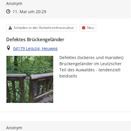
Anonym
Zeitpunkt des Erstellens
Zeitpunkt des Erstellens
Zur Äußerung
11. Mai um 20:29
Kategorie
Status
Schäden in der Verkehrsinfrastruktur
Neu
Defektes Brückengeländer
Ort
04179 Leipzig, Heuweg
Defektes (lockeres und marodes) 
Brückengeländer im Leutzscher 
Teil des Auwaldes - tendenziell 
beidseits
Anonym