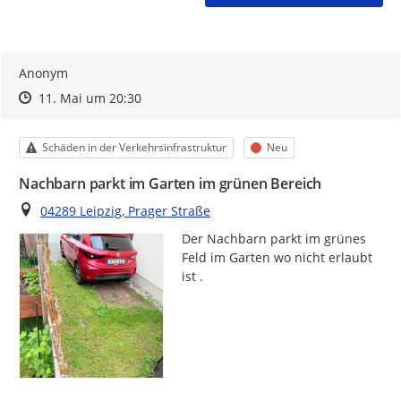
Anonym
Zeitpunkt des Erstellens
Zeitpunkt des Erstellens
Zur Äußerung
11. Mai um 20:30
Kategorie
Status
Schäden in der Verkehrsinfrastruktur
Neu
Nachbarn parkt im Garten im grünen Bereich
Ort
04289 Leipzig, Prager Straße
Der Nachbarn parkt im grünes 
Feld im Garten wo nicht erlaubt 
ist .