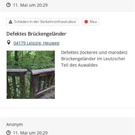
Zeitpunkt des Erstellens
Zeitpunkt des Erstellens
Zur Äußerung
11. Mai um 20:29
Kategorie
Status
Schäden in der Verkehrsinfrastruktur
Neu
Defektes Brückengeländer
Ort
04179 Leipzig, Heuweg
Defektes (lockeres und marodes) 
Brückengeländer im Leutzscher 
Teil des Auwaldes
Anonym
Zeitpunkt des Erstellens
Zeitpunkt des Erstellens
Zur Äußerung
11. Mai um 20:29