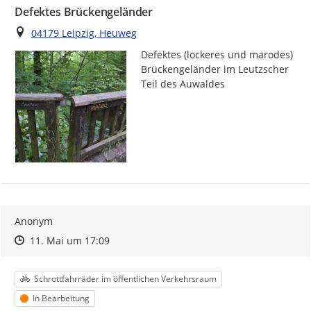
Defektes Brückengeländer
Ort
04179 Leipzig, Heuweg
Defektes (lockeres und marodes) 
Brückengeländer im Leutzscher 
Teil des Auwaldes
Anonym
Zeitpunkt des Erstellens
Zeitpunkt des Erstellens
Zur Äußerung
11. Mai um 17:09
Kategorie
Schrottfahrräder im öffentlichen Verkehrsraum
Status
In Bearbeitung