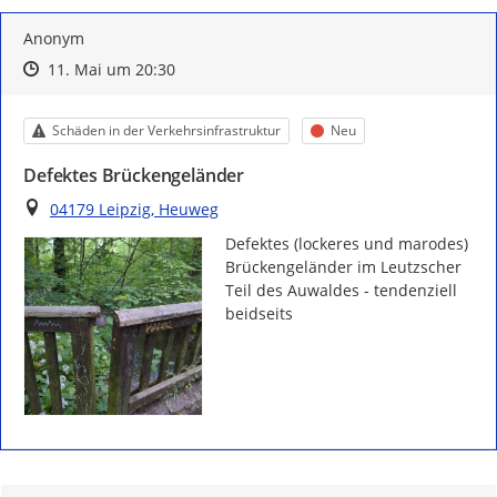
Anonym
Zeitpunkt des Erstellens
Zeitpunkt des Erstellens
Zur Äußerung
11. Mai um 20:30
Kategorie
Status
Schäden in der Verkehrsinfrastruktur
Neu
Defektes Brückengeländer
Ort
04179 Leipzig, Heuweg
Defektes (lockeres und marodes) 
Brückengeländer im Leutzscher 
Teil des Auwaldes - tendenziell 
beidseits