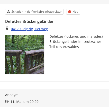
Kategorie
Status
Schäden in der Verkehrsinfrastruktur
Neu
Defektes Brückengeländer
Ort
04179 Leipzig, Heuweg
Defektes (lockeres und marodes) 
Brückengeländer im Leutzscher 
Teil des Auwaldes
Anonym
Zeitpunkt des Erstellens
Zeitpunkt des Erstellens
Zur Äußerung
11. Mai um 20:29