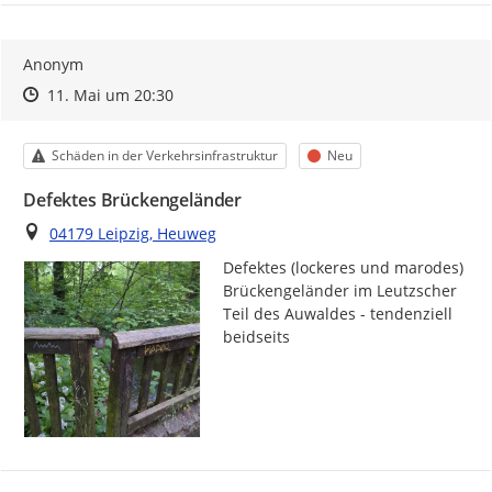
Anonym
Zeitpunkt des Erstellens
Zeitpunkt des Erstellens
Zur Äußerung
11. Mai um 20:30
Kategorie
Status
Schäden in der Verkehrsinfrastruktur
Neu
Defektes Brückengeländer
Ort
04179 Leipzig, Heuweg
Defektes (lockeres und marodes) 
Brückengeländer im Leutzscher 
Teil des Auwaldes - tendenziell 
beidseits