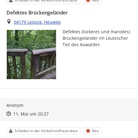
Schäden in der Verkehrsinfrastruktur
Neu
Defektes Brückengeländer
Ort
04179 Leipzig, Heuweg
Defektes (lockeres und marodes) 
Brückengeländer im Leutzscher 
Teil des Auwaldes
Anonym
Zeitpunkt des Erstellens
Zeitpunkt des Erstellens
Zur Äußerung
11. Mai um 20:27
Kategorie
Status
Schäden in der Verkehrsinfrastruktur
Neu