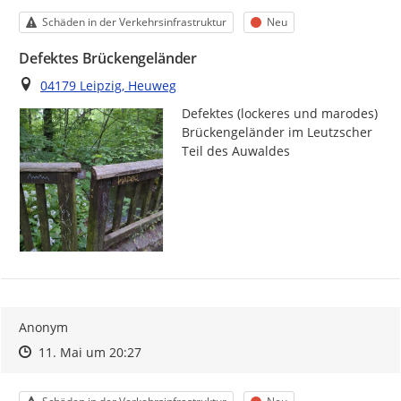
Kategorie
Status
Schäden in der Verkehrsinfrastruktur
Neu
Defektes Brückengeländer
Ort
04179 Leipzig, Heuweg
Defektes (lockeres und marodes) 
Brückengeländer im Leutzscher 
Teil des Auwaldes
Anonym
Zeitpunkt des Erstellens
Zeitpunkt des Erstellens
Zur Äußerung
11. Mai um 20:27
Kategorie
Status