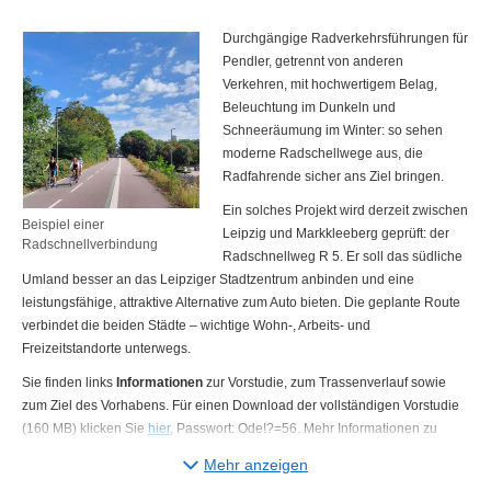
Durchgängige Radverkehrsführungen für
Pendler, getrennt von anderen
Verkehren, mit hochwertigem Belag,
Beleuchtung im Dunkeln und
Schneeräumung im Winter: so sehen
moderne Radschellwege aus, die
Radfahrende sicher ans Ziel bringen.
Ein solches Projekt wird derzeit zwischen
Beispiel einer
Leipzig und Markkleeberg geprüft: der
Radschnellverbindung
Radschnellweg R 5. Er soll das südliche
Umland besser an das Leipziger Stadtzentrum anbinden und eine
leistungsfähige, attraktive Alternative zum Auto bieten. Die geplante Route
verbindet die beiden Städte – wichtige Wohn-, Arbeits- und
Freizeitstandorte unterwegs.
Sie finden links
Informationen
zur Vorstudie, zum Trassenverlauf sowie
zum Ziel des Vorhabens. Für einen Download der vollständigen Vorstudie
(160 MB) klicken Sie
hier
, Passwort: Ode!?=56. Mehr Informationen zu
Radschnellwegen und Planungsabläufen finden Sie hier:
Radschnellwege
Mehr anzeigen
in Sachsen - sachsen.de
.