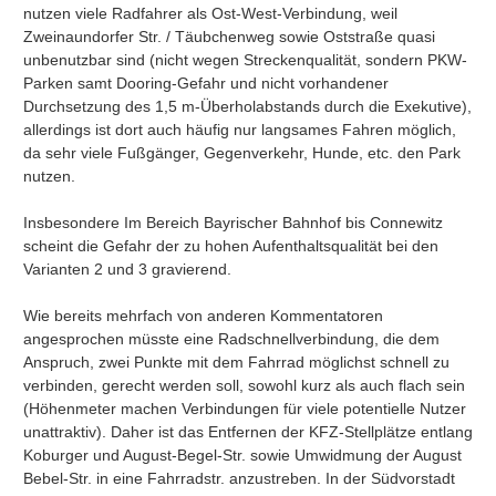
nutzen viele Radfahrer als Ost-West-Verbindung, weil 
Zweinaundorfer Str. / Täubchenweg sowie Oststraße quasi 
unbenutzbar sind (nicht wegen Streckenqualität, sondern PKW-
Parken samt Dooring-Gefahr und nicht vorhandener 
Durchsetzung des 1,5 m-Überholabstands durch die Exekutive), 
allerdings ist dort auch häufig nur langsames Fahren möglich, 
da sehr viele Fußgänger, Gegenverkehr, Hunde, etc. den Park 
nutzen.

Insbesondere Im Bereich Bayrischer Bahnhof bis Connewitz 
scheint die Gefahr der zu hohen Aufenthaltsqualität bei den 
Varianten 2 und 3 gravierend.

Wie bereits mehrfach von anderen Kommentatoren 
angesprochen müsste eine Radschnellverbindung, die dem 
Anspruch, zwei Punkte mit dem Fahrrad möglichst schnell zu 
verbinden, gerecht werden soll, sowohl kurz als auch flach sein 
(Höhenmeter machen Verbindungen für viele potentielle Nutzer 
unattraktiv). Daher ist das Entfernen der KFZ-Stellplätze entlang 
Koburger und August-Begel-Str. sowie Umwidmung der August 
Bebel-Str. in eine Fahrradstr. anzustreben. In der Südvorstadt 