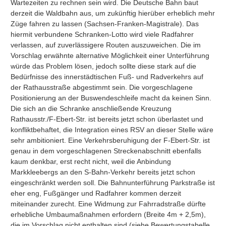
Wartezeiten zu rechnen sein wird. Die Deutsche Bahn baut 
derzeit die Waldbahn aus, um zukünftig hierüber erheblich mehr 
Züge fahren zu lassen (Sachsen-Franken-Magistrale). Das 
hiermit verbundene Schranken-Lotto wird viele Radfahrer 
verlassen, auf zuverlässigere Routen auszuweichen. Die im 
Vorschlag erwähnte alternative Möglichkeit einer Unterführung 
würde das Problem lösen, jedoch sollte diese stark auf die 
Bedürfnisse des innerstädtischen Fuß- und Radverkehrs auf 
der Rathausstraße abgestimmt sein. Die vorgeschlagene 
Positionierung an der Buswendeschleife macht da keinen Sinn. 
Die sich an die Schranke anschließende Kreuzung 
Rathausstr./F-Ebert-Str. ist bereits jetzt schon überlastet und 
konfliktbehaftet, die Integration eines RSV an dieser Stelle wäre 
sehr ambitioniert. Eine Verkehrsberuhigung der F-Ebert-Str. ist 
genau in dem vorgeschlagenen Streckenabschnitt ebenfalls 
kaum denkbar, erst recht nicht, weil die Anbindung 
Markkleebergs an den S-Bahn-Verkehr bereits jetzt schon 
eingeschränkt werden soll. Die Bahnunterführung Parkstraße ist 
eher eng, Fußgänger und Radfahrer kommen derzeit 
miteinander zurecht. Eine Widmung zur Fahrradstraße dürfte 
erhebliche Umbaumaßnahmen erfordern (Breite 4m + 2,5m), 
die im Vorschlag nicht enthalten sind (siehe Bewertungstabelle 