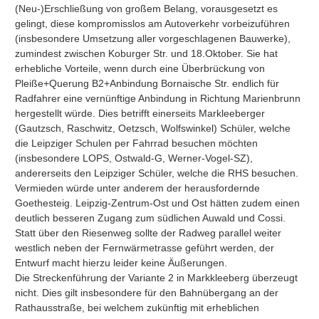
(Neu-)Erschließung von großem Belang, vorausgesetzt es 
gelingt, diese kompromisslos am Autoverkehr vorbeizuführen 
(insbesondere Umsetzung aller vorgeschlagenen Bauwerke), 
zumindest zwischen Koburger Str. und 18.Oktober. Sie hat 
erhebliche Vorteile, wenn durch eine Überbrückung von 
Pleiße+Querung B2+Anbindung Bornaische Str. endlich für 
Radfahrer eine vernünftige Anbindung in Richtung Marienbrunn 
hergestellt würde. Dies betrifft einerseits Markleeberger 
(Gautzsch, Raschwitz, Oetzsch, Wolfswinkel) Schüler, welche 
die Leipziger Schulen per Fahrrad besuchen möchten 
(insbesondere LOPS, Ostwald-G, Werner-Vogel-SZ), 
andererseits den Leipziger Schüler, welche die RHS besuchen. 
Vermieden würde unter anderem der herausfordernde 
Goethesteig. Leipzig-Zentrum-Ost und Ost hätten zudem einen 
deutlich besseren Zugang zum südlichen Auwald und Cossi. 
Statt über den Riesenweg sollte der Radweg parallel weiter 
westlich neben der Fernwärmetrasse geführt werden, der 
Entwurf macht hierzu leider keine Äußerungen.

Die Streckenführung der Variante 2 in Markkleeberg überzeugt 
nicht. Dies gilt insbesondere für den Bahnübergang an der 
Rathausstraße, bei welchem zukünftig mit erheblichen 