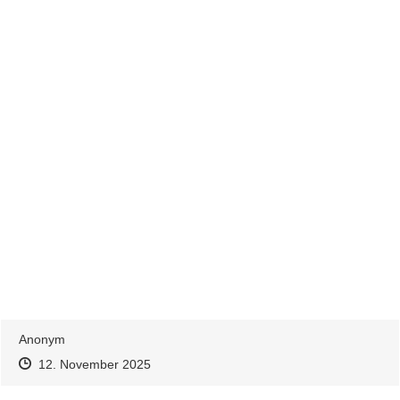
Anonym
Zeitpunkt des Erstellens
Zeitpunkt des Erstellens
Zur Äußerung
12. November 2025