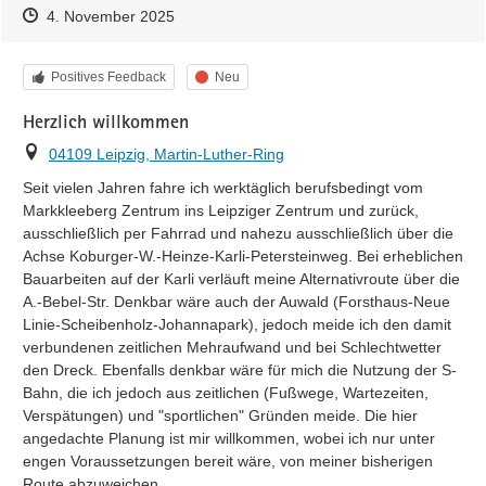
Zeitpunkt des Erstellens
Zeitpunkt des Erstellens
Zur Äußerung
4. November 2025
Kategorie
Status
Positives Feedback
Neu
Herzlich willkommen
Ort
04109 Leipzig, Martin-Luther-Ring
Seit vielen Jahren fahre ich werktäglich berufsbedingt vom 
Markkleeberg Zentrum ins Leipziger Zentrum und zurück, 
ausschließlich per Fahrrad und nahezu ausschließlich über die 
Achse Koburger-W.-Heinze-Karli-Petersteinweg. Bei erheblichen 
Bauarbeiten auf der Karli verläuft meine Alternativroute über die 
A.-Bebel-Str. Denkbar wäre auch der Auwald (Forsthaus-Neue 
Linie-Scheibenholz-Johannapark), jedoch meide ich den damit 
verbundenen zeitlichen Mehraufwand und bei Schlechtwetter 
den Dreck. Ebenfalls denkbar wäre für mich die Nutzung der S-
Bahn, die ich jedoch aus zeitlichen (Fußwege, Wartezeiten, 
Verspätungen) und "sportlichen" Gründen meide. Die hier 
angedachte Planung ist mir willkommen, wobei ich nur unter 
engen Voraussetzungen bereit wäre, von meiner bisherigen 
Route abzuweichen.
