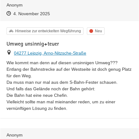
Anonym
Zeitpunkt des Erstellens
Zeitpunkt des Erstellens
Zur Äußerung
4. November 2025
Kategorie
Status
Hinweise zur entwickelten Wegführung
Neu
Umweg unsinnig+teuer
Ort
04277 Leipzig, Arno-Nitzsche-Straße
Wie kommt man denn auf diesen unsinnigen Umweg???

Entlang der Bahnstrecke auf der Westseite ist doch genug Platz 
für den Weg.

Da muss man nur mal aus dem S-Bahn-Fester schauen.

Und falls das Gelände noch der Bahn gehört:

Die Bahn hat eine neue Chefin.

Vielleicht sollte man mal mieinander reden, um zu einer 
vernünftigen Lösung zu finden.
Anonym