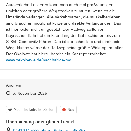
Autoverkehr. Letzteren kann man auch mal großräumiger 
umleiten oder größere Wegstrecken zumuten, wenn es die 
Umstände verlangen. Alle Verkehrsarten, die muskelbetrieben 
sind brauchen möglichst kurze und direkte Verbindungen! Das 
ist hier leider nicht umgesetzt. Der Radweg sollte vom 
Bayrischen Bahnhof direkt entlang der Bahnschienen bis zum 
S-Bhf. Connewitz führen. Das ist der schnellste und direkteste 
Weg. Nur so würde der Radweg seine größte Wirkung entfalten. 
https://
Der Ökolöwe hat hierzu bereits ein Konzept erarbeitet: 
bilitaet-stadtentwicklung-detail/
www.oekoloewe.de/nachhaltige-mo
...
.
Anonym
Zeitpunkt des Erstellens
Zeitpunkt des Erstellens
Zur Äußerung
6. November 2025
Kategorie
Status
Mögliche kritische Stellen
Neu
Überdachung oder gleich Tunnel
Ort
04416 Markkleeberg, Koburger Straße