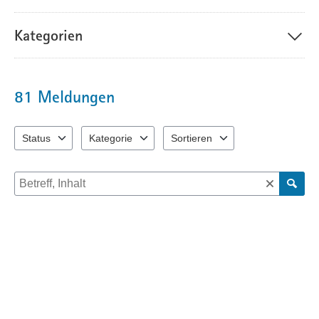
Ihre Anmerkungen
können Sie durch den blauen Button "Ihre
Meldung"
unterhalb der Karte abgeben. Bitte beachten Sie dafür auch die
Kategorien
ausklappbare Legende oben rechts in der Karte. Die Verkehrsplaner sind
an Ihrer lokalen Expertise interessiert. Alle Ihre Hinweise und Anregungen
werden inhaltlich ausgewertet, allerdings ohne dass
Einzelbeantwortungen ausgearbeitet werden. Bei der Auswertung werden
81
Meldungen
die eingehenden Hinweise und Anregungen in thematischen Blöcken
zusammenfasst und jeweils Einschätzungen zu den
Umsetzungsmöglichkeiten getroffen. Diese Auswertung steht anschließend
Status
Kategorie
Sortieren
auf der
Website
zur Verfügung.
1 Einträge verfügbar. Benutzen Sie "Pfeiltaste oben" und "Pfeiltast
4 Einträge verfügbar. Benutzen Sie "Pfeiltaste oben"
2 Einträge verfügbar. Benutzen Sie
Suche nach Meldungen und Kommentaren