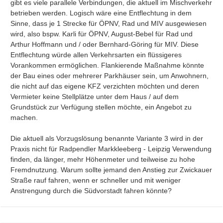
gibt es viele parallele Verbindungen, die aktuell im Mischverkehr 
betrieben werden. Logisch wäre eine Entflechtung in dem 
Sinne, dass je 1 Strecke für ÖPNV, Rad und MIV ausgewiesen 
wird, also bspw. Karli für ÖPNV, August-Bebel für Rad und 
Arthur Hoffmann und / oder Bernhard-Göring für MIV. Diese 
Entflechtung würde allen Verkehrsarten ein flüssigeres 
Vorankommen ermöglichen. Flankierende Maßnahme könnte 
der Bau eines oder mehrerer Parkhäuser sein, um Anwohnern, 
die nicht auf das eigene KFZ verzichten möchten und deren 
Vermieter keine Stellplätze unter dem Haus / auf dem 
Grundstück zur Verfügung stellen möchte, ein Angebot zu 
machen.

Die aktuell als Vorzugslösung benannte Variante 3 wird in der 
Praxis nicht für Radpendler Markkleeberg - Leipzig Verwendung 
finden, da länger, mehr Höhenmeter und teilweise zu hohe 
Fremdnutzung. Warum sollte jemand den Anstieg zur Zwickauer 
Straße rauf fahren, wenn er schneller und mit weniger 
Anstrengung durch die Südvorstadt fahren könnte?