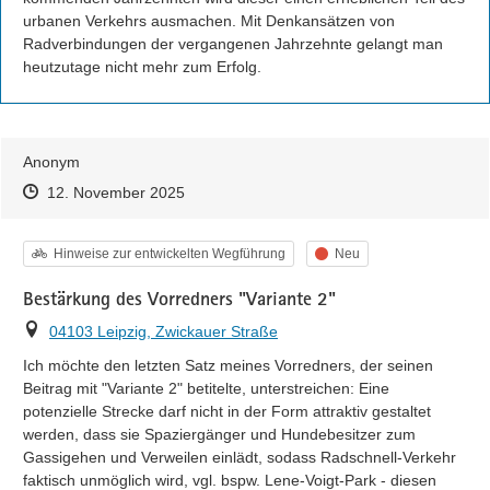
urbanen Verkehrs ausmachen. Mit Denkansätzen von 
Radverbindungen der vergangenen Jahrzehnte gelangt man 
heutzutage nicht mehr zum Erfolg.
Anonym
Zeitpunkt des Erstellens
Zeitpunkt des Erstellens
Zur Äußerung
12. November 2025
Kategorie
Status
Hinweise zur entwickelten Wegführung
Neu
Bestärkung des Vorredners "Variante 2"
Ort
04103 Leipzig, Zwickauer Straße
Ich möchte den letzten Satz meines Vorredners, der seinen 
Beitrag mit "Variante 2" betitelte, unterstreichen: Eine 
potenzielle Strecke darf nicht in der Form attraktiv gestaltet 
werden, dass sie Spaziergänger und Hundebesitzer zum 
Gassigehen und Verweilen einlädt, sodass Radschnell-Verkehr 
faktisch unmöglich wird, vgl. bspw. Lene-Voigt-Park - diesen 