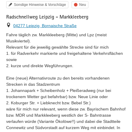
Kategorie
Status
Sonstige Hinweise & Vorschläge
Neu
Radschnellweg Leipzig - Markkleeberg
Ort
04277 Leipzig, Bornaische Straße
Fahre täglich zw. Markkleeberg (Mitte) und Lpz (meist 
Musikviertel).

Relevant für die jeweilig gewählte Strecke sind für mich

1. für Radverkehr markierte und freigehaltene Verkehrsflächen 
sowie

2. kurze und direkte Wegführungen.

Eine (neue) Alternativroute zu den bereits vorhandenen 
Strecken in das Stadzentrum

1. Johannapark + Scheibenholz + Pleißeradweg (nur bei 
trockenem Wetter gut befahrbar) bzw. Neue Linie oder

2. Koburger Str. + Liebknecht bzw. Bebel Str.)

wäre für mich nur relevant, wenn diese zw. Bayrischem Bahnhof 
bzw. MDR und Markkleeberg westlich der S- Bahntrasse 
verlaufen würde (Variante Ökolöwe!!) und dabei die Stadtteile 
Connewitz und Südvorstadt auf kurzem Weg mit einbindet. In 