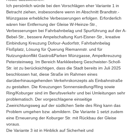
Ich persönlich würde bei den Vorschlägen eher Variante 1 in 
Betracht ziehen, insbesondere wenn im Abschnitt Brandtstr.-
Münzgasse erhebliche Verbesserungen erfolgen. Erforderlich 
wären hier Entfernung der Gleise W-Heinze-Str., 
Verbesserungen bei Fahrbahnbelag und Spurführung auf der A-
Bebel-Str., bessere Ampelschaltung Kurt-Eisner-Str., kreative 
Einbindung Kreuzung Dofour-Audorfstr, Fahrbahnbelag 
Floßplatz, Lösung für Querung Riemannstr. und für 
Nutzungskonflikt Gastro&Parken Münzgasse, Ampelkreuzung 
Petersteinweg. Im Bereich Markkleeberg Geschwister-Scholl-
Str. ist zu berücksichtigen, dass die Stadt bereits im Juli 2025 
beschlossen hat, diese Straße im Rahmen eines 
darüberhinausgehenden Verkehrskonzepts als Einbahnstraße 
zu gestalten. Die Kreuzungen Sonnensiedlung/Ring sowie 
Ring/Koburger sind im Berufsverkehr und bei Umleitungen sehr 
problematisch. Der vorgeschlagene einseitige 
Zweirichtungsweg auf der südlichen Seite des Ring kann das 
Problem umgehen bzw. abmildern. Die Variante 1 setzt zudem 
eine Erneuerung der Koburger Str. mit Rückbau der Gleise 
voraus.

Die Variante 3 ist in Hinblick auf Sicherheit und 