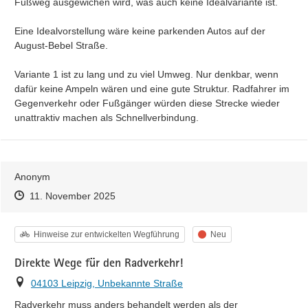
Fußweg ausgewichen wird, was auch keine Idealvariante ist.

Eine Idealvorstellung wäre keine parkenden Autos auf der 
August-Bebel Straße.

Variante 1 ist zu lang und zu viel Umweg. Nur denkbar, wenn 
dafür keine Ampeln wären und eine gute Struktur. Radfahrer im 
Gegenverkehr oder Fußgänger würden diese Strecke wieder 
unattraktiv machen als Schnellverbindung.
Anonym
Zeitpunkt des Erstellens
Zeitpunkt des Erstellens
Zur Äußerung
11. November 2025
Kategorie
Status
Hinweise zur entwickelten Wegführung
Neu
Direkte Wege für den Radverkehr!
Ort
04103 Leipzig, Unbekannte Straße
Radverkehr muss anders behandelt werden als der 