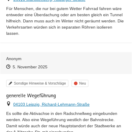
Für Menschen, die nur bei gutem Wetter Fahrrad fahren wäre 
entweder eine Überdachung oder am besten gleich ein Tunnel 
hilfreich. Dann muss auch im Winter nicht geräumt werden. Die 
Verkehrsarten würden sich in separaten Röhren isolieren 
lassen.
Anonym
Zeitpunkt des Erstellens
Zeitpunkt des Erstellens
Zur Äußerung
5. November 2025
Kategorie
Status
Sonstige Hinweise & Vorschläge
Neu
generelle Wegeführung
Ort
04103 Leipzig, Richard-Lehmann-Straße
Es sollte die Aktivachse in den Radschnellweg eingebunden 
werden. Also eine Wegeführung westlich der Bahnstrecke. 
Damit würde auch der neue Hauptstandort der Stadtwerke an 