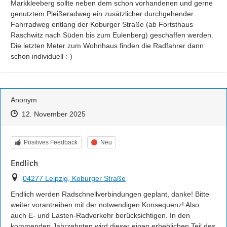
Markkleeberg sollte neben dem schon vorhandenen und gerne 
genutztem Pleißeradweg ein zusätzlicher durchgehender 
Fahrradweg entlang der Koburger Straße (ab Fortsthaus 
Raschwitz nach Süden bis zum Eulenberg) geschaffen werden.

Die letzten Meter zum Wohnhaus finden die Radfahrer dann 
schon individuell :-)
Anonym
Zeitpunkt des Erstellens
Zeitpunkt des Erstellens
Zur Äußerung
12. November 2025
Kategorie
Status
Positives Feedback
Neu
Endlich
Ort
04277 Leipzig, Koburger Straße
Endlich werden Radschnellverbindungen geplant, danke! Bitte 
weiter vorantreiben mit der notwendigen Konsequenz! Also 
auch E- und Lasten-Radverkehr berücksichtigen. In den 
kommenden Jahrzehnten wird dieser einen erheblichen Teil des 