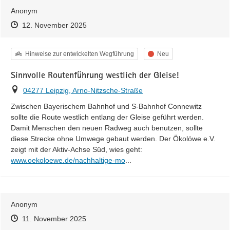
Anonym
Zeitpunkt des Erstellens
Zeitpunkt des Erstellens
Zur Äußerung
12. November 2025
Kategorie
Status
Hinweise zur entwickelten Wegführung
Neu
Sinnvolle Routenführung westlich der Gleise!
Ort
04277 Leipzig, Arno-Nitzsche-Straße
Zwischen Bayerischem Bahnhof und S-Bahnhof Connewitz 
sollte die Route westlich entlang der Gleise geführt werden. 
Damit Menschen den neuen Radweg auch benutzen, sollte 
diese Strecke ohne Umwege gebaut werden. Der Ökolöwe e.V. 
https://
zeigt mit der Aktiv-Achse Süd, wies geht: 
bilitaet-stadtentwicklung-detail/
www.oekoloewe.de/nachhaltige-mo
...
Anonym
Zeitpunkt des Erstellens
Zeitpunkt des Erstellens
Zur Äußerung
11. November 2025