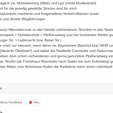
äglich zw. Markkleeberg (Mitte) und Lpz (meist Musikviertel).

t für die jeweilig gewählte Strecke sind für mich

 Radverkehr markierte und freigehaltene Verkehrsflächen sowie

ze und direkte Wegführungen.

neue) Alternativroute zu den bereits vorhandenen Strecken in das Stad
annapark + Scheibenholz + Pleißeradweg (nur bei trockenem Wetter gut
rger Str. + Liebknecht bzw. Bebel Str.)

ür mich nur relevant, wenn diese zw. Bayrischem Bahnhof bzw. MDR und
(Variante Ökolöwe!!) und dabei die Stadtteile Connewitz und Südvorsta
 neben dem schon vorhandenen und gerne genutztem Pleißeradweg ein 
er Straße (ab Fortsthaus Raschwitz nach Süden bis zum Eulenberg) ge
tzten Meter zum Wohnhaus finden die Radfahrer dann schon individuell 
m
egorie
Status
itives Feedback
Neu
ch