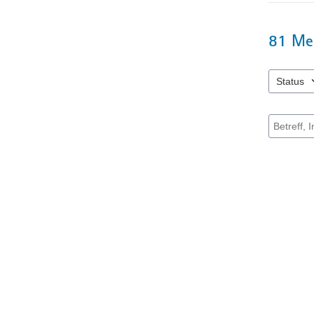
81
Me
Status
1 Einträge
Suche na