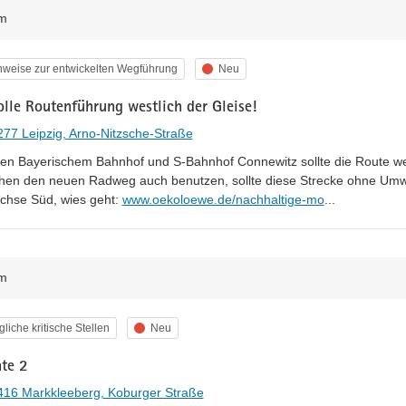
m
egorie
Status
nweise zur entwickelten Wegführung
Neu
olle Routenführung westlich der Gleise!
77 Leipzig, Arno-Nitzsche-Straße
en Bayerischem Bahnhof und S-Bahnhof Connewitz sollte die Route west
en den neuen Radweg auch benutzen, sollte diese Strecke ohne Umweg
https://
bilitaet-stadt
Achse Süd, wies geht: 
www.oekoloewe.de/nachhaltige-mo
...
m
egorie
Status
liche kritische Stellen
Neu
nte 2
416 Markkleeberg, Koburger Straße