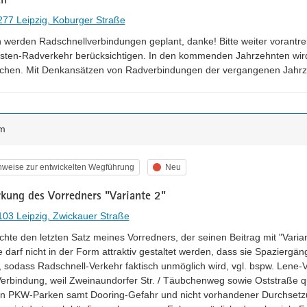
77 Leipzig, Koburger Straße
h werden Radschnellverbindungen geplant, danke! Bitte weiter vorantr
sten-Radverkehr berücksichtigen. In den kommenden Jahrzehnten wird 
hen. Mit Denkansätzen von Radverbindungen der vergangenen Jahrze
m
egorie
Status
nweise zur entwickelten Wegführung
Neu
rkung des Vorredners "Variante 2"
03 Leipzig, Zwickauer Straße
hte den letzten Satz meines Vorredners, der seinen Beitrag mit "Variante
e darf nicht in der Form attraktiv gestaltet werden, dass sie Spazier
, sodass Radschnell-Verkehr faktisch unmöglich wird, vgl. bspw. Lene-V
erbindung, weil Zweinaundorfer Str. / Täubchenweg sowie Oststraße qua
n PKW-Parken samt Dooring-Gefahr und nicht vorhandener Durchsetzun