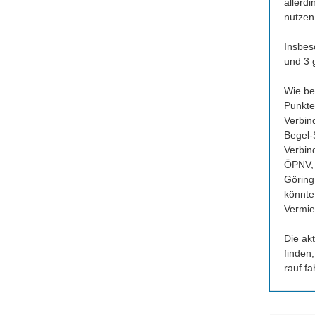
allerd
nutzen.
Insbes
und 3 g
Wie be
Punkte
Verbind
Begel-S
Verbin
ÖPNV, 
Göring
könnte
Vermie
Die ak
finden
rauf f