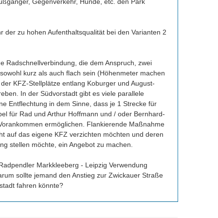
Fußgänger, Gegenverkehr, Hunde, etc. den Park 
der zu hohen Aufenthaltsqualität bei den Varianten 2 
 Radschnellverbindung, die dem Anspruch, zwei 
 sowohl kurz als auch flach sein (Höhenmeter machen 
en der KFZ-Stellplätze entlang Koburger und August-
en. In der Südvorstadt gibt es viele parallele 
e Entflechtung in dem Sinne, dass je 1 Strecke für 
el für Rad und Arthur Hoffmann und / oder Bernhard-
res Vorankommen ermöglichen. Flankierende Maßnahme 
ht auf das eigene KFZ verzichten möchten und deren 
ng stellen möchte, ein Angebot zu machen.

ür Radpendler Markkleeberg - Leipzig Verwendung 
rum sollte jemand den Anstieg zur Zwickauer Straße 
stadt fahren könnte?