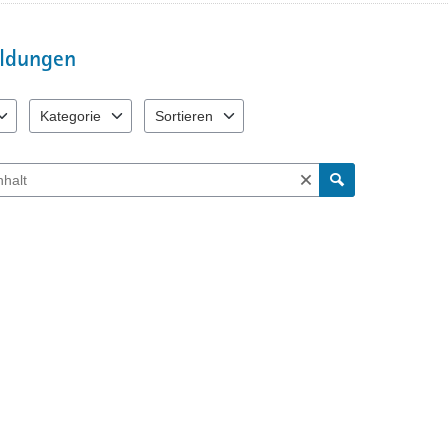
ldungen
Kategorie
Sortieren
 verfügbar. Benutzen Sie "Pfeiltaste oben" und "Pfeiltaste unten" zum N
4 Einträge verfügbar. Benutzen Sie "Pfeiltaste oben" und "Pfeiltas
2 Einträge verfügbar. Benutzen Sie "Pfeiltaste o
ch Meldungen und Kommentaren