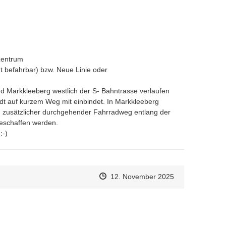
zentrum

 befahrbar) bzw. Neue Linie oder

 Markkleeberg westlich der S- Bahntrasse verlaufen 
dt auf kurzem Weg mit einbindet. In Markkleeberg 
zusätzlicher durchgehender Fahrradweg entlang der 
schaffen werden.

:-)
Zeitpunkt des Erstellens
Zeitpunkt des Erstellens
Zur Äußerung
12. November 2025