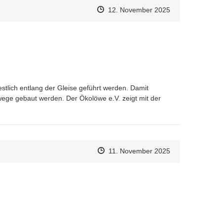
Zeitpunkt des Erstellens
Zeitpunkt des Erstellens
Zur Äußerung
12. November 2025
lich entlang der Gleise geführt werden. Damit 
e gebaut werden. Der Ökolöwe e.V. zeigt mit der 
entwicklung-detail/aktiv-achse-sued.html
Zeitpunkt des Erstellens
Zeitpunkt des Erstellens
Zur Äußerung
11. November 2025