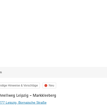
m
egorie
Status
stige Hinweise & Vorschläge
Neu
hnellweg Leipzig - Markkleeberg
77 Leipzig, Bornaische Straße