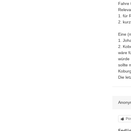
Fahre t
Relevan
1. für
2. kur
Eine (
1. Joh
2. Kobu
wäre f
würde 
sollte
Koburg
Die le
Anony
Kat
Pos
Endli