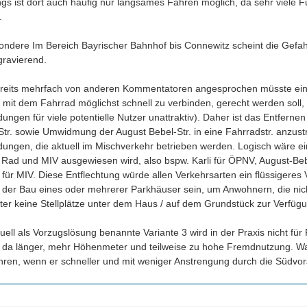
ings ist dort auch häufig nur langsames Fahren möglich, da sehr viele 


ondere Im Bereich Bayrischer Bahnhof bis Connewitz scheint die Gefahr 
ravierend.

reits mehrfach von anderen Kommentatoren angesprochen müsste eine
 mit dem Fahrrad möglichst schnell zu verbinden, gerecht werden soll,
ungen für viele potentielle Nutzer unattraktiv). Daher ist das Entfern
tr. sowie Umwidmung der August Bebel-Str. in eine Fahrradstr. anzustreb
dungen, die aktuell im Mischverkehr betrieben werden. Logisch wäre ein
Rad und MIV ausgewiesen wird, also bspw. Karli für ÖPNV, August-Beb
 für MIV. Diese Entflechtung würde allen Verkehrsarten ein flüssige
 der Bau eines oder mehrerer Parkhäuser sein, um Anwohnern, die nic
ter keine Stellplätze unter dem Haus / auf dem Grundstück zur Verfügu
tuell als Vorzugslösung benannte Variante 3 wird in der Praxis nicht f
, da länger, mehr Höhenmeter und teilweise zu hohe Fremdnutzung. Wa
ahren, wenn er schneller und mit weniger Anstrengung durch die Südvor