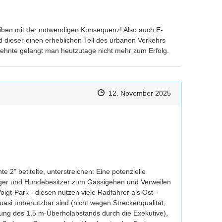
eiben mit der notwendigen Konsequenz! Also auch E- 
dieser einen erheblichen Teil des urbanen Verkehrs 
hnte gelangt man heutzutage nicht mehr zum Erfolg.
Zeitpunkt des Erstellens
Zeitpunkt des Erstellens
Zur Äußerung
12. November 2025
 2" betitelte, unterstreichen: Eine potenzielle 
gänger und Hundebesitzer zum Gassigehen und Verweilen 
oigt-Park - diesen nutzen viele Radfahrer als Ost-
si unbenutzbar sind (nicht wegen Streckenqualität, 
g des 1,5 m-Überholabstands durch die Exekutive), 