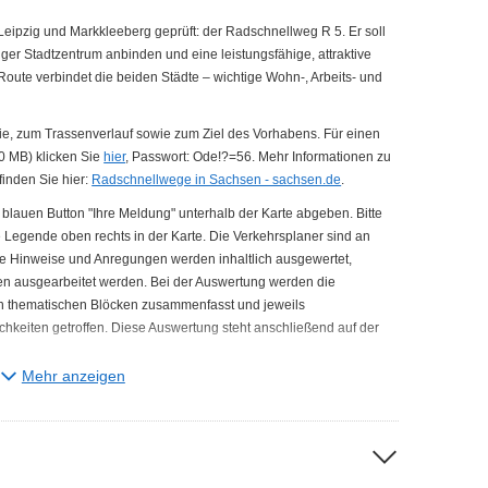
 Leipzig und Markkleeberg geprüft: der Radschnellweg R 5. Er soll
er Stadtzentrum anbinden und eine leistungsfähige, attraktive
 Route verbindet die beiden Städte – wichtige Wohn-, Arbeits- und
die, zum Trassenverlauf sowie zum Ziel des Vorhabens. Für einen
0 MB) klicken Sie
hier
, Passwort: Ode!?=56. Mehr Informationen zu
inden Sie hier:
Radschnellwege in Sachsen - sachsen.de
.
 blauen Button "Ihre Meldung"
unterhalb der Karte abgeben. Bitte
 Legende oben rechts in der Karte. Die Verkehrsplaner sind an
 Ihre Hinweise und Anregungen werden inhaltlich ausgewertet,
en ausgearbeitet werden. Bei der Auswertung werden die
 thematischen Blöcken zusammenfasst und jeweils
keiten getroffen. Diese Auswertung steht anschließend auf der
Mehr anzeigen