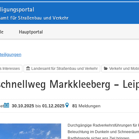
ligungsportal
samt für Straßenbau und Verkehr
le
Hauptportal
teiligungen
s Interesses
Landesamt für Straßenbau und Verkehr
Verkehr und Mobil
chnellweg Markkleeberg - Leip
Zeitraum
Meldungen
et
30.10.2025
bis
01.12.2025
81
Meldungen
Durchgängige Radverkehrsführungen für P
Beleuchtung im Dunkeln und Schneeräumu
Radfahrende sicher ans Ziel bringen.