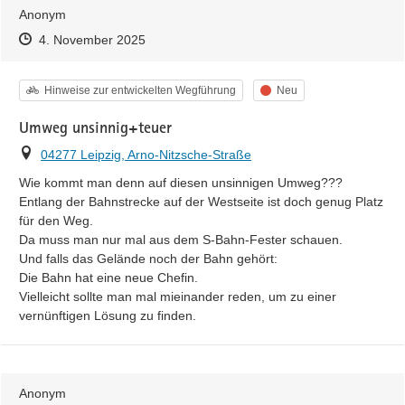
Anonym
Zeitpunkt des Erstellens
Zeitpunkt des Erstellens
Zur Äußerung
4. November 2025
Kategorie
Status
Hinweise zur entwickelten Wegführung
Neu
Umweg unsinnig+teuer
Ort
04277 Leipzig, Arno-Nitzsche-Straße
Wie kommt man denn auf diesen unsinnigen Umweg???

Entlang der Bahnstrecke auf der Westseite ist doch genug Platz 
für den Weg.

Da muss man nur mal aus dem S-Bahn-Fester schauen.

Und falls das Gelände noch der Bahn gehört:

Die Bahn hat eine neue Chefin.

Vielleicht sollte man mal mieinander reden, um zu einer 
vernünftigen Lösung zu finden.
Anonym