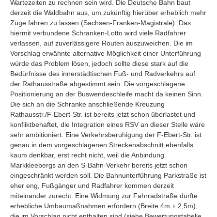
Wartezeiten zu rechnen sein wird. Die Deutsche Bahn baut 
derzeit die Waldbahn aus, um zukünftig hierüber erheblich mehr 
Züge fahren zu lassen (Sachsen-Franken-Magistrale). Das 
hiermit verbundene Schranken-Lotto wird viele Radfahrer 
verlassen, auf zuverlässigere Routen auszuweichen. Die im 
Vorschlag erwähnte alternative Möglichkeit einer Unterführung 
würde das Problem lösen, jedoch sollte diese stark auf die 
Bedürfnisse des innerstädtischen Fuß- und Radverkehrs auf 
der Rathausstraße abgestimmt sein. Die vorgeschlagene 
Positionierung an der Buswendeschleife macht da keinen Sinn. 
Die sich an die Schranke anschließende Kreuzung 
Rathausstr./F-Ebert-Str. ist bereits jetzt schon überlastet und 
konfliktbehaftet, die Integration eines RSV an dieser Stelle wäre 
sehr ambitioniert. Eine Verkehrsberuhigung der F-Ebert-Str. ist 
genau in dem vorgeschlagenen Streckenabschnitt ebenfalls 
kaum denkbar, erst recht nicht, weil die Anbindung 
Markkleebergs an den S-Bahn-Verkehr bereits jetzt schon 
eingeschränkt werden soll. Die Bahnunterführung Parkstraße ist 
eher eng, Fußgänger und Radfahrer kommen derzeit 
miteinander zurecht. Eine Widmung zur Fahrradstraße dürfte 
erhebliche Umbaumaßnahmen erfordern (Breite 4m + 2,5m), 
die im Vorschlag nicht enthalten sind (siehe Bewertungstabelle 