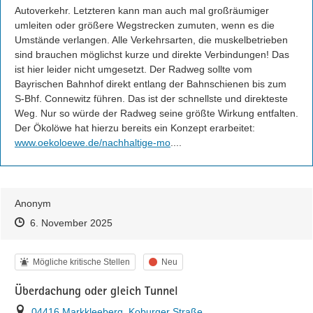
Autoverkehr. Letzteren kann man auch mal großräumiger 
umleiten oder größere Wegstrecken zumuten, wenn es die 
Umstände verlangen. Alle Verkehrsarten, die muskelbetrieben 
sind brauchen möglichst kurze und direkte Verbindungen! Das 
ist hier leider nicht umgesetzt. Der Radweg sollte vom 
Bayrischen Bahnhof direkt entlang der Bahnschienen bis zum 
S-Bhf. Connewitz führen. Das ist der schnellste und direkteste 
Weg. Nur so würde der Radweg seine größte Wirkung entfalten. 
https://
Der Ökolöwe hat hierzu bereits ein Konzept erarbeitet: 
bilitaet-stadtentwicklung-detail/
www.oekoloewe.de/nachhaltige-mo
...
.
Anonym
Zeitpunkt des Erstellens
Zeitpunkt des Erstellens
Zur Äußerung
6. November 2025
Kategorie
Status
Mögliche kritische Stellen
Neu
Überdachung oder gleich Tunnel
Ort
04416 Markkleeberg, Koburger Straße