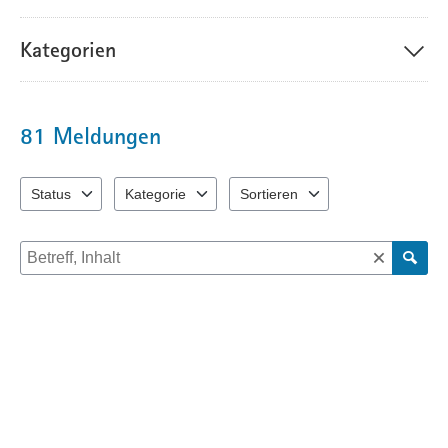
Ihre Anmerkungen
können Sie durch den blauen Button "Ihre
Meldung"
unterhalb der Karte abgeben. Bitte beachten Sie dafür auch die
Kategorien
ausklappbare Legende oben rechts in der Karte. Die Verkehrsplaner sind
an Ihrer lokalen Expertise interessiert. Alle Ihre Hinweise und Anregungen
werden inhaltlich ausgewertet, allerdings ohne dass
Einzelbeantwortungen ausgearbeitet werden. Bei der Auswertung werden
81
Meldungen
die eingehenden Hinweise und Anregungen in thematischen Blöcken
zusammenfasst und jeweils Einschätzungen zu den
Umsetzungsmöglichkeiten getroffen. Diese Auswertung steht anschließend
Status
Kategorie
Sortieren
auf der
Website
zur Verfügung.
1 Einträge verfügbar. Benutzen Sie "Pfeiltaste oben" und "Pfeiltast
4 Einträge verfügbar. Benutzen Sie "Pfeiltaste oben"
2 Einträge verfügbar. Benutzen Sie
Suche nach Meldungen und Kommentaren