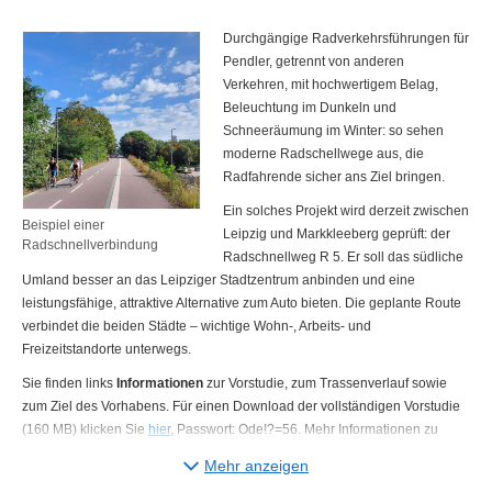
Durchgängige Radverkehrsführungen für
Pendler, getrennt von anderen
Verkehren, mit hochwertigem Belag,
Beleuchtung im Dunkeln und
Schneeräumung im Winter: so sehen
moderne Radschellwege aus, die
Radfahrende sicher ans Ziel bringen.
Ein solches Projekt wird derzeit zwischen
Beispiel einer
Leipzig und Markkleeberg geprüft: der
Radschnellverbindung
Radschnellweg R 5. Er soll das südliche
Umland besser an das Leipziger Stadtzentrum anbinden und eine
leistungsfähige, attraktive Alternative zum Auto bieten. Die geplante Route
verbindet die beiden Städte – wichtige Wohn-, Arbeits- und
Freizeitstandorte unterwegs.
Sie finden links
Informationen
zur Vorstudie, zum Trassenverlauf sowie
zum Ziel des Vorhabens. Für einen Download der vollständigen Vorstudie
(160 MB) klicken Sie
hier
, Passwort: Ode!?=56. Mehr Informationen zu
Radschnellwegen und Planungsabläufen finden Sie hier:
Radschnellwege
Mehr anzeigen
in Sachsen - sachsen.de
.