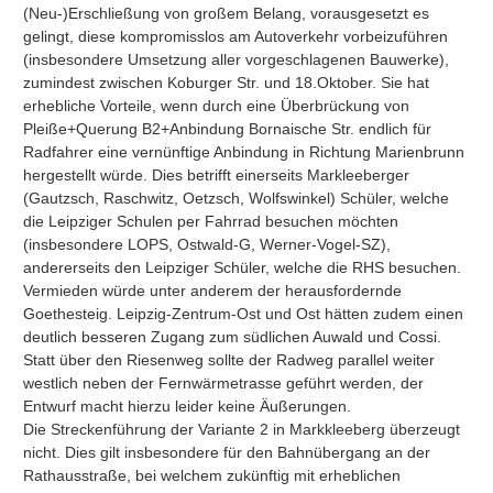
(Neu-)Erschließung von großem Belang, vorausgesetzt es 
gelingt, diese kompromisslos am Autoverkehr vorbeizuführen 
(insbesondere Umsetzung aller vorgeschlagenen Bauwerke), 
zumindest zwischen Koburger Str. und 18.Oktober. Sie hat 
erhebliche Vorteile, wenn durch eine Überbrückung von 
Pleiße+Querung B2+Anbindung Bornaische Str. endlich für 
Radfahrer eine vernünftige Anbindung in Richtung Marienbrunn 
hergestellt würde. Dies betrifft einerseits Markleeberger 
(Gautzsch, Raschwitz, Oetzsch, Wolfswinkel) Schüler, welche 
die Leipziger Schulen per Fahrrad besuchen möchten 
(insbesondere LOPS, Ostwald-G, Werner-Vogel-SZ), 
andererseits den Leipziger Schüler, welche die RHS besuchen. 
Vermieden würde unter anderem der herausfordernde 
Goethesteig. Leipzig-Zentrum-Ost und Ost hätten zudem einen 
deutlich besseren Zugang zum südlichen Auwald und Cossi. 
Statt über den Riesenweg sollte der Radweg parallel weiter 
westlich neben der Fernwärmetrasse geführt werden, der 
Entwurf macht hierzu leider keine Äußerungen.

Die Streckenführung der Variante 2 in Markkleeberg überzeugt 
nicht. Dies gilt insbesondere für den Bahnübergang an der 
Rathausstraße, bei welchem zukünftig mit erheblichen 