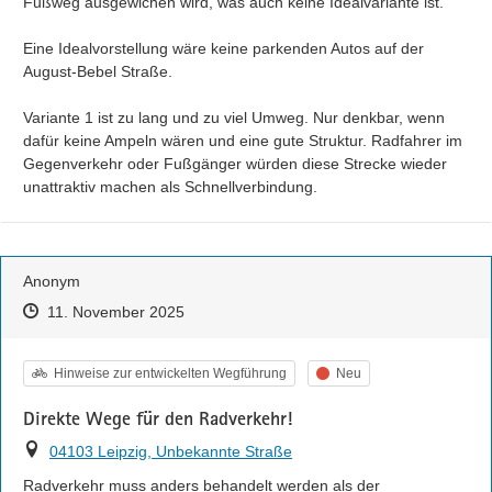
Fußweg ausgewichen wird, was auch keine Idealvariante ist.

Eine Idealvorstellung wäre keine parkenden Autos auf der 
August-Bebel Straße.

Variante 1 ist zu lang und zu viel Umweg. Nur denkbar, wenn 
dafür keine Ampeln wären und eine gute Struktur. Radfahrer im 
Gegenverkehr oder Fußgänger würden diese Strecke wieder 
unattraktiv machen als Schnellverbindung.
Anonym
Zeitpunkt des Erstellens
Zeitpunkt des Erstellens
Zur Äußerung
11. November 2025
Kategorie
Status
Hinweise zur entwickelten Wegführung
Neu
Direkte Wege für den Radverkehr!
Ort
04103 Leipzig, Unbekannte Straße
Radverkehr muss anders behandelt werden als der 