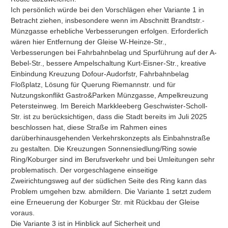
Ich persönlich würde bei den Vorschlägen eher Variante 1 in 
Betracht ziehen, insbesondere wenn im Abschnitt Brandtstr.-
Münzgasse erhebliche Verbesserungen erfolgen. Erforderlich 
wären hier Entfernung der Gleise W-Heinze-Str., 
Verbesserungen bei Fahrbahnbelag und Spurführung auf der A-
Bebel-Str., bessere Ampelschaltung Kurt-Eisner-Str., kreative 
Einbindung Kreuzung Dofour-Audorfstr, Fahrbahnbelag 
Floßplatz, Lösung für Querung Riemannstr. und für 
Nutzungskonflikt Gastro&Parken Münzgasse, Ampelkreuzung 
Petersteinweg. Im Bereich Markkleeberg Geschwister-Scholl-
Str. ist zu berücksichtigen, dass die Stadt bereits im Juli 2025 
beschlossen hat, diese Straße im Rahmen eines 
darüberhinausgehenden Verkehrskonzepts als Einbahnstraße 
zu gestalten. Die Kreuzungen Sonnensiedlung/Ring sowie 
Ring/Koburger sind im Berufsverkehr und bei Umleitungen sehr 
problematisch. Der vorgeschlagene einseitige 
Zweirichtungsweg auf der südlichen Seite des Ring kann das 
Problem umgehen bzw. abmildern. Die Variante 1 setzt zudem 
eine Erneuerung der Koburger Str. mit Rückbau der Gleise 
voraus.

Die Variante 3 ist in Hinblick auf Sicherheit und 