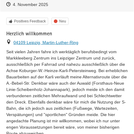
Zeitpunkt des Erstellens
Zeitpunkt des Erstellens
Zur Äußerung
4. November 2025
Kategorie
Status
Positives Feedback
Neu
Herzlich willkommen
Ort
04109 Leipzig, Martin-Luther-Ring
Seit vielen Jahren fahre ich werktäglich berufsbedingt vom 
Markkleeberg Zentrum ins Leipziger Zentrum und zurück, 
ausschließlich per Fahrrad und nahezu ausschließlich über die 
Achse Koburger-W.-Heinze-Karli-Petersteinweg. Bei erheblichen 
Bauarbeiten auf der Karli verläuft meine Alternativroute über die 
A.-Bebel-Str. Denkbar wäre auch der Auwald (Forsthaus-Neue 
Linie-Scheibenholz-Johannapark), jedoch meide ich den damit 
verbundenen zeitlichen Mehraufwand und bei Schlechtwetter 
den Dreck. Ebenfalls denkbar wäre für mich die Nutzung der S-
Bahn, die ich jedoch aus zeitlichen (Fußwege, Wartezeiten, 
Verspätungen) und "sportlichen" Gründen meide. Die hier 
angedachte Planung ist mir willkommen, wobei ich nur unter 
engen Voraussetzungen bereit wäre, von meiner bisherigen 
Route abzuweichen.
