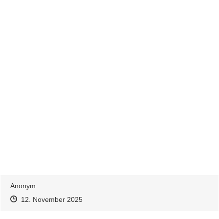
Anonym
Zeitpunkt des Erstellens
Zeitpunkt des Erstellens
Zur Äußerung
12. November 2025