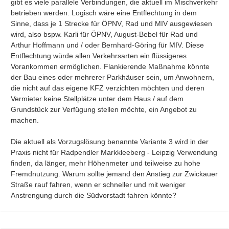
gibt es viele parallele Verbindungen, die aktuell im Mischverkehr 
betrieben werden. Logisch wäre eine Entflechtung in dem 
Sinne, dass je 1 Strecke für ÖPNV, Rad und MIV ausgewiesen 
wird, also bspw. Karli für ÖPNV, August-Bebel für Rad und 
Arthur Hoffmann und / oder Bernhard-Göring für MIV. Diese 
Entflechtung würde allen Verkehrsarten ein flüssigeres 
Vorankommen ermöglichen. Flankierende Maßnahme könnte 
der Bau eines oder mehrerer Parkhäuser sein, um Anwohnern, 
die nicht auf das eigene KFZ verzichten möchten und deren 
Vermieter keine Stellplätze unter dem Haus / auf dem 
Grundstück zur Verfügung stellen möchte, ein Angebot zu 
machen.

Die aktuell als Vorzugslösung benannte Variante 3 wird in der 
Praxis nicht für Radpendler Markkleeberg - Leipzig Verwendung 
finden, da länger, mehr Höhenmeter und teilweise zu hohe 
Fremdnutzung. Warum sollte jemand den Anstieg zur Zwickauer 
Straße rauf fahren, wenn er schneller und mit weniger 
Anstrengung durch die Südvorstadt fahren könnte?