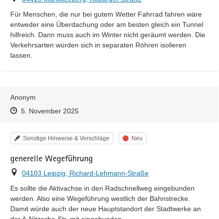
Für Menschen, die nur bei gutem Wetter Fahrrad fahren wäre 
entweder eine Überdachung oder am besten gleich ein Tunnel 
hilfreich. Dann muss auch im Winter nicht geräumt werden. Die 
Verkehrsarten würden sich in separaten Röhren isolieren 
lassen.
Anonym
Zeitpunkt des Erstellens
Zeitpunkt des Erstellens
Zur Äußerung
5. November 2025
Kategorie
Status
Sonstige Hinweise & Vorschläge
Neu
generelle Wegeführung
Ort
04103 Leipzig, Richard-Lehmann-Straße
Es sollte die Aktivachse in den Radschnellweg eingebunden 
werden. Also eine Wegeführung westlich der Bahnstrecke. 
Damit würde auch der neue Hauptstandort der Stadtwerke an 