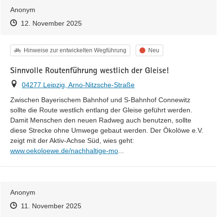
Anonym
Zeitpunkt des Erstellens
Zeitpunkt des Erstellens
Zur Äußerung
12. November 2025
Kategorie
Status
Hinweise zur entwickelten Wegführung
Neu
Sinnvolle Routenführung westlich der Gleise!
Ort
04277 Leipzig, Arno-Nitzsche-Straße
Zwischen Bayerischem Bahnhof und S-Bahnhof Connewitz 
sollte die Route westlich entlang der Gleise geführt werden. 
Damit Menschen den neuen Radweg auch benutzen, sollte 
diese Strecke ohne Umwege gebaut werden. Der Ökolöwe e.V. 
https://
zeigt mit der Aktiv-Achse Süd, wies geht: 
bilitaet-stadtentwicklung-detail/
www.oekoloewe.de/nachhaltige-mo
...
Anonym
Zeitpunkt des Erstellens
Zeitpunkt des Erstellens
Zur Äußerung
11. November 2025