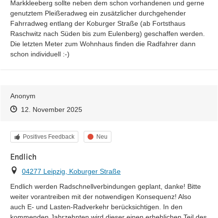
Markkleeberg sollte neben dem schon vorhandenen und gerne 
genutztem Pleißeradweg ein zusätzlicher durchgehender 
Fahrradweg entlang der Koburger Straße (ab Fortsthaus 
Raschwitz nach Süden bis zum Eulenberg) geschaffen werden.

Die letzten Meter zum Wohnhaus finden die Radfahrer dann 
schon individuell :-)
Anonym
Zeitpunkt des Erstellens
Zeitpunkt des Erstellens
Zur Äußerung
12. November 2025
Kategorie
Status
Positives Feedback
Neu
Endlich
Ort
04277 Leipzig, Koburger Straße
Endlich werden Radschnellverbindungen geplant, danke! Bitte 
weiter vorantreiben mit der notwendigen Konsequenz! Also 
auch E- und Lasten-Radverkehr berücksichtigen. In den 
kommenden Jahrzehnten wird dieser einen erheblichen Teil des 