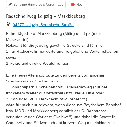
Kategorie
Status
Sonstige Hinweise & Vorschläge
Neu
Radschnellweg Leipzig - Markkleeberg
Ort
04277 Leipzig, Bornaische Straße
Fahre täglich zw. Markkleeberg (Mitte) und Lpz (meist 
Musikviertel).

Relevant für die jeweilig gewählte Strecke sind für mich

1. für Radverkehr markierte und freigehaltene Verkehrsflächen 
sowie

2. kurze und direkte Wegführungen.

Eine (neue) Alternativroute zu den bereits vorhandenen 
Strecken in das Stadzentrum

1. Johannapark + Scheibenholz + Pleißeradweg (nur bei 
trockenem Wetter gut befahrbar) bzw. Neue Linie oder

2. Koburger Str. + Liebknecht bzw. Bebel Str.)

wäre für mich nur relevant, wenn diese zw. Bayrischem Bahnhof 
bzw. MDR und Markkleeberg westlich der S- Bahntrasse 
verlaufen würde (Variante Ökolöwe!!) und dabei die Stadtteile 
Connewitz und Südvorstadt auf kurzem Weg mit einbindet. In 