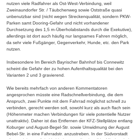
nutzen viele Radfahrer als Ost-West-Verbindung, weil 
Zweinaundorfer Str. / Täubchenweg sowie Oststraße quasi 
unbenutzbar sind (nicht wegen Streckenqualität, sondern PKW-
Parken samt Dooring-Gefahr und nicht vorhandener 
Durchsetzung des 1,5 m-Überholabstands durch die Exekutive), 
allerdings ist dort auch häufig nur langsames Fahren möglich, 
da sehr viele Fußgänger, Gegenverkehr, Hunde, etc. den Park 
nutzen.

Insbesondere Im Bereich Bayrischer Bahnhof bis Connewitz 
scheint die Gefahr der zu hohen Aufenthaltsqualität bei den 
Varianten 2 und 3 gravierend.

Wie bereits mehrfach von anderen Kommentatoren 
angesprochen müsste eine Radschnellverbindung, die dem 
Anspruch, zwei Punkte mit dem Fahrrad möglichst schnell zu 
verbinden, gerecht werden soll, sowohl kurz als auch flach sein 
(Höhenmeter machen Verbindungen für viele potentielle Nutzer 
unattraktiv). Daher ist das Entfernen der KFZ-Stellplätze entlang 
Koburger und August-Begel-Str. sowie Umwidmung der August 
Bebel-Str. in eine Fahrradstr. anzustreben. In der Südvorstadt 