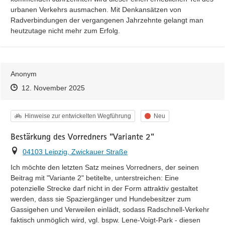
urbanen Verkehrs ausmachen. Mit Denkansätzen von 
Radverbindungen der vergangenen Jahrzehnte gelangt man 
heutzutage nicht mehr zum Erfolg.
Anonym
Zeitpunkt des Erstellens
Zeitpunkt des Erstellens
Zur Äußerung
12. November 2025
Kategorie
Status
Hinweise zur entwickelten Wegführung
Neu
Bestärkung des Vorredners "Variante 2"
Ort
04103 Leipzig, Zwickauer Straße
Ich möchte den letzten Satz meines Vorredners, der seinen 
Beitrag mit "Variante 2" betitelte, unterstreichen: Eine 
potenzielle Strecke darf nicht in der Form attraktiv gestaltet 
werden, dass sie Spaziergänger und Hundebesitzer zum 
Gassigehen und Verweilen einlädt, sodass Radschnell-Verkehr 
faktisch unmöglich wird, vgl. bspw. Lene-Voigt-Park - diesen 