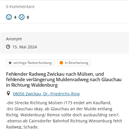
0 Kommentare
Positive Bewertung
Negative Bewertung
4
0
Anonym
Zeitpunkt des Erstellens
Zeitpunkt des Erstellens
Zur Äußerung
15. Mai 2024
Kategorie
Status
wichtige Radverbindung
In Bearbeitung
Fehlender Radweg Zwickau nach Mülsen, und
fehlende verlängerung Muldenradweg nach Glauchau
in Richtung Waldenburg
Ort
08056 Zwickau, Dr.-Friedrichs-Ring
-die Strecke Richtung Mülsen /173 endet am Kaufland,

-bis Glauchau okay, ab Glauchau an der Mulde entlang 
Richtg. Waldenburg/ Remse sollte doch ausbaufähig sein?,

-ebenso ab Cainsdorfer Bahnhof Richtung Wiesenburg fehlt 
Radweg, Schade.