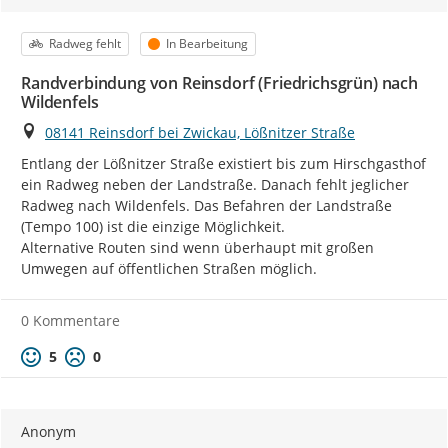
Kategorie
Status
Radweg fehlt
In Bearbeitung
Randverbindung von Reinsdorf (Friedrichsgrün) nach
Wildenfels
Ort
08141 Reinsdorf bei Zwickau, Lößnitzer Straße
Entlang der Lößnitzer Straße existiert bis zum Hirschgasthof 
ein Radweg neben der Landstraße. Danach fehlt jeglicher 
Radweg nach Wildenfels. Das Befahren der Landstraße 
(Tempo 100) ist die einzige Möglichkeit.

Alternative Routen sind wenn überhaupt mit großen 
Umwegen auf öffentlichen Straßen möglich.
0 Kommentare
Positive Bewertung
Negative Bewertung
5
0
Anonym