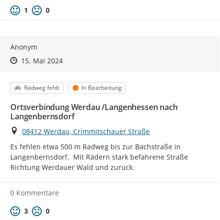
Positive Bewertung
Negative Bewertung
1
0
Anonym
Zeitpunkt des Erstellens
Zeitpunkt des Erstellens
Zur Äußerung
15. Mai 2024
Kategorie
Status
Radweg fehlt
In Bearbeitung
Ortsverbindung Werdau /Langenhessen nach
Langenbernsdorf
Ort
08412 Werdau, Crimmitschauer Straße
Es fehlen etwa 500 m Radweg bis zur Bachstraße in 
Langenbernsdorf.  Mit Rädern stark befahrene Straße 
Richtung Werdauer Wald und zurück.
0 Kommentare
Positive Bewertung
Negative Bewertung
3
0