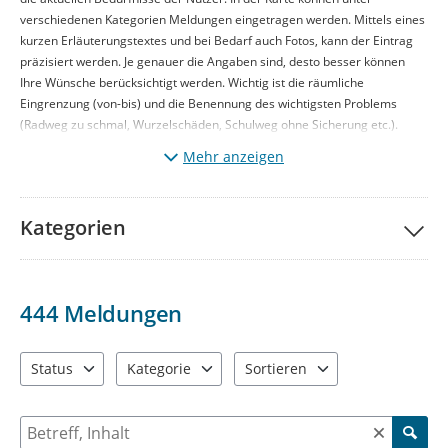
verschiedenen Kategorien Meldungen eingetragen werden. Mittels eines
kurzen Erläuterungstextes und bei Bedarf auch Fotos, kann der Eintrag
präzisiert werden. Je genauer die Angaben sind, desto besser können
Ihre Wünsche berücksichtigt werden. Wichtig ist die räumliche
Eingrenzung (von-bis) und die Benennung des wichtigsten Problems
(Radweg zu schmal, Wurzelschäden, Schulweg ohne Sicherung etc.).
Diese Maßnahme wird mitfinanziert durch Steuermittel auf der
Mehr anzeigen
Grundlage des vom Sächsischen Landtag beschlossenen Haushaltes.
Kategorien
444
Meldungen
Status
Kategorie
Sortieren
1 Einträge verfügbar. Benutzen Sie "Pfeiltaste oben" und "Pfeil
11 Einträge verfügbar. Benutzen Sie "Pfeiltaste o
5 Einträge verfügbar. Benutzen 
Suche nach Meldungen und Kommentaren