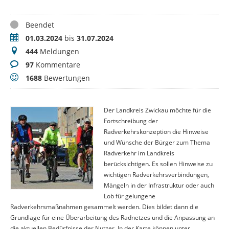
Status
Beendet
Zeitraum
01.03.2024
bis
31.07.2024
Meldungen
444
Meldungen
Kommentare
97
Kommentare
Bewertungen
1688
Bewertungen
Der Landkreis Zwickau möchte für die
Fortschreibung der
Radverkehrskonzeption die Hinweise
und Wünsche der Bürger zum Thema
Radverkehr im Landkreis
berücksichtigen. Es sollen Hinweise zu
wichtigen Radverkehrsverbindungen,
Mängeln in der Infrastruktur oder auch
Lob für gelungene
Radverkehrsmaßnahmen gesammelt werden. Dies bildet dann die
Grundlage für eine Überarbeitung des Radnetzes und die Anpassung an
die aktuellen Bedürfnisse der Nutzer. In der Karte können unter