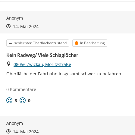
Anonym
Zeitpunkt des Erstellens
Zeitpunkt des Erstellens
Zur Äußerung
14. Mai 2024
Kategorie
Status
schlechter Oberflächenzustand
In Bearbeitung
Kein Radweg/ Viele Schlaglöcher
Ort
08056 Zwickau, Moritzstraße
Oberfläche der Fahrbahn insgesamt schwer zu befahren
0 Kommentare
Positive Bewertung
Negative Bewertung
3
0
Anonym
Zeitpunkt des Erstellens
Zeitpunkt des Erstellens
Zur Äußerung
14. Mai 2024