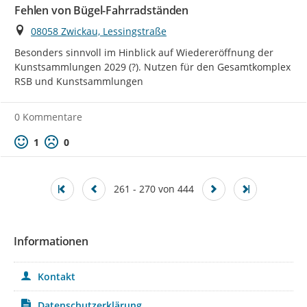
Fehlen von Bügel-Fahrradständen
Ort
08058 Zwickau, Lessingstraße
Besonders sinnvoll im Hinblick auf Wiedereröffnung der 
Kunstsammlungen 2029 (?). Nutzen für den Gesamtkomplex 
RSB und Kunstsammlungen
0 Kommentare
Positive Bewertung
Negative Bewertung
1
0
261 - 270 von 444
Informationen
Kontakt
Datenschutzerklärung