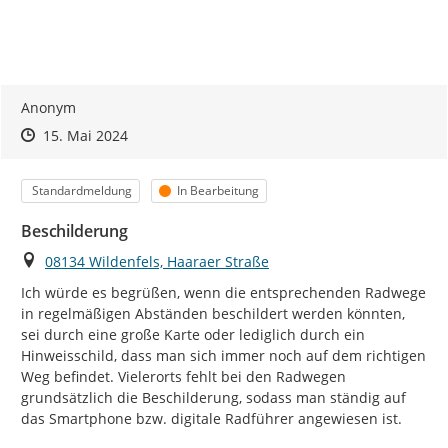
Anonym
Zeitpunkt des Erstellens
Zeitpunkt des Erstellens
Zur Äußerung
15. Mai 2024
Kategorie
Status
Standardmeldung
In Bearbeitung
Beschilderung
Ort
08134 Wildenfels, Haaraer Straße
Ich würde es begrüßen, wenn die entsprechenden Radwege 
in regelmäßigen Abständen beschildert werden könnten, 
sei durch eine große Karte oder lediglich durch ein 
Hinweisschild, dass man sich immer noch auf dem richtigen 
Weg befindet. Vielerorts fehlt bei den Radwegen 
grundsätzlich die Beschilderung, sodass man ständig auf 
das Smartphone bzw. digitale Radführer angewiesen ist.