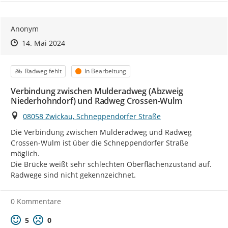
Anonym
Zeitpunkt des Erstellens
Zeitpunkt des Erstellens
Zur Äußerung
14. Mai 2024
Kategorie
Status
Radweg fehlt
In Bearbeitung
Verbindung zwischen Mulderadweg (Abzweig
Niederhohndorf) und Radweg Crossen-Wulm
Ort
08058 Zwickau, Schneppendorfer Straße
Die Verbindung zwischen Mulderadweg und Radweg 
Crossen-Wulm ist über die Schneppendorfer Straße 
möglich.

Die Brücke weißt sehr schlechten Oberflächenzustand auf. 
Radwege sind nicht gekennzeichnet.
0 Kommentare
Positive Bewertung
Negative Bewertung
5
0