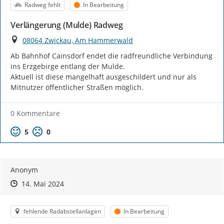
Kategorie
Status
Radweg fehlt
In Bearbeitung
Verlängerung (Mulde) Radweg
Ort
08064 Zwickau, Am Hammerwald
Ab Bahnhof Cainsdorf endet die radfreundliche Verbindung 
ins Erzgebirge entlang der Mulde.

Aktuell ist diese mangelhaft ausgeschildert und nur als 
Mitnutzer öffentlicher Straßen möglich.
0 Kommentare
Positive Bewertung
Negative Bewertung
5
0
Anonym
Zeitpunkt des Erstellens
Zeitpunkt des Erstellens
Zur Äußerung
14. Mai 2024
Kategorie
Status
fehlende Radabstellanlagen
In Bearbeitung