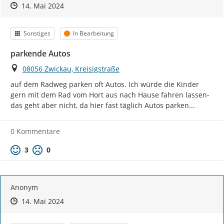
Zeitpunkt des Erstellens
Zeitpunkt des Erstellens
Zur Äußerung
14. Mai 2024
Kategorie
Status
Sonstiges
In Bearbeitung
parkende Autos
Ort
08056 Zwickau, Kreisigstraße
auf dem Radweg parken oft Autos. Ich würde die Kinder 
gern mit dem Rad vom Hort aus nach Hause fahren lassen- 
das geht aber nicht, da hier fast täglich Autos parken...
0 Kommentare
Positive Bewertung
Negative Bewertung
3
0
Anonym
Zeitpunkt des Erstellens
Zeitpunkt des Erstellens
Zur Äußerung
14. Mai 2024