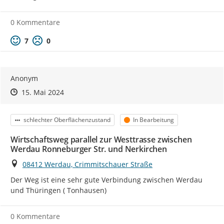
0 Kommentare
Positive Bewertung
Negative Bewertung
7
0
Anonym
Zeitpunkt des Erstellens
Zeitpunkt des Erstellens
Zur Äußerung
15. Mai 2024
Kategorie
Status
schlechter Oberflächenzustand
In Bearbeitung
Wirtschaftsweg parallel zur Westtrasse zwischen
Werdau Ronneburger Str. und Nerkirchen
Ort
08412 Werdau, Crimmitschauer Straße
Der Weg ist eine sehr gute Verbindung zwischen Werdau 
und Thüringen ( Tonhausen)
0 Kommentare