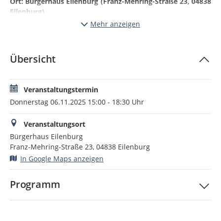
Ort: Bürgerhaus Eilenburg (Franz-Mehring-Straße 23, 04838
Eilenburg)
Mehr anzeigen
Freuen Sie sich auf einen geselligen Nachmittag mit
leckerem Essen, kleinen Überraschungen und vielen
wertschätzenden Worten. Sie haben die Gelegenheit sich
Übersicht
untereinander auszutauschen und Ihre Tätigkeit
vorzustellen. Einen Veranstaltungshöhepunkt möchten wir
Ihnen bereits vorab mitteilen: Es wird einen interaktiven
Impulsvortrag zum Thema „Kraftquelle Humor!“ geben.
Veranstaltungstermin
Donnerstag 06.11.2025 15:00 - 18:30 Uhr
Veranstaltungsort
Bürgerhaus Eilenburg
Franz-Mehring-Straße 23, 04838 Eilenburg
In Google Maps anzeigen
Programm