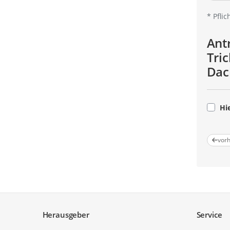
*
Pflic
Ant
Tri
Dac
Hie
Pflicht
vorh
Service
Herausgeber
Service