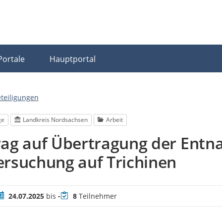
Portale
Hauptportal
eteiligungen
ge
Landkreis Nordsachsen
Arbeit
rag auf Übertragung der Entn
rsuchung auf Trichinen
eitraum
Teilnehmer
24.07.2025
bis
-
8
Teilnehmer