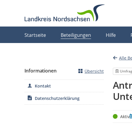
Portalnavigation
Startseite
Beteiligungen
Hilfe
Alle B
Informationen
Übersicht
Umfra
Ant
Kontakt
Unte
Datenschutzerklärung
Status
Z
Aktiv