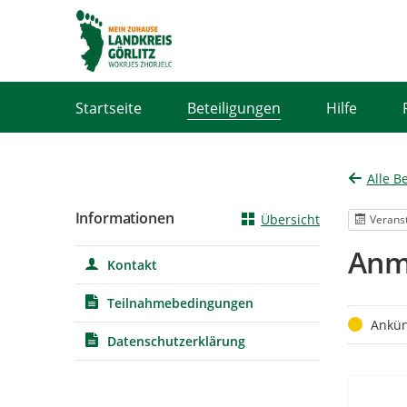
Portalnavigation
Startseite
Beteiligungen
Hilfe
Alle B
Informationen
Übersicht
Verans
Anm
Kontakt
Teilnahmebedingungen
Status
Ankü
Datenschutzerklärung