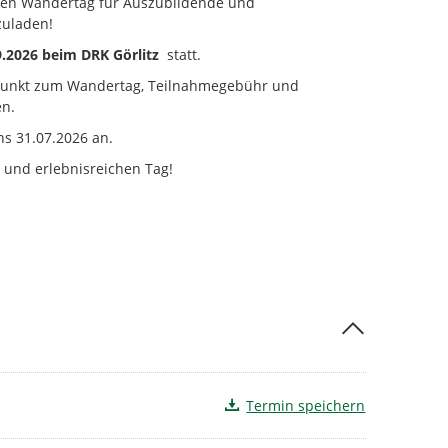
igen Wandertag für Auszubildende und
zuladen!
9.2026 beim DRK Görlitz
statt.
fpunkt zum Wandertag, Teilnahmegebühr und
en.
ns 31.07.2026 an.
 und erlebnisreichen Tag!
Termin speichern