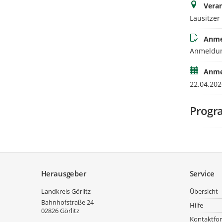
Veran
Lausitzer 
Anme
Anmeldun
Anme
22.04.202
Prog
Service
Herausgeber
Service
Landkreis Görlitz
Übersicht
Bahnhofstraße 24
Hilfe
02826
Görlitz
Kontaktfo