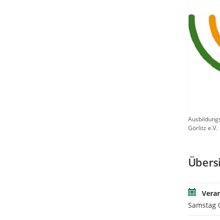
Ausbildungs
Görlitz e.V.
Übers
Vera
Samstag 0