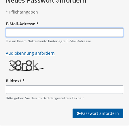
Neues Passwort anfordern
*
Pflichtangaben
E-Mail-Adresse
*
Pflichtangabe
Die an Ihrem Nutzerkonto hinterlegte E-Mail-Adresse
Audiokennung anfordern
Bildtext
*
Pflichtangabe
Bitte geben Sie den im Bild dargestellten Text ein.
Passwort anfordern