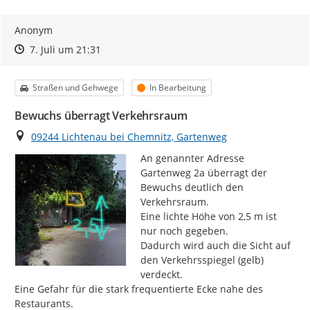
Anonym
Zeitpunkt des Erstellens
Zeitpunkt des Erstellens
Zur Äußerung
7. Juli um 21:31
Kategorie
Status
Straßen und Gehwege
In Bearbeitung
Bewuchs überragt Verkehrsraum
Ort
09244 Lichtenau bei Chemnitz, Gartenweg
An genannter Adresse 
Gartenweg 2a überragt der 
Bewuchs deutlich den 
Verkehrsraum.

Eine lichte Höhe von 2,5 m ist 
nur noch gegeben.

Dadurch wird auch die Sicht auf 
den Verkehrsspiegel (gelb) 
verdeckt.

Eine Gefahr für die stark frequentierte Ecke nahe des 
Restaurants.