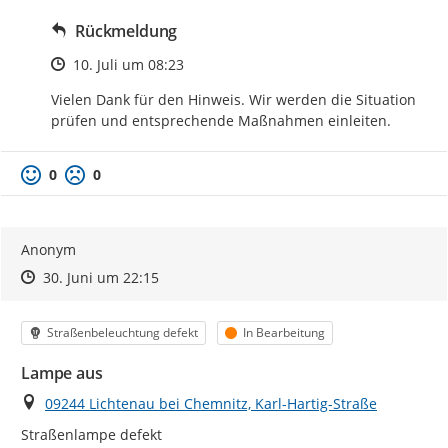
Rückmeldung
Zeitpunkt des Erstellens
10. Juli um 08:23
Vielen Dank für den Hinweis. Wir werden die Situation 
prüfen und entsprechende Maßnahmen einleiten.
0
0
Anonym
Zeitpunkt des Erstellens
Zeitpunkt des Erstellens
Zur Äußerung
30. Juni um 22:15
Kategorie
Status
Straßenbeleuchtung defekt
In Bearbeitung
Lampe aus
Ort
09244 Lichtenau bei Chemnitz, Karl-Hartig-Straße
Straßenlampe defekt