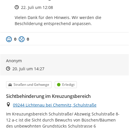
Zeitpunkt des Erstellens
22. Juli um 12:08
Vielen Dank für den Hinweis. Wir werden die 
Beschilderung entsprechend anpassen.
0
0
Anonym
Zeitpunkt des Erstellens
Zeitpunkt des Erstellens
Zur Äußerung
20. Juli um 14:27
Kategorie
Status
Straßen und Gehwege
Erledigt
Sichtbehinderung im Kreuzungsbereich
Ort
09244 Lichtenau bei Chemnitz, Schulstraße
Im Kreuzungsbereich Schulstraße/ Abzweig Schulstraße 8-
12 a-c ist die Sicht durch Bewuchs von Büschen/Bäumen 
des unbewohnten Grundstücks Schulstrasse 6 