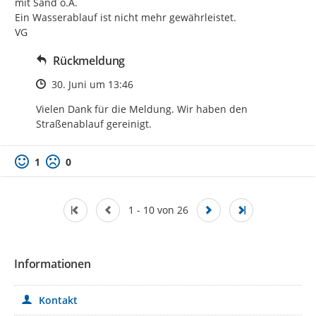
mit Sand o.Ä.

Ein Wasserablauf ist nicht mehr gewährleistet.

VG
Rückmeldung
Zeitpunkt des Erstellens
30. Juni um 13:46
Vielen Dank für die Meldung. Wir haben den 
Straßenablauf gereinigt.
1
0
1 - 10 von 26
Informationen
Kontakt