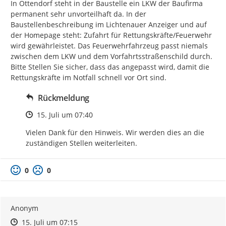
In Ottendorf steht in der Baustelle ein LKW der Baufirma 
permanent sehr unvorteilhaft da. In der 
Baustellenbeschreibung im Lichtenauer Anzeiger und auf 
der Homepage steht: Zufahrt für Rettungskräfte/Feuerwehr 
wird gewährleistet. Das Feuerwehrfahrzeug passt niemals 
zwischen dem LKW und dem Vorfahrtsstraßenschild durch. 
Bitte Stellen Sie sicher, dass das angepasst wird, damit die 
Rettungskräfte im Notfall schnell vor Ort sind.
Rückmeldung
Zeitpunkt des Erstellens
15. Juli um 07:40
Vielen Dank für den Hinweis. Wir werden dies an die 
zuständigen Stellen weiterleiten.
0
0
Anonym
Zeitpunkt des Erstellens
Zeitpunkt des Erstellens
Zur Äußerung
15. Juli um 07:15