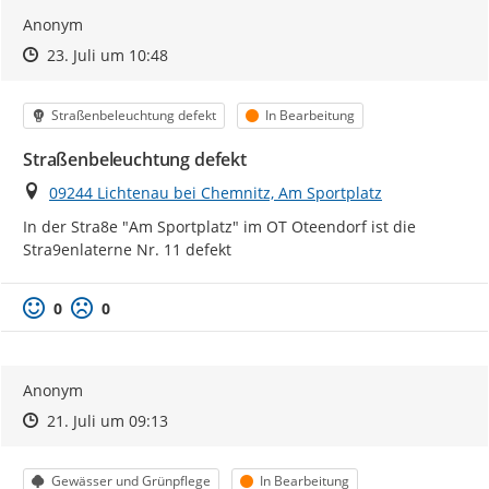
Anonym
Zeitpunkt des Erstellens
Zeitpunkt des Erstellens
Zur Äußerung
23. Juli um 10:48
Kategorie
Status
Straßenbeleuchtung defekt
In Bearbeitung
Straßenbeleuchtung defekt
Ort
09244 Lichtenau bei Chemnitz, Am Sportplatz
In der Stra8e "Am Sportplatz" im OT Oteendorf ist die 
Stra9enlaterne Nr. 11 defekt
0
0
Anonym
Zeitpunkt des Erstellens
Zeitpunkt des Erstellens
Zur Äußerung
21. Juli um 09:13
Kategorie
Status
Gewässer und Grünpflege
In Bearbeitung