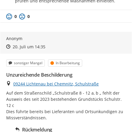
prüfen und entsprechende Maßnahmen einleiten.
0
0
Anonym
Zeitpunkt des Erstellens
Zeitpunkt des Erstellens
Zur Äußerung
20. Juli um 14:35
Kategorie
Status
sonstiger Mangel
In Bearbeitung
Unzureichende Beschilderung
Ort
09244 Lichtenau bei Chemnitz, Schulstraße
Auf dem Straßenschild „Schulstraße 8 - 12 a, b „ fehlt der 
Ausweis des seit 2023 bestehenden Grundstücks Schulstr. 
12 c

Dies führte bereits bei Lieferanten und Ortsunkundigen zu 
Missverständnissen.
Rückmeldung