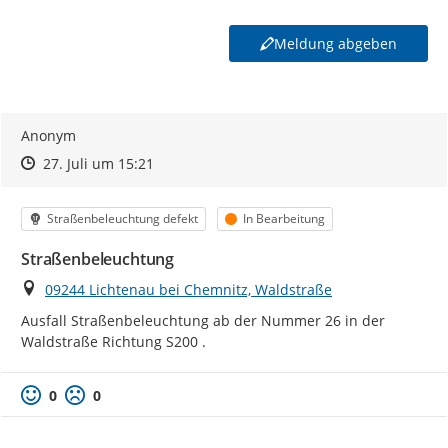
Meldung abgeben
Anonym
Zeitpunkt des Erstellens
Zeitpunkt des Erstellens
Zur Äußerung
27. Juli um 15:21
Kategorie
Status
Straßenbeleuchtung defekt
In Bearbeitung
Straßenbeleuchtung
Ort
09244 Lichtenau bei Chemnitz, Waldstraße
Ausfall Straßenbeleuchtung ab der Nummer 26 in der 
Waldstraße Richtung S200 .
0
0