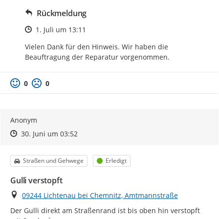
Rückmeldung
Zeitpunkt des Erstellens
1. Juli um 13:11
Vielen Dank für den Hinweis. Wir haben die 
Beauftragung der Reparatur vorgenommen.
0
0
Anonym
Zeitpunkt des Erstellens
Zeitpunkt des Erstellens
Zur Äußerung
30. Juni um 03:52
Kategorie
Status
Straßen und Gehwege
Erledigt
Gulli verstopft
Ort
09244 Lichtenau bei Chemnitz, Amtmannstraße
Der Gulli direkt am Straßenrand ist bis oben hin verstopft 