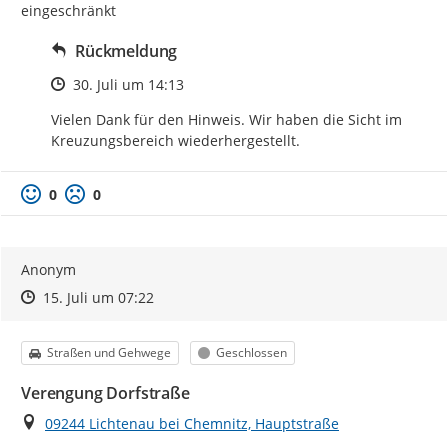
eingeschränkt
Rückmeldung
Zeitpunkt des Erstellens
30. Juli um 14:13
Vielen Dank für den Hinweis. Wir haben die Sicht im 
Kreuzungsbereich wiederhergestellt.
0
0
Anonym
Zeitpunkt des Erstellens
Zeitpunkt des Erstellens
Zur Äußerung
15. Juli um 07:22
Kategorie
Status
Straßen und Gehwege
Geschlossen
Verengung Dorfstraße
Ort
09244 Lichtenau bei Chemnitz, Hauptstraße