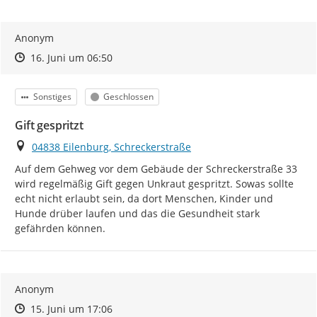
Anonym
Zeitpunkt des Erstellens
Zeitpunkt des Erstellens
Zur Äußerung
16. Juni um 06:50
Kategorie
Status
Sonstiges
Geschlossen
Gift gespritzt
Ort
04838 Eilenburg, Schreckerstraße
Auf dem Gehweg vor dem Gebäude der Schreckerstraße 33 
wird regelmäßig Gift gegen Unkraut gespritzt. Sowas sollte 
echt nicht erlaubt sein, da dort Menschen, Kinder und 
Hunde drüber laufen und das die Gesundheit stark 
gefährden können.
Anonym
Zeitpunkt des Erstellens
Zeitpunkt des Erstellens
Zur Äußerung
15. Juni um 17:06