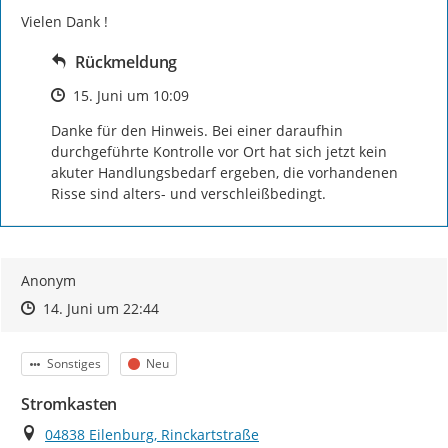
Vielen Dank !
Rückmeldung
Zeitpunkt des Erstellens
15. Juni um 10:09
Danke für den Hinweis. Bei einer daraufhin 
durchgeführte Kontrolle vor Ort hat sich jetzt kein 
akuter Handlungsbedarf ergeben, die vorhandenen 
Risse sind alters- und verschleißbedingt.
Anonym
Zeitpunkt des Erstellens
Zeitpunkt des Erstellens
Zur Äußerung
14. Juni um 22:44
Kategorie
Status
Sonstiges
Neu
Stromkasten
Ort
04838 Eilenburg, Rinckartstraße