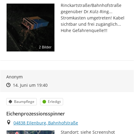
Rinckartstraße/Bahnhofstraße 
gegenüber Dr.Külz-Ring... 
Stromkasten umgetreten! Kabel 
sichtbar und frei zugänglich... 
Hohe Gefahrenquelle!!!
2 Bilder
Anonym
Zeitpunkt des Erstellens
Zeitpunkt des Erstellens
Zur Äußerung
14. Juni um 19:40
Kategorie
Status
Baumpflege
Erledigt
Eichenprozessionsspinner
Ort
04838 Eilenburg, Bahnhofstraße
Standort: siehe Screenshot 