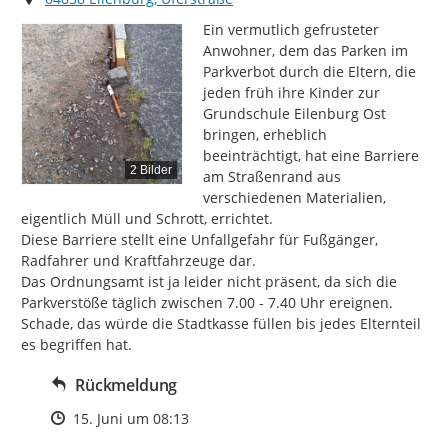
Ein vermutlich gefrusteter 
Anwohner, dem das Parken im 
Parkverbot durch die Eltern, die 
jeden früh ihre Kinder zur 
Grundschule Eilenburg Ost 
bringen, erheblich 
beeinträchtigt, hat eine Barriere 
2 Bilder
am Straßenrand aus 
verschiedenen Materialien, 
eigentlich Müll und Schrott, errichtet.

Diese Barriere stellt eine Unfallgefahr für Fußgänger, 
Radfahrer und Kraftfahrzeuge dar.

Das Ordnungsamt ist ja leider nicht präsent, da sich die 
Parkverstöße täglich zwischen 7.00 - 7.40 Uhr ereignen. 
Schade, das würde die Stadtkasse füllen bis jedes Elternteil 
es begriffen hat.
Rückmeldung
Zeitpunkt des Erstellens
15. Juni um 08:13