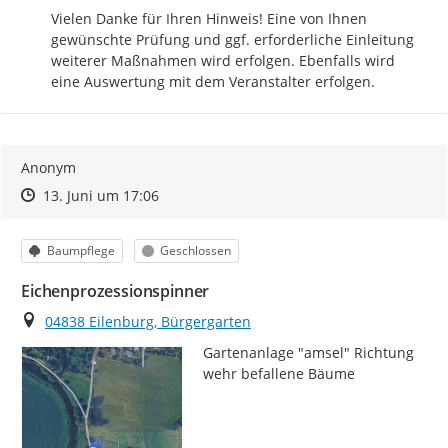
Vielen Danke für Ihren Hinweis! Eine von Ihnen 
gewünschte Prüfung und ggf. erforderliche Einleitung 
weiterer Maßnahmen wird erfolgen. Ebenfalls wird 
eine Auswertung mit dem Veranstalter erfolgen.
Anonym
Zeitpunkt des Erstellens
Zeitpunkt des Erstellens
Zur Äußerung
13. Juni um 17:06
Kategorie
Status
Baumpflege
Geschlossen
Eichenprozessionspinner
Ort
04838 Eilenburg, Bürgergarten
Gartenanlage "amsel" Richtung 
wehr befallene Bäume