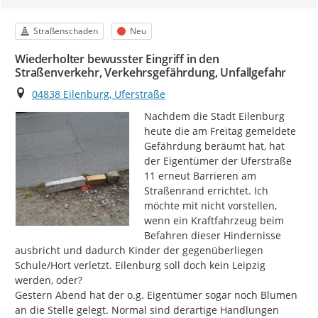
Kategorie
Status
Straßenschaden
Neu
Wiederholter bewusster Eingriff in den
Straßenverkehr, Verkehrsgefährdung, Unfallgefahr
Ort
04838 Eilenburg, Uferstraße
Nachdem die Stadt Eilenburg 
heute die am Freitag gemeldete 
Gefährdung beräumt hat, hat 
der Eigentümer der Uferstraße 
11 erneut Barrieren am 
Straßenrand errichtet. Ich 
möchte mit nicht vorstellen, 
wenn ein Kraftfahrzeug beim 
Befahren dieser Hindernisse 
ausbricht und dadurch Kinder der gegenüberliegen 
Schule/Hort verletzt. Eilenburg soll doch kein Leipzig 
werden, oder?

Gestern Abend hat der o.g. Eigentümer sogar noch Blumen 
an die Stelle gelegt. Normal sind derartige Handlungen 