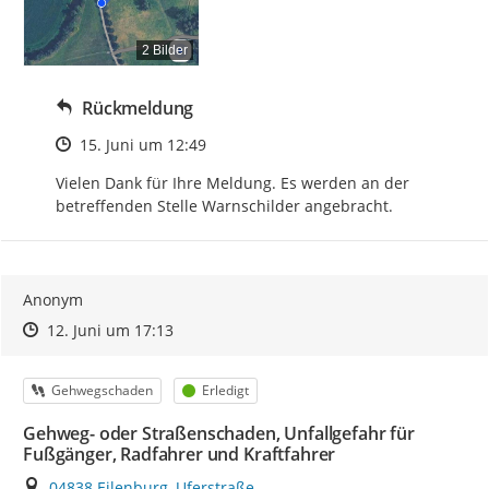
2 Bilder
Rückmeldung
Zeitpunkt des Erstellens
15. Juni um 12:49
Vielen Dank für Ihre Meldung. Es werden an der 
betreffenden Stelle Warnschilder angebracht.
Anonym
Zeitpunkt des Erstellens
Zeitpunkt des Erstellens
Zur Äußerung
12. Juni um 17:13
Kategorie
Status
Gehwegschaden
Erledigt
Gehweg- oder Straßenschaden, Unfallgefahr für
Fußgänger, Radfahrer und Kraftfahrer
Ort
04838 Eilenburg, Uferstraße