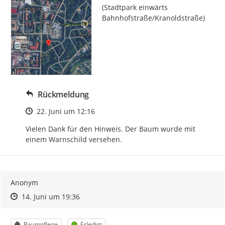
(Stadtpark einwärts 
Bahnhofstraße/Kranoldstraße)
Rückmeldung
Zeitpunkt des Erstellens
22. Juni um 12:16
Vielen Dank für den Hinweis. Der Baum wurde mit 
einem Warnschild versehen.
Anonym
Zeitpunkt des Erstellens
Zeitpunkt des Erstellens
Zur Äußerung
14. Juni um 19:36
Kategorie
Status
Baumpflege
Erledigt