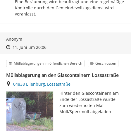
Eine Beräumung wird beauftragt und eine regelmäßige 
Kontrolle durch den Gemeindevollzugsdienst wird 
veranlasst.
Anonym
Zeitpunkt des Erstellens
Zeitpunkt des Erstellens
Zur Äußerung
11. Juni um 20:06
Kategorie
Status
Müllablagerungen im öffentlichen Bereich
Geschlossen
Müllablagerung an den Glascontainern Lossastraße
Ort
04838 Eilenburg, Lossastraße
Hinter den Glascontainern am 
Ende der Lossastraße wurde 
zum wiederholten Mal 
Müll/Sperrmüll abgeladen