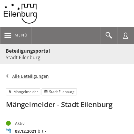
MENÜ
Portalnavigation
Beteiligungsportal
Stadt Eilenburg
Alle Beteiligungen
Mängelmelder
Stadt Eilenburg
Mängelmelder - Stadt Eilenburg
Status
Aktiv
Zeitraum
08.12.2021
bis
-