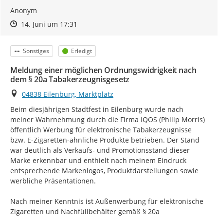
Anonym
Zeitpunkt des Erstellens
Zeitpunkt des Erstellens
Zur Äußerung
14. Juni um 17:31
Kategorie
Status
Sonstiges
Erledigt
Meldung einer möglichen Ordnungswidrigkeit nach
dem § 20a Tabakerzeugnisgesetz
Ort
04838 Eilenburg, Marktplatz
Beim diesjährigen Stadtfest in Eilenburg wurde nach 
meiner Wahrnehmung durch die Firma IQOS (Philip Morris) 
öffentlich Werbung für elektronische Tabakerzeugnisse 
bzw. E-Zigaretten-ähnliche Produkte betrieben. Der Stand 
war deutlich als Verkaufs- und Promotionsstand dieser 
Marke erkennbar und enthielt nach meinem Eindruck 
entsprechende Markenlogos, Produktdarstellungen sowie 
werbliche Präsentationen.

Nach meiner Kenntnis ist Außenwerbung für elektronische 
Zigaretten und Nachfüllbehälter gemäß § 20a 