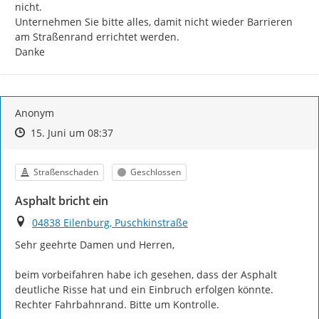
nicht.

Unternehmen Sie bitte alles, damit nicht wieder Barrieren 
am Straßenrand errichtet werden.

Danke
Anonym
Zeitpunkt des Erstellens
Zeitpunkt des Erstellens
Zur Äußerung
15. Juni um 08:37
Kategorie
Status
Straßenschaden
Geschlossen
Asphalt bricht ein
Ort
04838 Eilenburg, Puschkinstraße
Sehr geehrte Damen und Herren,

beim vorbeifahren habe ich gesehen, dass der Asphalt 
deutliche Risse hat und ein Einbruch erfolgen könnte.

Rechter Fahrbahnrand. Bitte um Kontrolle.
