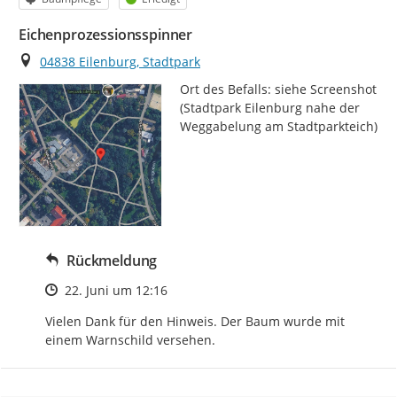
Eichenprozessionsspinner
Ort
04838 Eilenburg, Stadtpark
Ort des Befalls: siehe Screenshot 
(Stadtpark Eilenburg nahe der 
Weggabelung am Stadtparkteich)
Rückmeldung
Zeitpunkt des Erstellens
22. Juni um 12:16
Vielen Dank für den Hinweis. Der Baum wurde mit 
einem Warnschild versehen.