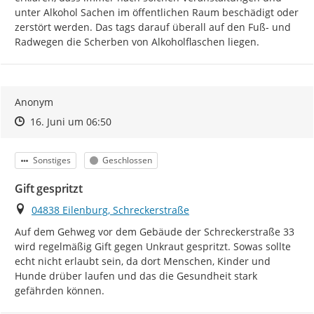
unter Alkohol Sachen im öffentlichen Raum beschädigt oder 
zerstört werden. Das tags darauf überall auf den Fuß- und 
Radwegen die Scherben von Alkoholflaschen liegen.
Anonym
Zeitpunkt des Erstellens
Zeitpunkt des Erstellens
Zur Äußerung
16. Juni um 06:50
Kategorie
Status
Sonstiges
Geschlossen
Gift gespritzt
Ort
04838 Eilenburg, Schreckerstraße
Auf dem Gehweg vor dem Gebäude der Schreckerstraße 33 
wird regelmäßig Gift gegen Unkraut gespritzt. Sowas sollte 
echt nicht erlaubt sein, da dort Menschen, Kinder und 
Hunde drüber laufen und das die Gesundheit stark 
gefährden können.