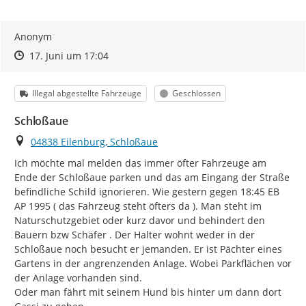
Anonym
Zeitpunkt des Erstellens
Zeitpunkt des Erstellens
Zur Äußerung
17. Juni um 17:04
Kategorie
Status
Illegal abgestellte Fahrzeuge
Geschlossen
Schloßaue
Ort
04838 Eilenburg, Schloßaue
Ich möchte mal melden das immer öfter Fahrzeuge am 
Ende der Schloßaue parken und das am Eingang der Straße 
befindliche Schild ignorieren. Wie gestern gegen 18:45 EB 
AP 1995 ( das Fahrzeug steht öfters da ). Man steht im 
Naturschutzgebiet oder kurz davor und behindert den 
Bauern bzw Schäfer . Der Halter wohnt weder in der 
Schloßaue noch besucht er jemanden. Er ist Pächter eines 
Gartens in der angrenzenden Anlage. Wobei Parkflächen vor 
der Anlage vorhanden sind.

Oder man fährt mit seinem Hund bis hinter um dann dort 