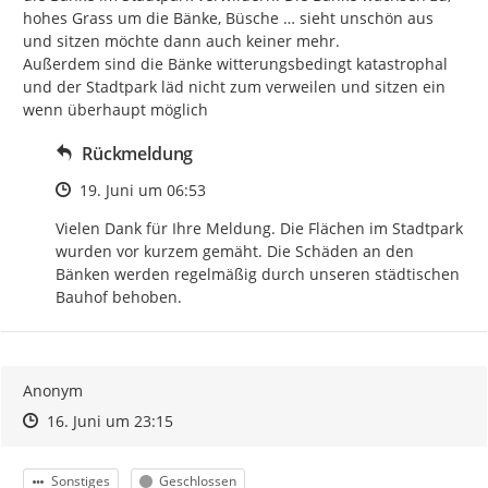
hohes Grass um die Bänke, Büsche … sieht unschön aus 
und sitzen möchte dann auch keiner mehr.

Außerdem sind die Bänke witterungsbedingt katastrophal 
und der Stadtpark läd nicht zum verweilen und sitzen ein 
wenn überhaupt möglich
Rückmeldung
Zeitpunkt des Erstellens
19. Juni um 06:53
Vielen Dank für Ihre Meldung. Die Flächen im Stadtpark 
wurden vor kurzem gemäht. Die Schäden an den 
Bänken werden regelmäßig durch unseren städtischen 
Bauhof behoben.
Anonym
Zeitpunkt des Erstellens
Zeitpunkt des Erstellens
Zur Äußerung
16. Juni um 23:15
Kategorie
Status
Sonstiges
Geschlossen