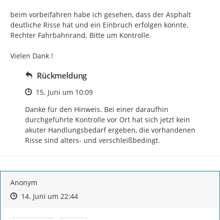
beim vorbeifahren habe ich gesehen, dass der Asphalt 
deutliche Risse hat und ein Einbruch erfolgen könnte.

Rechter Fahrbahnrand. Bitte um Kontrolle.

Vielen Dank !
Rückmeldung
Zeitpunkt des Erstellens
15. Juni um 10:09
Danke für den Hinweis. Bei einer daraufhin 
durchgeführte Kontrolle vor Ort hat sich jetzt kein 
akuter Handlungsbedarf ergeben, die vorhandenen 
Risse sind alters- und verschleißbedingt.
Anonym
Zeitpunkt des Erstellens
Zeitpunkt des Erstellens
Zur Äußerung
14. Juni um 22:44