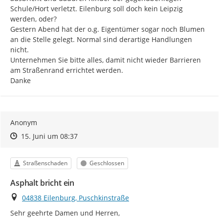
Schule/Hort verletzt. Eilenburg soll doch kein Leipzig 
werden, oder?

Gestern Abend hat der o.g. Eigentümer sogar noch Blumen 
an die Stelle gelegt. Normal sind derartige Handlungen 
nicht.

Unternehmen Sie bitte alles, damit nicht wieder Barrieren 
am Straßenrand errichtet werden.

Danke
Anonym
Zeitpunkt des Erstellens
Zeitpunkt des Erstellens
Zur Äußerung
15. Juni um 08:37
Kategorie
Status
Straßenschaden
Geschlossen
Asphalt bricht ein
Ort
04838 Eilenburg, Puschkinstraße
Sehr geehrte Damen und Herren,
