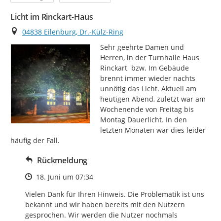
Licht im Rinckart-Haus
Ort
04838 Eilenburg, Dr.-Külz-Ring
Sehr geehrte Damen und 
Herren, in der Turnhalle Haus 
Rinckart  bzw. Im Gebäude 
brennt immer wieder nachts 
unnötig das Licht. Aktuell am 
heutigen Abend, zuletzt war am 
Wochenende von Freitag bis 
Montag Dauerlicht. In den 
letzten Monaten war dies leider 
häufig der Fall.
Rückmeldung
Zeitpunkt des Erstellens
18. Juni um 07:34
Vielen Dank für Ihren Hinweis. Die Problematik ist uns 
bekannt und wir haben bereits mit den Nutzern 
gesprochen. Wir werden die Nutzer nochmals 