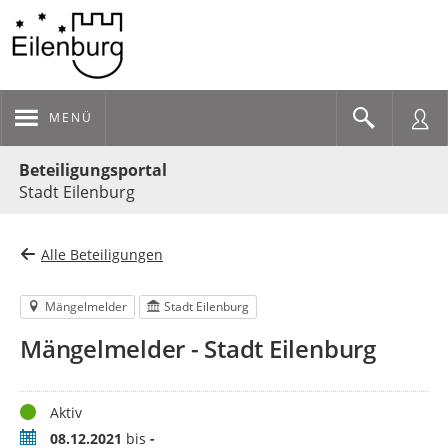
MENÜ
Portalnavigation
Beteiligungsportal
Stadt Eilenburg
Alle Beteiligungen
Mängelmelder
Stadt Eilenburg
Mängelmelder - Stadt Eilenburg
Status
Aktiv
Zeitraum
08.12.2021
bis
-