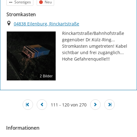
Kategorie
Status
Sonstiges
Neu
Stromkasten
Ort
04838 Eilenburg, Rinckartstraße
Rinckartstraße/Bahnhofstraße 
gegenüber Dr.Külz-Ring... 
Stromkasten umgetreten! Kabel 
sichtbar und frei zugänglich... 
Hohe Gefahrenquelle!!!
2 Bilder
111 - 120 von 270
Informationen