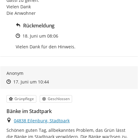
Gassi zu gehen.

Vielen Dank

Die Anwohner
Rückmeldung
Zeitpunkt des Erstellens
18. Juni um 08:06
Vielen Dank für den Hinweis.
Anonym
Zeitpunkt des Erstellens
Zeitpunkt des Erstellens
Zur Äußerung
17. Juni um 10:44
Kategorie
Status
Grünpflege
Geschlossen
Bänke im Stadtpark
Ort
04838 Eilenburg, Stadtpark
Schönen guten Tag, allbekanntes Problem, das Grün lässt 
die Bänke im Stadtpark verwildern. Die Bänke wachsen zu, 