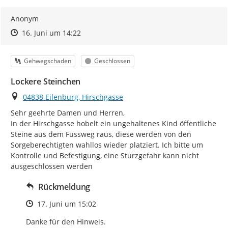
Anonym
Zeitpunkt des Erstellens
Zeitpunkt des Erstellens
Zur Äußerung
16. Juni um 14:22
Kategorie
Status
Gehwegschaden
Geschlossen
Lockere Steinchen
Ort
04838 Eilenburg, Hirschgasse
Sehr geehrte Damen und Herren,

In der Hirschgasse hobelt ein ungehaltenes Kind öffentliche 
Steine aus dem Fussweg raus, diese werden von den 
Sorgeberechtigten wahllos wieder platziert. Ich bitte um 
Kontrolle und Befestigung, eine Sturzgefahr kann nicht 
ausgeschlossen werden
Rückmeldung
Zeitpunkt des Erstellens
17. Juni um 15:02
Danke für den Hinweis.