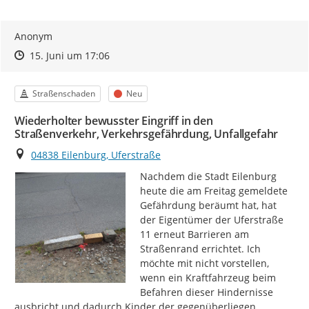
Anonym
Zeitpunkt des Erstellens
Zeitpunkt des Erstellens
Zur Äußerung
15. Juni um 17:06
Kategorie
Status
Straßenschaden
Neu
Wiederholter bewusster Eingriff in den
Straßenverkehr, Verkehrsgefährdung, Unfallgefahr
Ort
04838 Eilenburg, Uferstraße
Nachdem die Stadt Eilenburg 
heute die am Freitag gemeldete 
Gefährdung beräumt hat, hat 
der Eigentümer der Uferstraße 
11 erneut Barrieren am 
Straßenrand errichtet. Ich 
möchte mit nicht vorstellen, 
wenn ein Kraftfahrzeug beim 
Befahren dieser Hindernisse 
ausbricht und dadurch Kinder der gegenüberliegen 