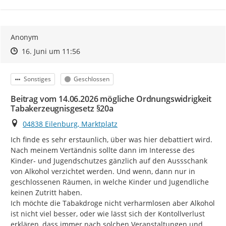
Anonym
Zeitpunkt des Erstellens
Zeitpunkt des Erstellens
Zur Äußerung
16. Juni um 11:56
Kategorie
Status
Sonstiges
Geschlossen
Beitrag vom 14.06.2026 mögliche Ordnungswidrigkeit
Tabakerzeugnisgesetz §20a
Ort
04838 Eilenburg, Marktplatz
Ich finde es sehr erstaunlich, über was hier debattiert wird.

Nach meinem Vertändnis sollte dann im Interesse des 
Kinder- und Jugendschutzes gänzlich auf den Aussschank 
von Alkohol verzichtet werden. Und wenn, dann nur in 
geschlossenen Räumen, in welche Kinder und Jugendliche 
keinen Zutritt haben.

Ich möchte die Tabakdroge nicht verharmlosen aber Alkohol 
ist nicht viel besser, oder wie lässt sich der Kontollverlust 
erklären, dass immer nach solchen Veranstaltungen und 