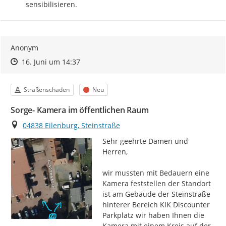
sensibilisieren.
Anonym
Zeitpunkt des Erstellens
Zeitpunkt des Erstellens
Zur Äußerung
16. Juni um 14:37
Kategorie
Status
Straßenschaden
Neu
Sorge- Kamera im öffentlichen Raum
Ort
04838 Eilenburg, Steinstraße
Sehr geehrte Damen und 
Herren,

wir mussten mit Bedauern eine 
Kamera feststellen der Standort 
ist am Gebäude der Steinstraße 
hinterer Bereich KIK Discounter 
Parkplatz wir haben Ihnen die 
Kamera mit einem Kreis auf der 